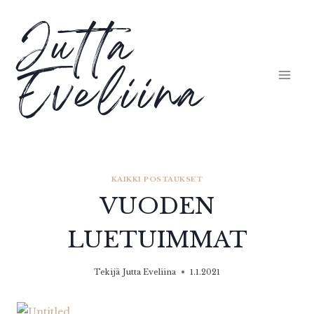
Siirry
Jutta
sisältöön
Eveliina
KAIKKI POSTAUKSET
VUODEN
LUETUIMMAT
Tekijä
Jutta Eveliina
1.1.2021