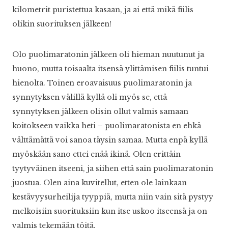
kilometrit puristettua kasaan, ja ai että mikä fiilis
olikin suorituksen jälkeen!
Olo puolimaratonin jälkeen oli hieman nuutunut ja
huono, mutta toisaalta itsensä ylittämisen fiilis tuntui
hienolta. Toinen eroavaisuus puolimaratonin ja
synnytyksen välillä kyllä oli myös se, että
synnytyksen jälkeen olisin ollut valmis samaan
koitokseen vaikka heti – puolimaratonista en ehkä
välttämättä voi sanoa täysin samaa. Mutta enpä kyllä
myöskään sano ettei enää ikinä. Olen erittäin
tyytyväinen itseeni, ja siihen että sain puolimaratonin
juostua. Olen aina kuvitellut, etten ole lainkaan
kestävyysurheilija tyyppiä, mutta niin vain sitä pystyy
melkoisiin suorituksiin kun itse uskoo itseensä ja on
valmis tekemään töitä.