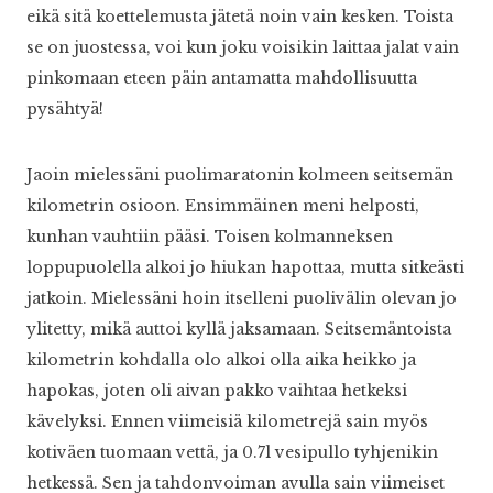
eikä sitä koettelemusta jätetä noin vain kesken. Toista
se on juostessa, voi kun joku voisikin laittaa jalat vain
pinkomaan eteen päin antamatta mahdollisuutta
pysähtyä!
Jaoin mielessäni puolimaratonin kolmeen seitsemän
kilometrin osioon. Ensimmäinen meni helposti,
kunhan vauhtiin pääsi. Toisen kolmanneksen
loppupuolella alkoi jo hiukan hapottaa, mutta sitkeästi
jatkoin. Mielessäni hoin itselleni puolivälin olevan jo
ylitetty, mikä auttoi kyllä jaksamaan. Seitsemäntoista
kilometrin kohdalla olo alkoi olla aika heikko ja
hapokas, joten oli aivan pakko vaihtaa hetkeksi
kävelyksi. Ennen viimeisiä kilometrejä sain myös
kotiväen tuomaan vettä, ja 0.7l vesipullo tyhjenikin
hetkessä. Sen ja tahdonvoiman avulla sain viimeiset