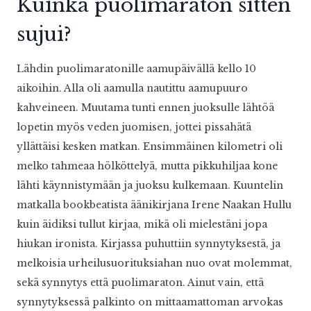
Kuinka puolimaraton sitten
sujui?
Lähdin puolimaratonille aamupäivällä kello 10
aikoihin. Alla oli aamulla nautittu aamupuuro
kahveineen. Muutama tunti ennen juoksulle lähtöä
lopetin myös veden juomisen, jottei pissahätä
yllättäisi kesken matkan. Ensimmäinen kilometri oli
melko tahmeaa hölköttelyä, mutta pikkuhiljaa kone
lähti käynnistymään ja juoksu kulkemaan. Kuuntelin
matkalla bookbeatista äänikirjana Irene Naakan Hullu
kuin äidiksi tullut kirjaa, mikä oli mielestäni jopa
hiukan ironista. Kirjassa puhuttiin synnytyksestä, ja
melkoisia urheilusuorituksiahan nuo ovat molemmat,
sekä synnytys että puolimaraton. Ainut vain, että
synnytyksessä palkinto on mittaamattoman arvokas