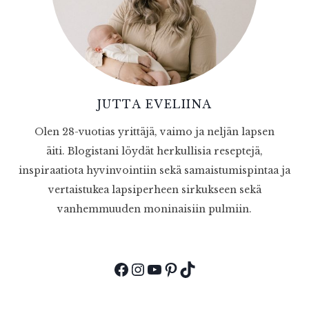
JUTTA EVELIINA
Olen 28-vuotias yrittäjä, vaimo ja neljän lapsen
äiti. Blogistani löydät herkullisia reseptejä,
inspiraatiota hyvinvointiin sekä samaistumispintaa ja
vertaistukea lapsiperheen sirkukseen sekä
vanhemmuuden moninaisiin pulmiin.
Facebook
Instagram
YouTube
Pinterest
TikTok