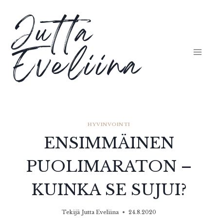
Siirry
Jutta
sisältöön
Eveliina
HYVINVOINTI
ENSIMMÄINEN
PUOLIMARATON –
KUINKA SE SUJUI?
Tekijä
Jutta Eveliina
24.8.2020