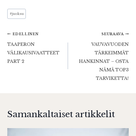
Avainsanat:
#
juoksu
Artikkelien
EDELLINEN
SEURAAVA
TAAPERON
VAUVAVUODEN
selaus
VÄLIKAUSIVAATTEET
TÄRKEIMMÄT
PART 2
HANKINNAT – OSTA
NÄMÄ TOP3
TARVIKETTA!
Samankaltaiset artikkelit