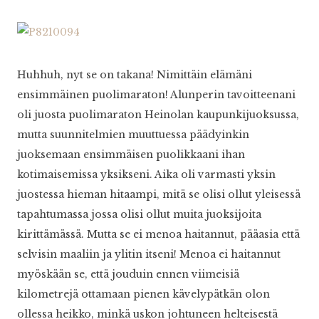
Huhhuh, nyt se on takana! Nimittäin elämäni
ensimmäinen puolimaraton! Alunperin tavoitteenani
oli juosta puolimaraton Heinolan kaupunkijuoksussa,
mutta suunnitelmien muuttuessa päädyinkin
juoksemaan ensimmäisen puolikkaani ihan
kotimaisemissa yksikseni. Aika oli varmasti yksin
juostessa hieman hitaampi, mitä se olisi ollut yleisessä
tapahtumassa jossa olisi ollut muita juoksijoita
kirittämässä. Mutta se ei menoa haitannut, pääasia että
selvisin maaliin ja ylitin itseni! Menoa ei haitannut
myöskään se, että jouduin ennen viimeisiä
kilometrejä ottamaan pienen kävelypätkän olon
ollessa heikko, minkä uskon johtuneen helteisestä