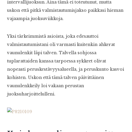
intervallijuoksun. Aina tämä ei toteutunut, mutta
uskon että pitkä valmistautumisjakso paikkasi hieman
vajaampia juoksuviikkoja.
Yksi tärkeimmistä asioista, joka edesauttoi
valmistautumistani oli varmasti kuitenkin ahkerat
vaunulenkit läpi talven. Talvella sohjossa
tuplarattaiden kanssa tarpoessa sykkeet olivat
nopeasti peruskestävyysalueella, ja peruskunto kasvoi
kohisten. Uskon että tämä talven päivittäinen
vaunulenkkeily loi vakaan perustan
juoksuharjoittelulleni.