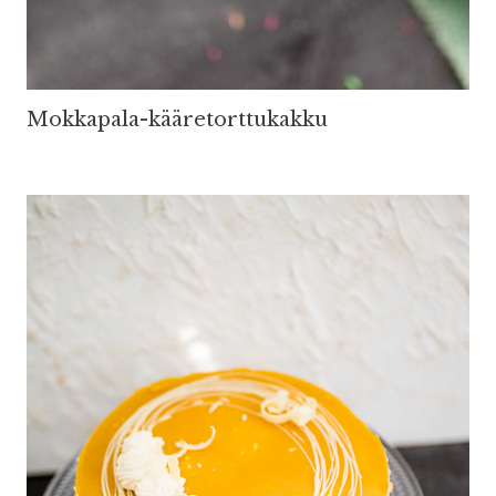
Mokkapala-kääretorttukakku