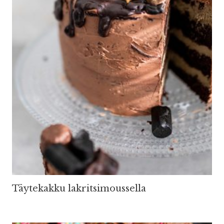
Täytekakku lakritsimoussella