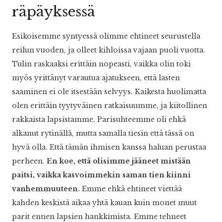
räpäyksessä
Esikoisemme syntyessä olimme ehtineet seurustella
reilun vuoden, ja olleet kihloissa vajaan puoli vuotta.
Tulin raskaaksi erittäin nopeasti, vaikka olin toki
myös yrittänyt varautua ajatukseen, että lasten
saaminen ei ole itsestään selvyys. Kaikesta huolimatta
olen erittäin tyytyväinen ratkaisuumme, ja kiitollinen
rakkaista lapsistamme. Parisuhteemme oli ehkä
alkanut rytinällä, mutta samalla tiesin että tässä on
hyvä olla. Että tämän ihmisen kanssa haluan perustaa
perheen.
En koe, että olisimme jääneet mistään
paitsi, vaikka kasvoimmekin saman tien kiinni
vanhemmuuteen.
Emme ehkä ehtineet viettää
kahden keskistä aikaa yhtä kauan kuin monet muut
parit ennen lapsien hankkimista. Emme tehneet