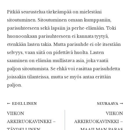
Pitkää seurustelua tärkeämpää on mielestäni
sitoutuminen. Sitoutuminen omaan kumppaniin,
parisuhteeseen sekä lapsiin ja perhe-elämään. Toki
huonoonkaan parisuhteeseen ei kannata tyytyä,
etenkään lasten takia. Mutta parisuhde ei ole itsestään
selvyys, vaan siitä on pidettävä huolta. Lasten
saaminen on elämän mullistava asia, joka vaatii
paljon sitoutumista. Se ehkä voi rasittaa parisuhdetta
joissakin tilanteissa, mutta se myös antaa erittäin
paljon.
Artikkelien
EDELLINEN
SEURAAVA
VIIKON
VIIKON
selaus
ARKIRUOKAVINKKI –
ARKIRUOKAVINKKI –
TÄYDELLINEN
MAAILMAN PARAS