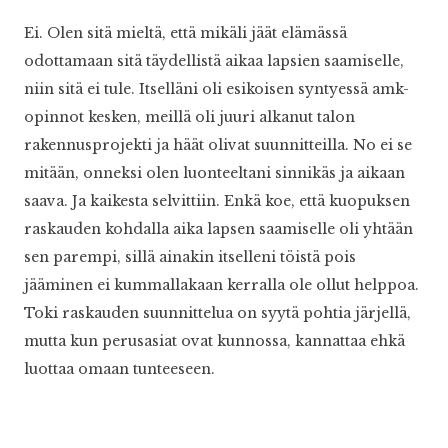
Ei. Olen sitä mieltä, että mikäli jäät elämässä
odottamaan sitä täydellistä aikaa lapsien saamiselle,
niin sitä ei tule. Itselläni oli esikoisen syntyessä amk-
opinnot kesken, meillä oli juuri alkanut talon
rakennusprojekti ja häät olivat suunnitteilla. No ei se
mitään, onneksi olen luonteeltani sinnikäs ja aikaan
saava. Ja kaikesta selvittiin. Enkä koe, että kuopuksen
raskauden kohdalla aika lapsen saamiselle oli yhtään
sen parempi, sillä ainakin itselleni töistä pois
jääminen ei kummallakaan kerralla ole ollut helppoa.
Toki raskauden suunnittelua on syytä pohtia järjellä,
mutta kun perusasiat ovat kunnossa, kannattaa ehkä
luottaa omaan tunteeseen.