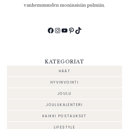
vanhemmuuden moninaisiin pulmiin.
Facebook
Instagram
YouTube
Pinterest
TikTok
KATEGORIAT
HÄÄT
HYVINVOINTI
JOULU
JOULUKALENTERI
KAIKKI POSTAUKSET
LIFESTYLE