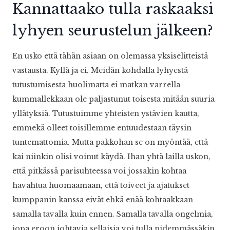
Kannattaako tulla raskaaksi
lyhyen seurustelun jälkeen?
En usko että tähän asiaan on olemassa yksiselitteistä
vastausta. Kyllä ja ei. Meidän kohdalla lyhyestä
tutustumisesta huolimatta ei matkan varrella
kummallekkaan ole paljastunut toisesta mitään suuria
yllätyksiä. Tutustuimme yhteisten ystävien kautta,
emmekä olleet toisillemme entuudestaan täysin
tuntemattomia. Mutta pakkohan se on myöntää, että
kai niinkin olisi voinut käydä. Ihan yhtä lailla uskon,
että pitkässä parisuhteessa voi jossakin kohtaa
havahtua huomaamaan, että toiveet ja ajatukset
kumppanin kanssa eivät ehkä enää kohtaakkaan
samalla tavalla kuin ennen. Samalla tavalla ongelmia,
jopa eroon johtavia sellaisia voi tulla pidemmässäkin