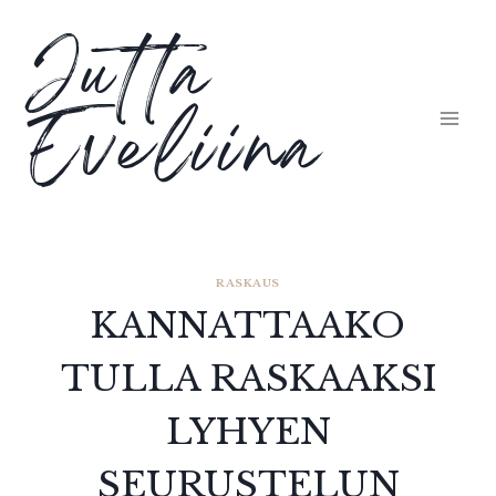
Siirry
Jutta
sisältöön
Eveliina
RASKAUS
KANNATTAAKO
TULLA RASKAAKSI
LYHYEN
SEURUSTELUN