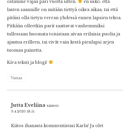
ostimme vajaa pari vuotta sitten.
en usko, että
lasten saannille on mitään tiettyä oikea aikaa, tai että
pitäisi olla tietyn verran yhdessä ennen lapsien tekoa.
Pitkään olleetkin parit saattavat vanhemmiksi
tullessaan huomata toisistaan aivan erilaisia puolia ja
ajautua erilleen, tai eivät vain kestä pienlapsi arjen
tuomaa painetta.
Kiva teksti ja blogi!
Vastaa
Jutta Eveliina
sanoo:
9.4.2020 18:51
Kiitos ihanasta kommentistasi Karla! Ja olet