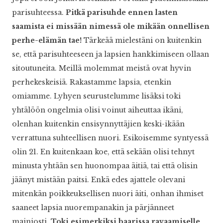
parisuhteessa.
Pitkä parisuhde ennen lasten
saamista ei missään nimessä ole mikään onnellisen
perhe-elämän tae!
Tärkeää mielestäni on kuitenkin
se, että parisuhteeseen ja lapsien hankkimiseen ollaan
sitoutuneita. Meillä molemmat meistä ovat hyvin
perhekeskeisiä. Rakastamme lapsia, etenkin
omiamme. Lyhyen seurustelumme lisäksi toki
yhtälöön ongelmia olisi voinut aiheuttaa ikäni,
olenhan kuitenkin ensisynnyttäjien keski-ikään
verrattuna suhteellisen nuori. Esikoisemme syntyessä
olin 21. En kuitenkaan koe, että sekään olisi tehnyt
minusta yhtään sen huonompaa äitiä, tai että olisin
jäänyt mistään paitsi. Enkä edes ajattele olevani
mitenkän poikkeuksellisen nuori äiti, onhan ihmiset
saaneet lapsia nuorempanakin ja pärjänneet
mainiosti.
Toki esimerkiksi baarissa ravaamiselle