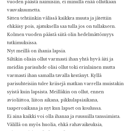
vuoden päästä naimisiin, ei minulla enää ollutkaan
vauvakuumetta.
Sitten tehtiinkin välissä kaikkea muuta ja jätettiin
ehkäisy pois, ajatuksella saa tulla jos on tullakseen.
Kolmen vuoden päästä siitä olin hedelmättömyys
tutkimuksissa.
Nyt meillä on ihania lapsia.
Siltikin olisin ollut varmasti ihan yhtä hyvä äiti ja
meidän parisuhde olisi ollut toki erinlainen mutta
varmasti ihan samalla tavalla kestänyt. Kyllä
parisuhteisiin tulee kriisejä matkan varrella muistakin
syistä kuin lapsista. Meilläkin on ollut, ennen
avioliittoa, liiton aikana, pikkulapsiaikana,
taaperoaikana ja nyt kun lapset on koulussa.
Ei aina kaikki voi olla ihanaa ja ruusuilla tanssimista.
Välillä on myös huolia, ehkä rahavaikeuksia,