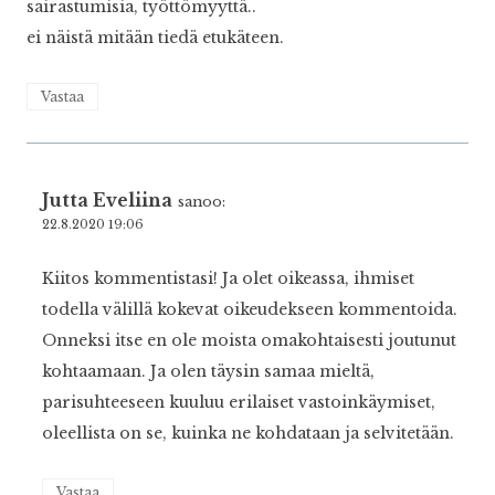
sairastumisia, työttömyyttä..
ei näistä mitään tiedä etukäteen.
Vastaa
Jutta Eveliina
sanoo:
22.8.2020 19:06
Kiitos kommentistasi! Ja olet oikeassa, ihmiset
todella välillä kokevat oikeudekseen kommentoida.
Onneksi itse en ole moista omakohtaisesti joutunut
kohtaamaan. Ja olen täysin samaa mieltä,
parisuhteeseen kuuluu erilaiset vastoinkäymiset,
oleellista on se, kuinka ne kohdataan ja selvitetään.
Vastaa