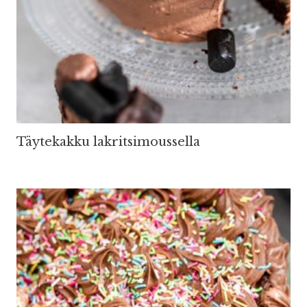
Täytekakku lakritsimoussella