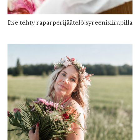
Itse tehty raparperijäätelö syreenisiirapilla