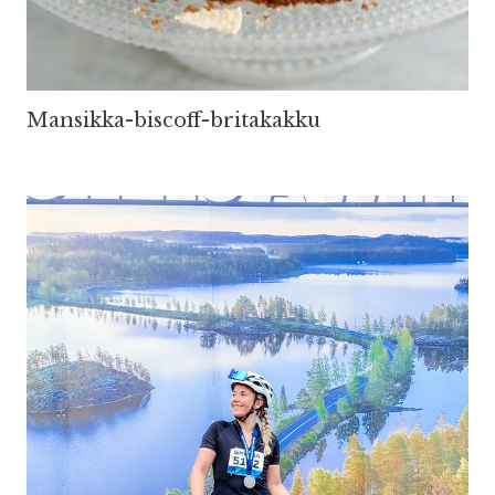
Mansikka-biscoff-britakakku