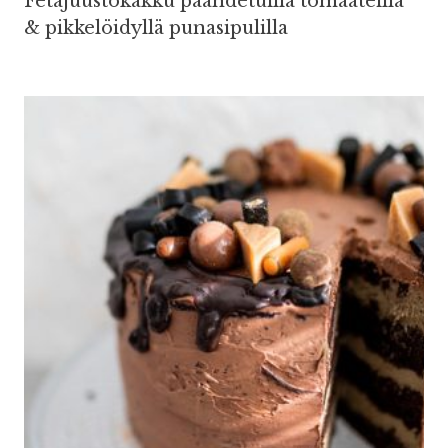
Fetajuustokakku paahdetuilla tomaateilla
& pikkelöidyllä punasipulilla