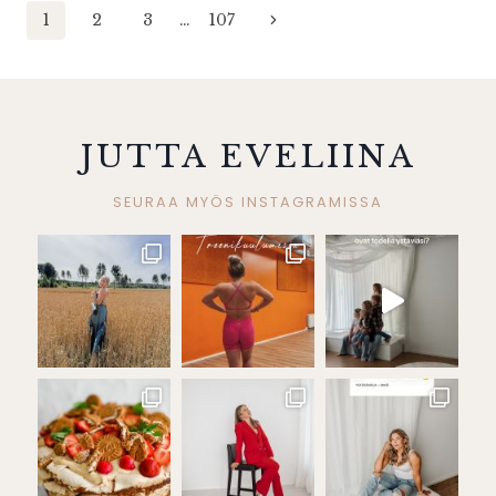
Sivunavigointi
Seuraava
1
2
3
…
107
sivu
JUTTA EVELIINA
SEURAA MYÖS INSTAGRAMISSA