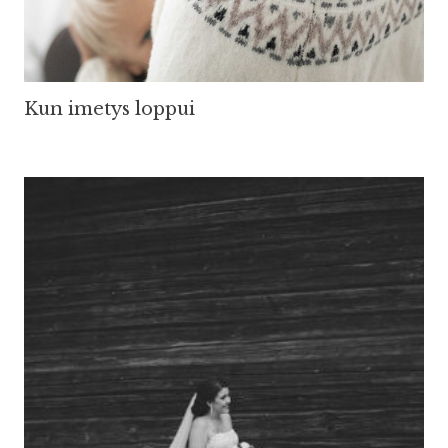
Kun imetys loppui