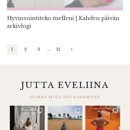
Hyvinvointiteko itselleni | Kahden päivän
arkivlogi
Sivunavigointi
Seuraava
1
2
3
…
21
sivu
JUTTA EVELIINA
SEURAA MYÖS INSTAGRAMISSA