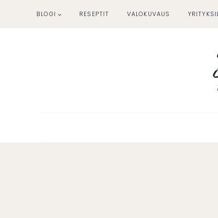
Siirry
BLOGI
RESEPTIT
VALOKUVAUS
YRITYKSI
sisältöön