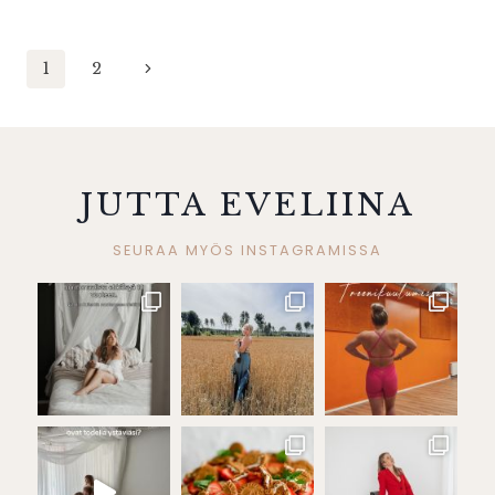
Sivunavigointi
Seuraava
1
2
sivu
JUTTA EVELIINA
SEURAA MYÖS INSTAGRAMISSA