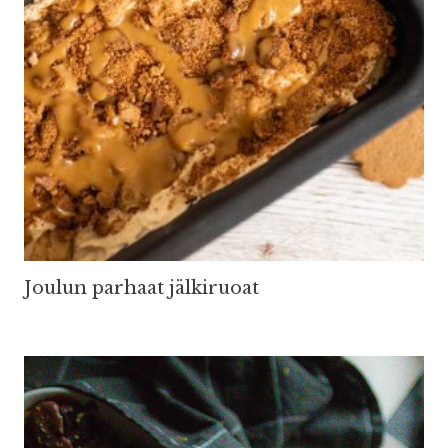
Joulun parhaat jälkiruoat