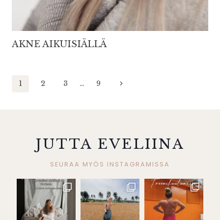
AKNE AIKUISIÄLLÄ
Sivunavigointi
Seuraava
1
2
3
…
9
sivu
JUTTA EVELIINA
SEURAA MYÖS INSTAGRAMISSA