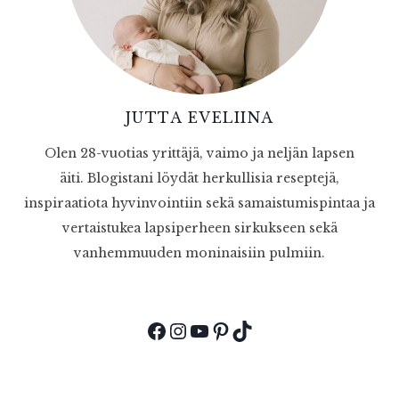
JUTTA EVELIINA
Olen 28-vuotias yrittäjä, vaimo ja neljän lapsen
äiti. Blogistani löydät herkullisia reseptejä,
inspiraatiota hyvinvointiin sekä samaistumispintaa ja
vertaistukea lapsiperheen sirkukseen sekä
vanhemmuuden moninaisiin pulmiin.
Facebook
Instagram
YouTube
Pinterest
TikTok