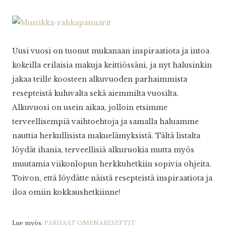
Uusi vuosi on tuonut mukanaan inspiraatiota ja intoa
kokeilla erilaisia makuja keittiössäni, ja nyt halusinkin
jakaa teille koosteen alkuvuoden parhaimmista
resepteistä kuluvalta sekä aiemmilta vuosilta.
Alkuvuosi on usein aikaa, jolloin etsimme
terveellisempiä vaihtoehtoja ja samalla haluamme
nauttia herkullisista makuelämyksistä. Tältä listalta
löydät ihania, terveellisiä alkuruokia mutta myös
muutamia viikonlopun herkkuhetkiin sopivia ohjeita.
Toivon, että löydätte näistä resepteistä inspiraatiota ja
iloa omiin kokkaushetkiinne!
Lue myös:
PARHAAT OMENARESEPTIT