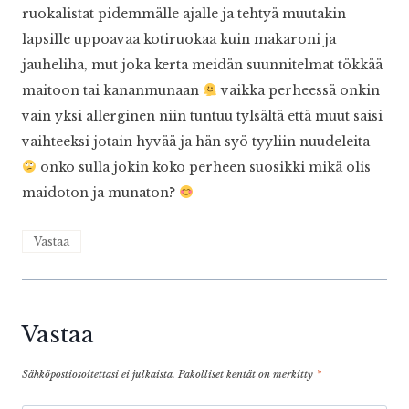
ruokalistat pidemmälle ajalle ja tehtyä muutakin
lapsille uppoavaa kotiruokaa kuin makaroni ja
jauheliha, mut joka kerta meidän suunnitelmat tökkää
maitoon tai kananmunaan
vaikka perheessä onkin
vain yksi allerginen niin tuntuu tylsältä että muut saisi
vaihteeksi jotain hyvää ja hän syö tyyliin nuudeleita
onko sulla jokin koko perheen suosikki mikä olis
maidoton ja munaton?
Vastaa
Vastaa
Sähköpostiosoitettasi ei julkaista.
Pakolliset kentät on merkitty
*