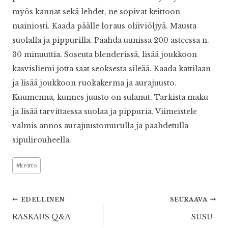
myös kannat sekä lehdet, ne sopivat keittoon
mainiosti. Kaada päälle loraus oliiviöljyä. Mausta
suolalla ja pippurilla. Paahda uunissa 200 asteessa n.
30 minuuttia. Soseuta blenderissä, lisää joukkoon
kasvisliemi jotta saat seoksesta sileää. Kaada kattilaan
ja lisää joukkoon ruokakerma ja aurajuusto.
Kuumenna, kunnes juusto on sulanut. Tarkista maku
ja lisää tarvittaessa suolaa ja pippuria. Viimeistele
valmis annos aurajuustomurulla ja paahdetulla
sipulirouheella.
Avainsanat:
#
keitto
Artikkelien
EDELLINEN
SEURAAVA
RASKAUS Q&A
SUSU-
selaus