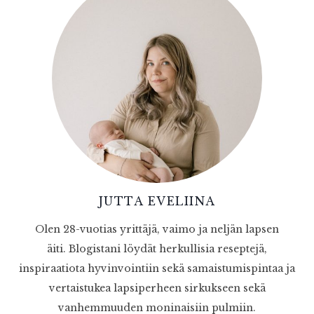
JUTTA EVELIINA
Olen 28-vuotias yrittäjä, vaimo ja neljän lapsen
äiti. Blogistani löydät herkullisia reseptejä,
inspiraatiota hyvinvointiin sekä samaistumispintaa ja
vertaistukea lapsiperheen sirkukseen sekä
vanhemmuuden moninaisiin pulmiin.