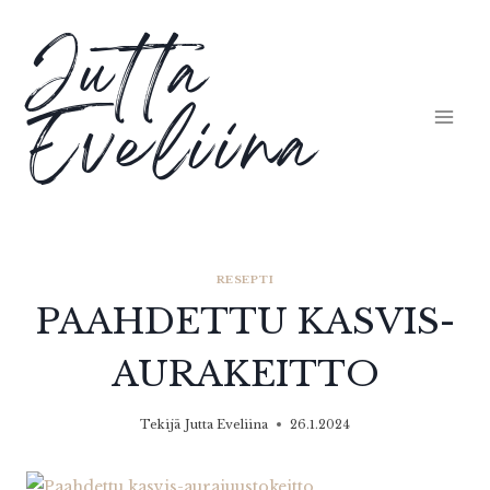
Siirry
Jutta
sisältöön
Eveliina
RESEPTI
PAAHDETTU KASVIS-
AURAKEITTO
Tekijä
Jutta Eveliina
26.1.2024