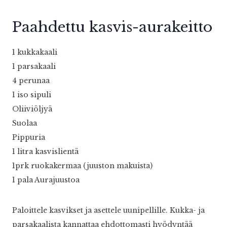
Paahdettu kasvis-aurakeitto
1 kukkakaali
1 parsakaali
4 perunaa
1 iso sipuli
Oliiviöljyä
Suolaa
Pippuria
1 litra kasvislientä
1prk ruokakermaa (juuston makuista)
1 pala Aurajuustoa
Paloittele kasvikset ja asettele uunipellille. Kukka- ja
parsakaalista kannattaa ehdottomasti hyödyntää