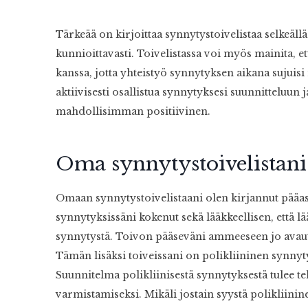
Tärkeää on kirjoittaa synnytystoivelistaa selkeällä j
kunnioittavasti. Toivelistassa voi myös mainita, 
kanssa, jotta yhteistyö synnytyksen aikana sujuis
aktiivisesti osallistua synnytyksesi suunnitteluun 
mahdollisimman positiivinen.
Oma synnytystoivelistani
Omaan synnytystoivelistaani olen kirjannut pääasi
synnytyksissäni kokenut sekä lääkkeellisen, että l
synnytystä. Toivon pääseväni ammeeseen jo avautu
Tämän lisäksi toiveissani on polikliininen synny
Suunnitelma polikliinisestä synnytyksestä tulee 
varmistamiseksi. Mikäli jostain syystä polikliini