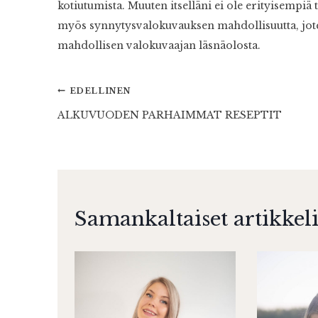
kotiutumista. Muuten itselläni ei ole erityisempiä
myös synnytysvalokuvauksen mahdollisuutta, joten
mahdollisen valokuvaajan läsnäolosta.
Artikkelien
EDELLINEN
ALKUVUODEN PARHAIMMAT RESEPTIT
selaus
Samankaltaiset artikkeli