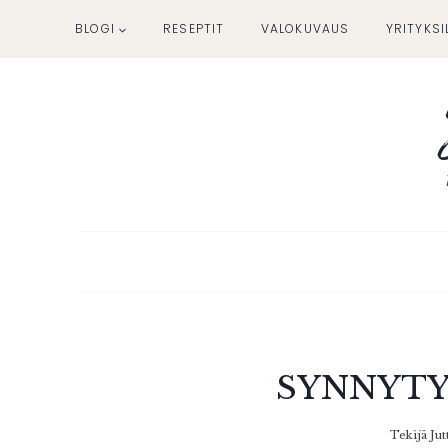
Siirry
BLOGI
RESEPTIT
VALOKUVAUS
YRITYKSI
sisältöön
SYNNYTY
Tekijä
Jut