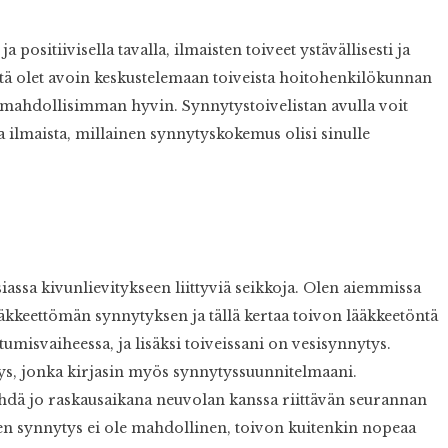
a positiivisella tavalla, ilmaisten toiveet ystävällisesti ja
että olet avoin keskustelemaan toiveista hoitohenkilökunnan
i mahdollisimman hyvin. Synnytystoivelistan avulla voit
ja ilmaista, millainen synnytyskokemus olisi sinulle
assa kivunlievitykseen liittyviä seikkoja. Olen aiemmissa
ääkkeettömän synnytyksen ja tällä kertaa toivon lääkkeetöntä
misvaiheessa, ja lisäksi toiveissani on vesisynnytys.
tys, jonka kirjasin myös synnytyssuunnitelmaani.
tehdä jo raskausaikana neuvolan kanssa riittävän seurannan
nen synnytys ei ole mahdollinen, toivon kuitenkin nopeaa