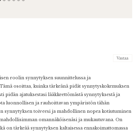
Vastaa
visen roolin synnytyksen suunnittelussa ja
. Tämä osoittaa, kuinka tärkeänä pidät synnytyskokemuksen
esti pidän ajatuksestasi lääkkeettömästä synnytyksestä ja
ta luonnollisen ja rauhoittavan ympäristön tähän
en synnytyksen toiveesi ja mahdollinen nopea kotiutuminen
en mahdollisimman omannäköisenäsi ja mukautuvana. On
 mikä on tärkeää synnytyksen kaltaisessa ennakoimattomassa