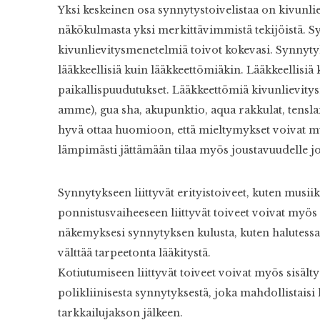
Yksi keskeinen osa synnytystoivelistaa on kivunli
näkökulmasta yksi merkittävimmistä tekijöistä. Syn
kivunlievitysmenetelmiä toivot kokevasi. Synnyty
lääkkeellisiä kuin lääkkeettömiäkin. Lääkkeellisiä 
paikallispuudutukset. Lääkkeettömiä kivunlievitys
amme), gua sha, akupunktio, aqua rakkulat, tensla
hyvä ottaa huomioon, että mieltymykset voivat muu
lämpimästi jättämään tilaa myös joustavuudelle 
Synnytykseen liittyvät erityistoiveet, kuten musiik
ponnistusvaiheeseen liittyvät toiveet voivat myös 
näkemyksesi synnytyksen kulusta, kuten halutess
välttää tarpeetonta lääkitystä.
Kotiutumiseen liittyvät toiveet voivat myös sisälty
polikliinisesta synnytyksestä, joka mahdollistais
tarkkailujakson jälkeen.