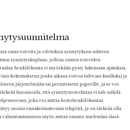
ynnytysuunnitelma
sta omia toiveita ja odotuksia synnytyksen suhteen.
ttuun synnytyskuplaan, jolloin omien toiveiden
iraalan henkilökunta ei myöskään pysty lukemaan ajatuksia,
ävänä kokemuksena jonka aikana toivon tulevani kuulluksi ja
seen järjestelmään tai perinteisesti paperille, ja se voi
tärkeää huomioida, että synnytystoivelistaa ei tule nähdä
jenuorana, joka voi auttaa hoitohenkilökuntaa
ttyy monia ennakoimattomia tekijöitä, ja on tärkeää olla
en valmistautuminen myös auttaa omasta mielestäni tässä.