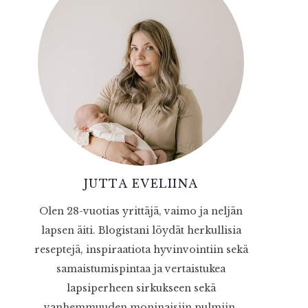
JUTTA EVELIINA
Olen 28-vuotias yrittäjä, vaimo ja neljän
lapsen äiti. Blogistani löydät herkullisia
reseptejä, inspiraatiota hyvinvointiin sekä
samaistumispintaa ja vertaistukea
lapsiperheen sirkukseen sekä
vanhemmuuden moninaisiin pulmiin.