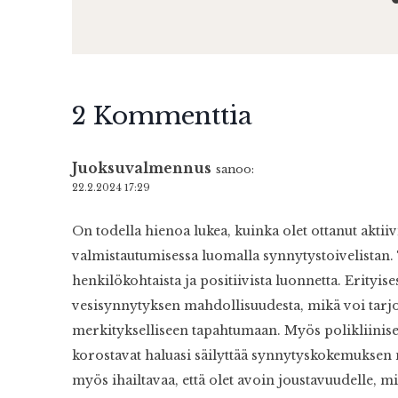
2 Kommenttia
Juoksuvalmennus
sanoo:
22.2.2024 17:29
On todella hienoa lukea, kuinka olet ottanut aktii
valmistautumisessa luomalla synnytystoivelistan
henkilökohtaista ja positiivista luonnetta. Erityis
vesisynnytyksen mahdollisuudesta, mikä voi tarjo
merkitykselliseen tapahtumaan. Myös polikliinis
korostavat haluasi säilyttää synnytyskokemuks
myös ihailtavaa, että olet avoin joustavuudelle,