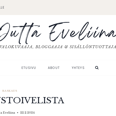
LLE
Jutta Eveliin
VALOKUVAAJA, BLOGGAAJA & SISÄLLÖNTUOTTAJ
ETUSIVU
ABOUT
YHTEYS
RASKAUS
STOIVELISTA
ta Eveliina
22.2.2024