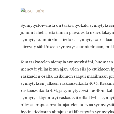
Synnytystoivelista on tärkeä työkalu synnytyksee
jo niin lähellä, että tämän päiväisellä neuvolakäy
synnytyssuunnitelma tiedoksi synnytyssairaalaan
siirrytty sähköiseen synnytyssuunnitelmaan, mikä
Kun tarkastelen aiempia synnytyksiäni, huomaan että
menevät yli lasketun ajan. Olen siis jo etukätee
raskauden osalta. Esikoinen saapui maailmaan pit
synnytyksen jälkeen raskausviikolla 40+4. Keski
raskausviikolla 41+1, ja synnytys kesti tuolloin 
synnytys käynnistyi raskausviikolla 41+4 ja synnyt
ollessa loppusuoralla, ajattelen tulevaa synnytyst
hyvin, tiedostan alitajuisesti lähestyvän synnytyk