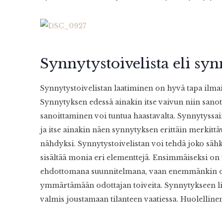
Synnytystoivelista eli s
Synnytystoivelistan laatiminen on hyvä tapa ilmai
Synnytyksen edessä ainakin itse vaivun niin sano
sanoittaminen voi tuntua haastavalta. Synnytyssa
ja itse ainakin näen synnytyksen erittäin merkitt
nähdyksi. Synnytystoivelistan voi tehdä joko sähköi
sisältää monia eri elementtejä. Ensimmäiseksi on 
ehdottomana suunnitelmana, vaan enemmänkin oh
ymmärtämään odottajan toiveita. Synnytykseen lii
valmis joustamaan tilanteen vaatiessa. Huolellin