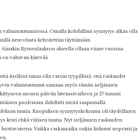
n valmistautumisessa. Omalla kohdallani synnytys alkaa olla
nnillä neuvolasta kehoitettiin täyttämään
. Ainakin Kymenlaakson alueella ollaan viime vuosina
 on valtavan kätevää.
 itselleni taitaa olla varsin tyypillistä, että raskaudet
n hyvin valmistautunut samaan myös tämän neljännen
kittyneen monen päivän latenssivaiheen ja 27 tunnin
mmäinen puolestaan ilahdutti meitä saapumalla
kahdeksan tuntia. Kuopuksen synnytyskokemus oli täydellinen;
ys kesti ehkä viitisen tuntia. Nyt neljännen raskauden
ä luottavaisena. Vaikka raskausaika onkin kulunut nopeasti ja
sen.