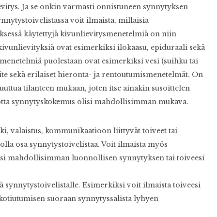
evitys. Ja se onkin varmasti onnistuneen synnytyksen
nytystoivelistassa voit ilmaista, millaisia
ksessä käytettyjä kivunlievitysmenetelmiä on niin
kivunlievityksiä ovat esimerkiksi ilokaasu, epiduraali sekä
menetelmiä puolestaan ovat esimerkiksi vesi (suihku tai
ite sekä erilaiset hieronta- ja rentoutumismenetelmät. On
ttua tilanteen mukaan, joten itse ainakin susoittelen
jotta synnytyskokemus olisi mahdollisimman mukava.
ki, valaistus, kommunikaatioon liittyvät toiveet tai
olla osa synnytystoivelistaa. Voit ilmaista myös
asi mahdollisimman luonnollisen synnytyksen tai toiveesi
ä synnytystoivelistalle. Esimerkiksi voit ilmaista toiveesi
i kotiutumisen suoraan synnytyssalista lyhyen