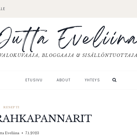
LLE
Jutta Eveliin
VALOKUVAAJA, BLOGGAAJA & SISÄLLÖNTUOTTAJ
ETUSIVU
ABOUT
YHTEYS
RESEPTI
RAHKAPANNARIT
tta Eveliina
7.1.2023