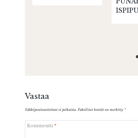
PUNA
ISPIP
Vastaa
Sähköpostiosoitettasi ei julkaista.
Pakolliset kentät on merkitty
*
Kommentti
*