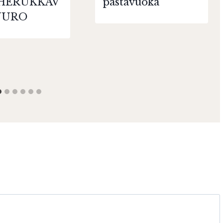
HERUKKAV
pastavuoka
UURO