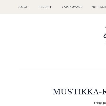
Siirry
BLOGI
RESEPTIT
VALOKUVAUS
YRITYKSI
sisältöön
MUSTIKKA-
Tekijä
Ju