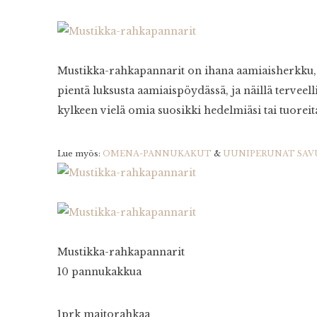
Mustikka-rahkapannarit on ihana aamiaisherkku, j
pientä luksusta aamiaispöydässä, ja näillä terveell
kylkeen vielä omia suosikki hedelmiäsi tai tuorei
Lue myös:
OMENA-PANNUKAKUT
&
UUNIPERUNAT SAV
Mustikka-rahkapannarit
10 pannukakkua
1prk maitorahkaa