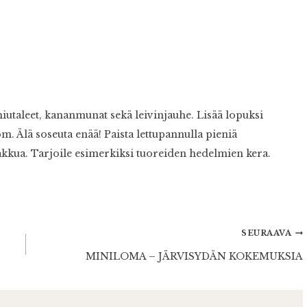
iutaleet, kananmunat sekä leivinjauhe. Lisää lopuksi
om. Älä soseuta enää! Paista lettupannulla pieniä
akkua. Tarjoile esimerkiksi tuoreiden hedelmien kera.
SEURAAVA
MINILOMA – JÄRVISYDÄN KOKEMUKSIA