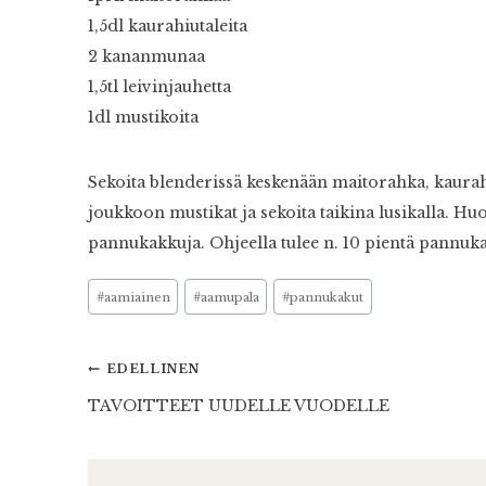
1,5dl kaurahiutaleita
2 kananmunaa
1,5tl leivinjauhetta
1dl mustikoita
Sekoita blenderissä keskenään maitorahka, kaurah
joukkoon mustikat ja sekoita taikina lusikalla. Hu
pannukakkuja. Ohjeella tulee n. 10 pientä pannuk
Avainsanat:
#
aamiainen
#
aamupala
#
pannukakut
Artikkelien
EDELLINEN
TAVOITTEET UUDELLE VUODELLE
selaus