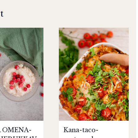
t
A OMENA-
Kana-taco-