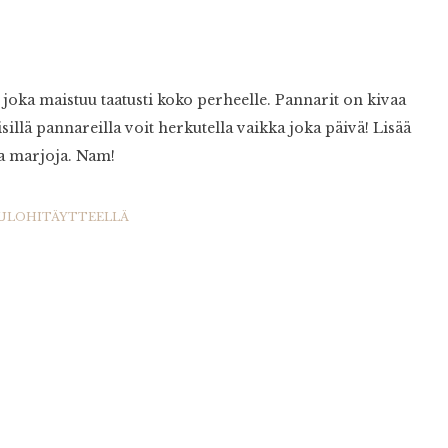
oka maistuu taatusti koko perheelle. Pannarit on kivaa
isillä pannareilla voit herkutella vaikka joka päivä! Lisää
ta marjoja. Nam!
ULOHITÄYTTEELLÄ