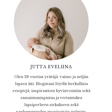
JUTTA EVELIINA
Olen 28-vuotias yrittäjä, vaimo ja neljän
lapsen äiti. Blogistani löydät herkullisia
reseptejä, inspiraatiota hyvinvointiin sekä
samaistumispintaa ja vertaistukea
lapsiperheen sirkukseen sekä
vanhemmuuden moninaisiin pulmiin.