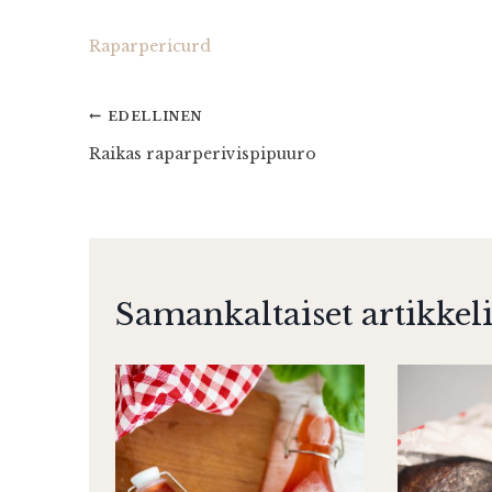
Raparpericurd
Artikkelien
EDELLINEN
Raikas raparperivispipuuro
selaus
Samankaltaiset artikkeli