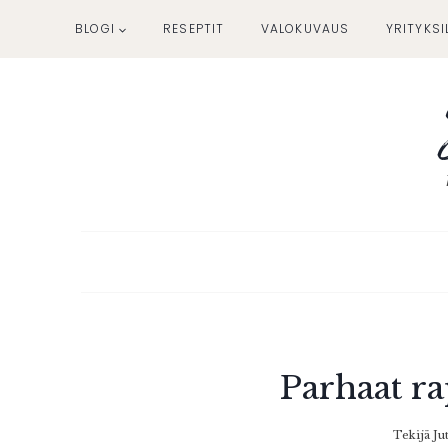
Siirry
BLOGI
RESEPTIT
VALOKUVAUS
YRITYKSI
sisältöön
Parhaat ra
Tekijä
Ju