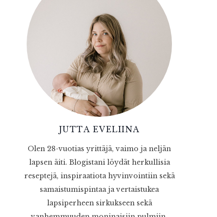
JUTTA EVELIINA
Olen 28-vuotias yrittäjä, vaimo ja neljän
lapsen äiti. Blogistani löydät herkullisia
reseptejä, inspiraatiota hyvinvointiin sekä
samaistumispintaa ja vertaistukea
lapsiperheen sirkukseen sekä
vanhemmuuden moninaisiin pulmiin.