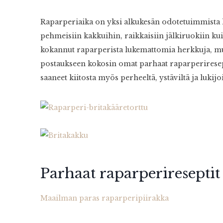
Raparperiaika on yksi alkukesän odotetuimmista h
pehmeisiin kakkuihin, raikkaisiin jälkiruokiin ku
kokannut raparperista lukemattomia herkkuja, mu
postaukseen kokosin omat parhaat raparperiresepti
saaneet kiitosta myös perheeltä, ystäviltä ja lukijoi
Parhaat raparperireseptit
Maailman paras raparperipiirakka