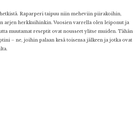
etkistä. Raparperi taipuu niin meheviin piirakoihin,
in arjen herkkuihinkin. Vuosien varrella olen leiponut ja
tta muutamat reseptit ovat nousseet ylitse muiden. Tähän
ni – ne, joihin palaan kesä toisensa jälkeen ja jotka ovat
lta.