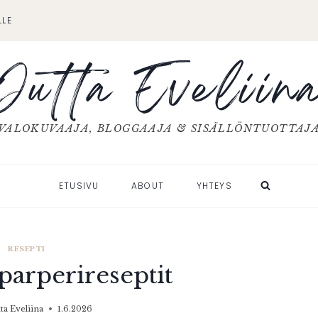
LLE
Jutta Eveliin
VALOKUVAAJA, BLOGGAAJA & SISÄLLÖNTUOTTAJ
ETUSIVU
ABOUT
YHTEYS
RESEPTI
parperireseptit
tta Eveliina
1.6.2026