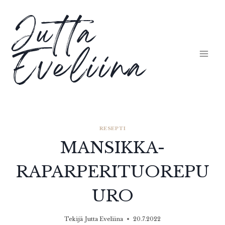
Siirry
Jutta
sisältöön
Eveliina
RESEPTI
MANSIKKA-
RAPARPERITUOREPU
URO
Tekijä
Jutta Eveliina
20.7.2022