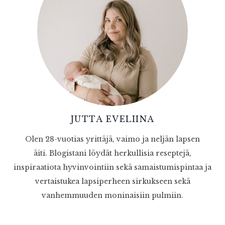
JUTTA EVELIINA
Olen 28-vuotias yrittäjä, vaimo ja neljän lapsen
äiti. Blogistani löydät herkullisia reseptejä,
inspiraatiota hyvinvointiin sekä samaistumispintaa ja
vertaistukea lapsiperheen sirkukseen sekä
vanhemmuuden moninaisiin pulmiin.