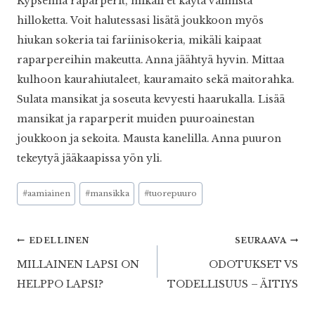
Kypsennä raparperit, mikäli et käytä valmista
hilloketta. Voit halutessasi lisätä joukkoon myös
hiukan sokeria tai fariinisokeria, mikäli kaipaat
raparpereihin makeutta. Anna jäähtyä hyvin. Mittaa
kulhoon kaurahiutaleet, kauramaito sekä maitorahka.
Sulata mansikat ja soseuta kevyesti haarukalla. Lisää
mansikat ja raparperit muiden puuroainestan
joukkoon ja sekoita. Mausta kanelilla. Anna puuron
tekeytyä jääkaapissa yön yli.
Avainsanat:
#
aamiainen
#
mansikka
#
tuorepuuro
Artikkelien
EDELLINEN
SEURAAVA
MILLAINEN LAPSI ON
ODOTUKSET VS
selaus
HELPPO LAPSI?
TODELLISUUS – ÄITIYS