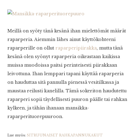
Meillä on syöty tänä kesänä ihan mielettömät määrät
raparperia. Aiemmin lähes ainut käyttökohteeni
raparperille on ollut
raparperipiirakka
, mutta tänä
kesänä olen syönyt raparperia oikeastaan kaikissa
muissa muodoissa paitsi perinteisesti piirakkaan
leivottuna. Ihan lemppari tapani käyttää raparperia
on hauduttaa sitä pannulla pienessä vesitilkassa ja
maustaa reilusti kanelilla. Tämä sokeriton haudutettu
raparperi sopii täydellisesti puuron päälle tai rahkan
kylkeen, ja tähän ihanaan mansikka-
raparperituorepuuroon.
Lue myös:
SITRUUNAISET RAHKAPANNUKAKUT