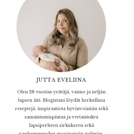
JUTTA EVELIINA
Olen 28-vuotias yrittäjä, vaimo ja neljän
lapsen äiti. Blogistani löydät herkullisia
reseptejä, inspiraatiota hyvinvointiin sekä
samaistumispintaa ja vertaistukea
lapsiperheen sirkukseen sekä
vanhemmuuden moninaisiin pulmiin.