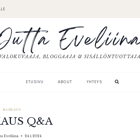
LLE
Jutta Eveliin
VALOKUVAAJA, BLOGGAAJA & SISÄLLÖNTUOTTAJ
ETUSIVU
ABOUT
YHTEYS
RASKAUS
KAUS Q&A
ta Eveliina
24.1.2024