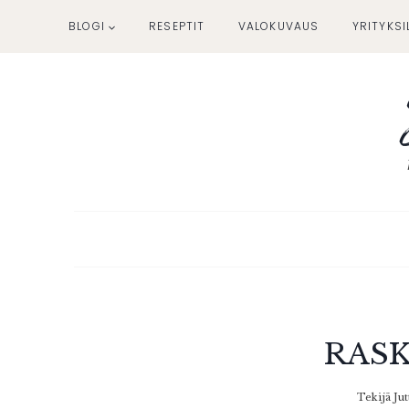
Siirry
BLOGI
RESEPTIT
VALOKUVAUS
YRITYKSI
sisältöön
RAS
Tekijä
Jut