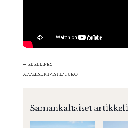
Artikkelien
EDELLINEN
APPELSIINIVISPIPUURO
selaus
Samankaltaiset artikkeli