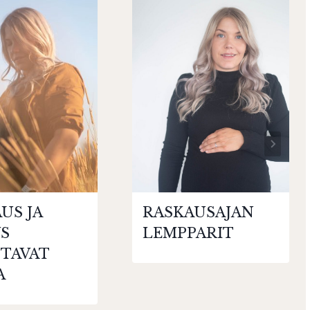
US JA
RASKAUSAJAN
YS
LEMPPARIT
TAVAT
A