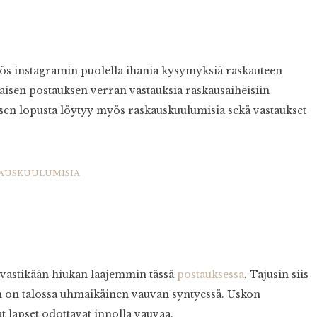
myös instagramin puolella ihania kysymyksiä raskauteen
konaisen postauksen verran vastauksia raskausaiheisiin
en lopusta löytyy myös raskauskuulumisia sekä vastaukset
SKAUSKUULUMISIA
ta vastikään hiukan laajemmin tässä
postauksessa
. Tajusin siis
lähän on talossa uhmaikäinen vauvan syntyessä. Uskon
at lapset odottavat innolla vauvaa.