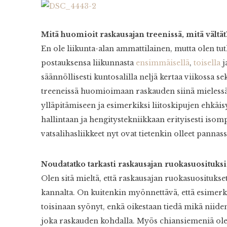
Mitä huomioit raskausajan treenissä, mitä vältät
En ole liikunta-alan ammattilainen, mutta olen tut
postauksensa liikunnasta
ensimmäisellä
,
toisella
j
säännöllisesti kuntosalilla neljä kertaa viikossa se
treeneissä huomioimaan raskauden siinä mielessä
ylläpitämiseen ja esimerkiksi liitoskipujen ehkäi
hallintaan ja hengitystekniikkaan erityisesti isom
vatsalihasliikkeet nyt ovat tietenkin olleet pannas
Noudatatko tarkasti raskausajan ruokasuosituksi
Olen sitä mieltä, että raskausajan ruokasuositukse
kannalta. On kuitenkin myönnettävä, että esimerkik
toisinaan syönyt, enkä oikestaan tiedä mikä niide
joka raskauden kohdalla. Myös chiansiemeniä olen