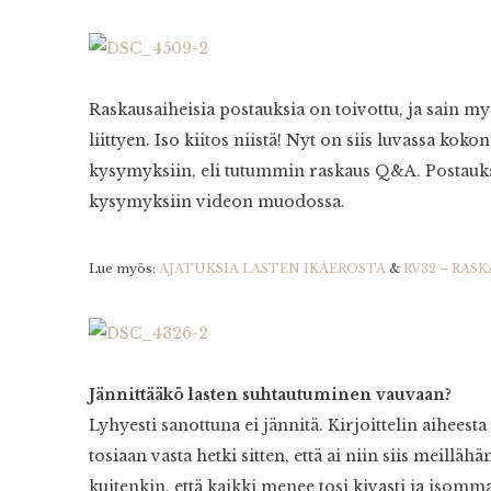
Raskausaiheisia postauksia on toivottu, ja sain 
liittyen. Iso kiitos niistä! Nyt on siis luvassa ko
kysymyksiin, eli tutummin raskaus Q&A. Postauks
kysymyksiin videon muodossa.
Lue myös:
AJATUKSIA LASTEN IKÄEROSTA
&
RV32 – RA
Jännittääkö lasten suhtautuminen vauvaan?
Lyhyesti sanottuna ei jännitä. Kirjoittelin aihees
tosiaan vasta hetki sitten, että ai niin siis meil
kuitenkin, että kaikki menee tosi kivasti ja isomm