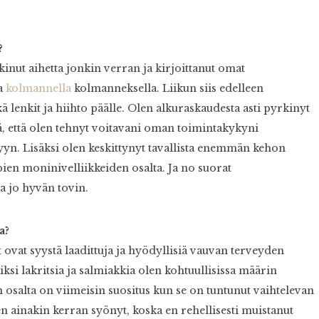
?
kinut aihetta jonkin verran ja kirjoittanut omat
a
kolmannella
kolmanneksella. Liikun siis edelleen
kä lenkit ja hiihto päälle. Olen alkuraskaudesta asti pyrkinyt
, että olen tehnyt voitavani oman toimintakykyni
syyn. Lisäksi olen keskittynyt tavallista enemmän kehon
pien moninivelliikkeiden osalta. Ja no suorat
sa jo hyvän tovin.
a?
t ovat syystä laadittuja ja hyödyllisiä vauvan terveyden
si lakritsia ja salmiakkia olen kohtuullisissa määrin
n osalta on viimeisin suositus kun se on tuntunut vaihtelevan
 ainakin kerran syönyt, koska en rehellisesti muistanut