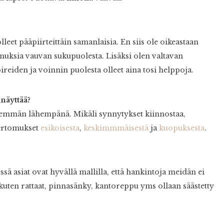
leet pääpiirteittäin samanlaisia. En siis ole oikeastaan
muksia vauvan sukupuolesta. Lisäksi olen valtavan
oireiden ja voinnin puolesta olleet aina tosi helppoja.
 näyttää?
 enemmän lähempänä. Mikäli synnytykset kiinnostaa,
ertomukset
esikoisesta
,
keskimmmäisestä
ja
kuopuksesta
.
sä asiat ovat hyvällä mallilla, että hankintoja meidän ei
kuten rattaat, pinnasänky, kantoreppu yms ollaan säästetty