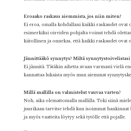
Eroaako raskaus aiemmista, jos niin miten?
Ei eroa, omalla kohdallani kaikki raskaudet ovat ol
esimerkiksi oireiden pohjalta voinut tehdä oletta
kiitollinen ja onnekas, että kaikki raskaudet ovat 
Jännittääkö synnytys? Miltä synnytystoivelistasi
Ei jännitä. Tätäkin aihetta avaan varmasti vielä
kannattaa lukaista myös mun aiemmat synnytysk
Millä mallilla on valmistelut vauvaa varten?
Noh, aika olemattomalla mallilla. Toki siinä mieles
juurikaan tarvitse tehdä kun isoimmat hankinnat 
ja myös vaatteita löytyy sekä tytölle että pojalle.