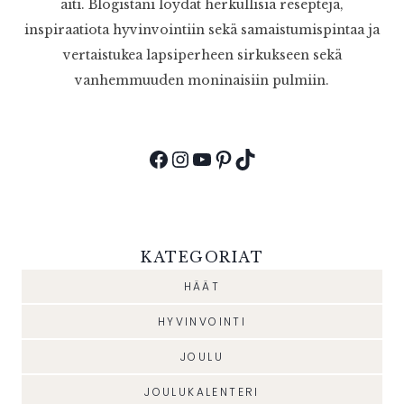
äiti. Blogistani löydät herkullisia reseptejä,
inspiraatiota hyvinvointiin sekä samaistumispintaa ja
vertaistukea lapsiperheen sirkukseen sekä
vanhemmuuden moninaisiin pulmiin.
Facebook
Instagram
YouTube
Pinterest
TikTok
KATEGORIAT
HÄÄT
HYVINVOINTI
JOULU
JOULUKALENTERI