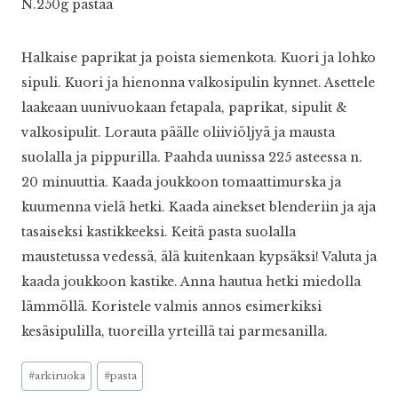
N.250g pastaa
Halkaise paprikat ja poista siemenkota. Kuori ja lohko
sipuli. Kuori ja hienonna valkosipulin kynnet. Asettele
laakeaan uunivuokaan fetapala, paprikat, sipulit &
valkosipulit. Lorauta päälle oliiviöljyä ja mausta
suolalla ja pippurilla. Paahda uunissa 225 asteessa n.
20 minuuttia. Kaada joukkoon tomaattimurska ja
kuumenna vielä hetki. Kaada ainekset blenderiin ja aja
tasaiseksi kastikkeeksi. Keitä pasta suolalla
maustetussa vedessä, älä kuitenkaan kypsäksi! Valuta ja
kaada joukkoon kastike. Anna hautua hetki miedolla
lämmöllä. Koristele valmis annos esimerkiksi
kesäsipulilla, tuoreilla yrteillä tai parmesanilla.
Avainsanat:
#
arkiruoka
#
pasta