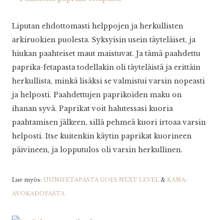
Liputan ehdottomasti helppojen ja herkullisten
arkiruokien puolesta. Syksyisin usein täyteläiset, ja
hiukan paahteiset maut maistuvat. Ja tämä paahdettu
paprika-fetapasta todellakin oli täyteläistä ja erittäin
herkullista, minkä lisäksi se valmistui varsin nopeasti
ja helposti. Paahdettujen paprikoiden maku on
ihanan syvä. Paprikat voit halutessasi kuoria
paahtamisen jälkeen, sillä pehmeä kuori irtoaa varsin
helposti. Itse kuitenkin käytin paprikat kuorineen
päivineen, ja lopputulos oli varsin herkullinen.
Lue myös:
UUNIFETAPASTA GOES NEXT LEVEL
&
KANA-
AVOKADOPASTA