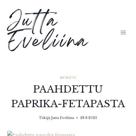
Siirry
Jutta
sisältöön
Eveliina
RESEPTI
PAAHDETTU
PAPRIKA-FETAPASTA
Tekijä
Jutta Eveliina
28.8.2023