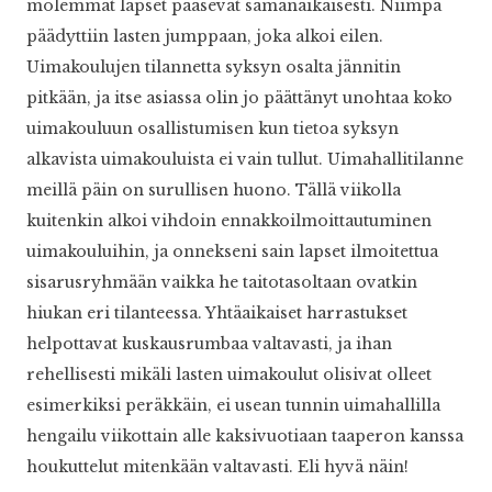
molemmat lapset pääsevät samanaikaisesti. Niimpä
päädyttiin lasten jumppaan, joka alkoi eilen.
Uimakoulujen tilannetta syksyn osalta jännitin
pitkään, ja itse asiassa olin jo päättänyt unohtaa koko
uimakouluun osallistumisen kun tietoa syksyn
alkavista uimakouluista ei vain tullut. Uimahallitilanne
meillä päin on surullisen huono. Tällä viikolla
kuitenkin alkoi vihdoin ennakkoilmoittautuminen
uimakouluihin, ja onnekseni sain lapset ilmoitettua
sisarusryhmään vaikka he taitotasoltaan ovatkin
hiukan eri tilanteessa. Yhtäaikaiset harrastukset
helpottavat kuskausrumbaa valtavasti, ja ihan
rehellisesti mikäli lasten uimakoulut olisivat olleet
esimerkiksi peräkkäin, ei usean tunnin uimahallilla
hengailu viikottain alle kaksivuotiaan taaperon kanssa
houkuttelut mitenkään valtavasti. Eli hyvä näin!