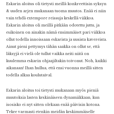
Eskarin aloitus oli tietysti meillä konkreettisin syksyn
& uuden arjen mukanaan tuoma muutos. Enää ei niin
vain tehdä extempore reissuja keskellä viikkoa.
Eskarin aloitus oli meillä pitkään odotettu juttu, ja
esikoinen on ainakin nämä ensimmäiset pari viikkoa
ollut todella innoissaan eskarista ja uusista kavereista.
Ainut pieni pettymys tähän saakka on ollut se, että
läksyjä ei vielä ole tullut vaikka neiti niitä on
kuulemma eskarin ohjaajiltakin toivonut. Noh, kaikki
aikanaan! Ihan hullua, että ensi vuonna meillä sitten
todella alkaa koulutaival.
Eskarin aloitus toi tietysti mukanaan myös pieniä
muutoksia lasten keskinäiseen dynamiikkaan, kun
isosisko ei nyt sitten olekaan enää päivisin kotona.
Tekee varmasti etenkin meidän keskimmäiselle