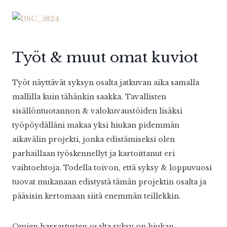
Työt & muut omat kuviot
Työt näyttävät syksyn osalta jatkuvan aika samalla
mallilla kuin tähänkin saakka. Tavallisten
sisällöntuotannon & valokuvaustöiden lisäksi
työpöydälläni makaa yksi hiukan pidemmän
aikavälin projekti, jonka edistämiseksi olen
parhaillaan työskennellyt ja kartoittanut eri
vaihtoehtoja. Todella toivon, että syksy & loppuvuosi
tuovat mukanaan edistystä tämän projektin osalta ja
pääsisin kertomaan siitä enemmän teillekkin.
Omien harrastusten osalta syksy on hiukan