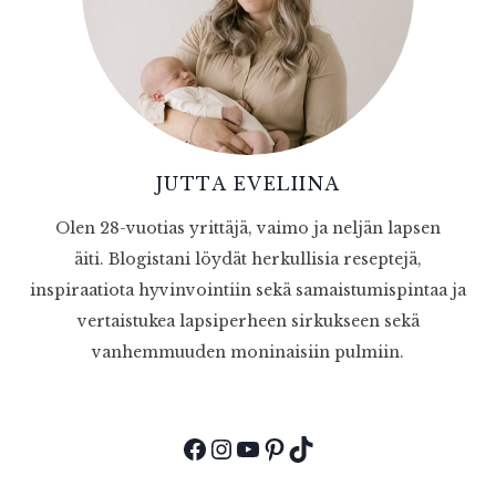
JUTTA EVELIINA
Olen 28-vuotias yrittäjä, vaimo ja neljän lapsen
äiti. Blogistani löydät herkullisia reseptejä,
inspiraatiota hyvinvointiin sekä samaistumispintaa ja
vertaistukea lapsiperheen sirkukseen sekä
vanhemmuuden moninaisiin pulmiin.
Facebook
Instagram
YouTube
Pinterest
TikTok