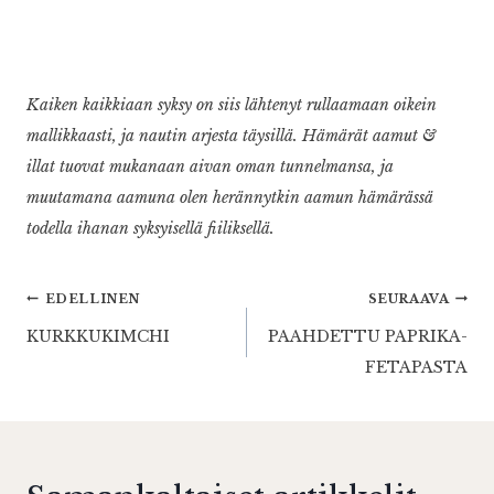
Kaiken kaikkiaan syksy on siis lähtenyt rullaamaan oikein
mallikkaasti, ja nautin arjesta täysillä. Hämärät aamut &
illat tuovat mukanaan aivan oman tunnelmansa, ja
muutamana aamuna olen herännytkin aamun hämärässä
todella ihanan syksyisellä fiiliksellä.
Artikkelien
EDELLINEN
SEURAAVA
KURKKUKIMCHI
PAAHDETTU PAPRIKA-
selaus
FETAPASTA