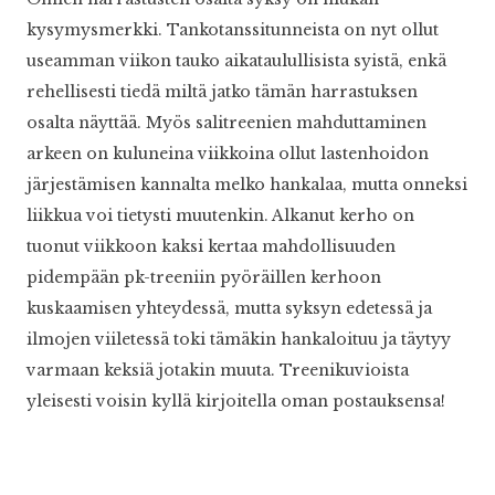
kysymysmerkki. Tankotanssitunneista on nyt ollut
useamman viikon tauko aikataulullisista syistä, enkä
rehellisesti tiedä miltä jatko tämän harrastuksen
osalta näyttää. Myös salitreenien mahduttaminen
arkeen on kuluneina viikkoina ollut lastenhoidon
järjestämisen kannalta melko hankalaa, mutta onneksi
liikkua voi tietysti muutenkin. Alkanut kerho on
tuonut viikkoon kaksi kertaa mahdollisuuden
pidempään pk-treeniin pyöräillen kerhoon
kuskaamisen yhteydessä, mutta syksyn edetessä ja
ilmojen viiletessä toki tämäkin hankaloituu ja täytyy
varmaan keksiä jotakin muuta. Treenikuvioista
yleisesti voisin kyllä kirjoitella oman postauksensa!