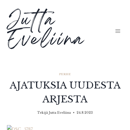
Siirry
Jutta
sisältöön
Eveliina
PERHE
AJATUKSIA UUDESTA
ARJESTA
Tekijä
Jutta Eveliina
24.8.2023