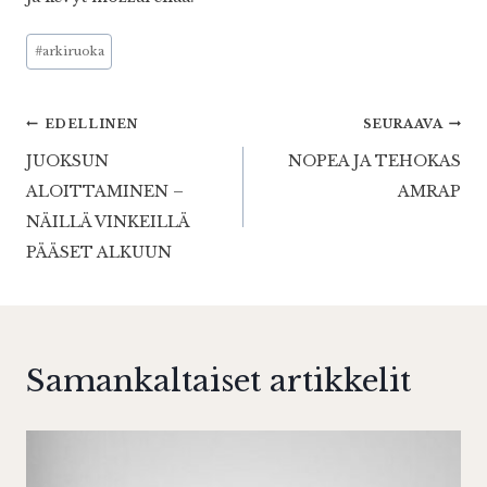
Avainsanat:
#
arkiruoka
Artikkelien
EDELLINEN
SEURAAVA
JUOKSUN
NOPEA JA TEHOKAS
selaus
ALOITTAMINEN –
AMRAP
NÄILLÄ VINKEILLÄ
PÄÄSET ALKUUN
Samankaltaiset artikkelit