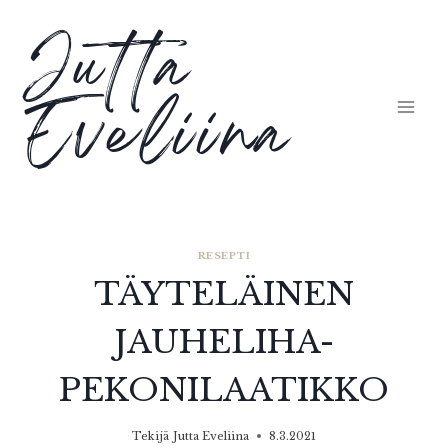
Siirry
Jutta
sisältöön
Eveliina
RESEPTI
TÄYTELÄINEN
JAUHELIHA-
PEKONILAATIKKO
Tekijä
Jutta Eveliina
8.3.2021