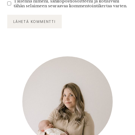
Tallenna nimeni, sähköpostiosoitteeni ja kotisivuni
tähän selaimeen seuraavaa kommentointikertaa varten.