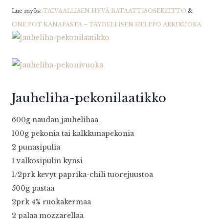
Lue myös:
TAIVAALLISEN HYVÄ BATAATTISOSEKEITTO
&
ONE POT KANAPASTA – TÄYDELLISEN HELPPO ARKIRUOKA
Jauheliha-pekonilaatikko
600g naudan jauhelihaa
100g pekonia tai kalkkunapekonia
2 punasipulia
1 valkosipulin kynsi
1/2prk kevyt paprika-chili tuorejuustoa
500g pastaa
2prk 4% ruokakermaa
2 palaa mozzarellaa