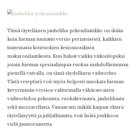
Tämä täyteläinen jauheliha-pekonilaatikko on ikään
kuin hieman tuunattu versio perinteisestä, kaikkien
tuntemasta kotiruokien kestosuosikista;
makaronilaatikosta. Kun haluat vaikka viikonlopuksi
jotain hieman spesiaalimpaa ruokaa mahdollisimman
pienellä vaivalla, on tämä täydellinen vaihtoehto.
Tästä reseptistä voit myös helposti muokata hieman
kevyemmän version valitsemalla vähärasvaisen
vaihtoehdon pekonista, ruokakermasta, jauhelihasta
sekä mozzarellasta. Vastaavasti mikäli kaipaat ekstra
täyteläisyyttä ja juhlallisuutta, voit lisätä joukkoon
vielä juustoraastetta.