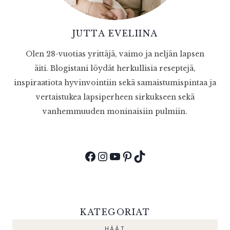
JUTTA EVELIINA
Olen 28-vuotias yrittäjä, vaimo ja neljän lapsen
äiti. Blogistani löydät herkullisia reseptejä,
inspiraatiota hyvinvointiin sekä samaistumispintaa ja
vertaistukea lapsiperheen sirkukseen sekä
vanhemmuuden moninaisiin pulmiin.
Facebook
Instagram
YouTube
Pinterest
TikTok
KATEGORIAT
HÄÄT