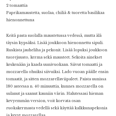
2 tomaattia
Paprikamaustetta, suolaa, chiliä & tuoretta basilikaa
hienonnettuna
Keitä pasta suolalla maustetussa vedessä, mutta älä
täysin kypsäksi. Lisää joukkoon hienonnettu sipuli.
Ruskista jauheliha ja pekonit. Lisää lopuksi joukkoon
tuorejuusto, kerma sekä mausteet. Sekoita ainekset
keskenään ja kaada uunivuokaan. Siivut tomaatti ja
mozzarella ohuiksi siivuiksi. Lado vuoan päälle ensin
tomaatit, ja sitten mozzarellaviipaleet. Paista uunissa
180 asteessa n. 40 minuuttia, kunnes mozzarella on
sulanut ja saanut kauniin värin. Halutessasi hieman
kevyemmän version, voit korvata osan
ruokakermasta vedellä sekä käyttää kalkkunapekonia
ja kevyt mozzarellaa.