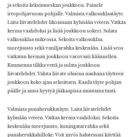
ja sekoita keksimurskan joukkoon. Painele
irtopohjavuoan pohjalle. Valmista valkosuklaatäyte.
Laita liivatelehdet likoamaan kylmään veteen. Vatkaa
kerma vaahdoksi ja lisää joukkoon sokeri. Sulata
valkosuklaa mikrossa. Sekoita valkosuklaa,
tuorejuusto sekä vaniljarahka keskenään. Lisää seos
vatkatun kerman joukkoon varovasti käännellen.
Kuumenna tilkka vettä ja sulata joukkoon
liivatelehdet. Valuta liivate ohuena nauhana täytteen
joukkoon koko ajan sekoittaen. Kaada täyte pohjan
päälle ja anna hyytyä jääkaapissa muutama tunti.
Valmista punaherukkatäyte. Laita liivatelehdet
kylmään veteen. Vatkaa kerma vaahdoksi. Sekoita
keskenään tuorejuusto, kuningatarrahka sekä
punaherukkahilloke. Voit myös halutessasi käyttää