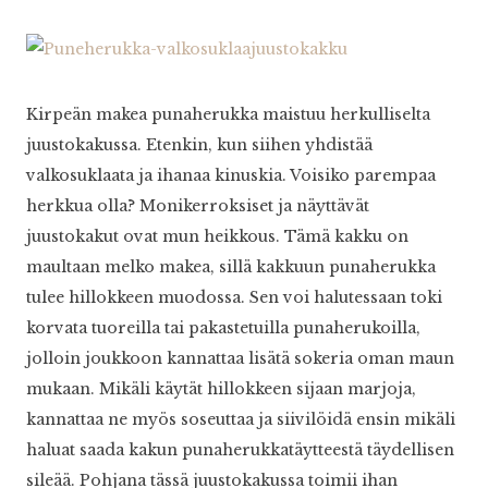
Kirpeän makea punaherukka maistuu herkulliselta
juustokakussa. Etenkin, kun siihen yhdistää
valkosuklaata ja ihanaa kinuskia. Voisiko parempaa
herkkua olla? Monikerroksiset ja näyttävät
juustokakut ovat mun heikkous. Tämä kakku on
maultaan melko makea, sillä kakkuun punaherukka
tulee hillokkeen muodossa. Sen voi halutessaan toki
korvata tuoreilla tai pakastetuilla punaherukoilla,
jolloin joukkoon kannattaa lisätä sokeria oman maun
mukaan. Mikäli käytät hillokkeen sijaan marjoja,
kannattaa ne myös soseuttaa ja siivilöidä ensin mikäli
haluat saada kakun punaherukkatäytteestä täydellisen
sileää. Pohjana tässä juustokakussa toimii ihan