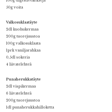
100g digestivekeksejä
50g voita
Valkosuklaatäyte
2dl kuohukermaa
200g tuorejuustoa
100g valkosuklaata
1prk vaniljarahkaa
0,5dl sokeria
4 liivatelehteä
Punaherukkatäyte
2dl vispikermaa
6 liivatelehteä
200g tuorejuustoa
1dl punaherukkahilloketta