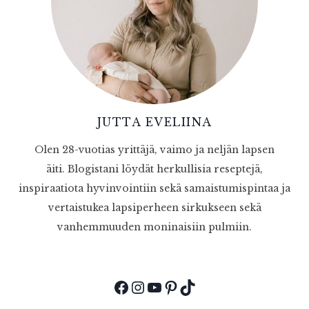
JUTTA EVELIINA
Olen 28-vuotias yrittäjä, vaimo ja neljän lapsen
äiti. Blogistani löydät herkullisia reseptejä,
inspiraatiota hyvinvointiin sekä samaistumispintaa ja
vertaistukea lapsiperheen sirkukseen sekä
vanhemmuuden moninaisiin pulmiin.
Facebook
Instagram
YouTube
Pinterest
TikTok