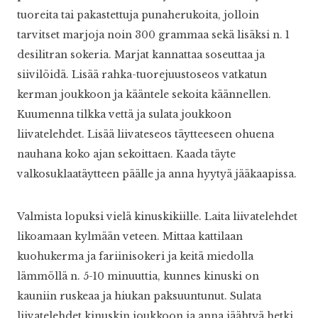
tuoreita tai pakastettuja punaherukoita, jolloin
tarvitset marjoja noin 300 grammaa sekä lisäksi n. 1
desilitran sokeria. Marjat kannattaa soseuttaa ja
siivilöidä. Lisää rahka-tuorejuustoseos vatkatun
kerman joukkoon ja kääntele sekoita käännellen.
Kuumenna tilkka vettä ja sulata joukkoon
liivatelehdet. Lisää liivateseos täytteeseen ohuena
nauhana koko ajan sekoittaen. Kaada täyte
valkosuklaatäytteen päälle ja anna hyytyä jääkaapissa.
Valmista lopuksi vielä kinuskikiille. Laita liivatelehdet
likoamaan kylmään veteen. Mittaa kattilaan
kuohukerma ja fariinisokeri ja keitä miedolla
lämmöllä n. 5-10 minuuttia, kunnes kinuski on
kauniin ruskeaa ja hiukan paksuuntunut. Sulata
liivatelehdet kinuskin joukkoon ja anna jäähtyä hetki.