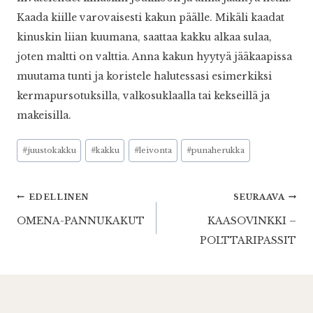
Kaada kiille varovaisesti kakun päälle. Mikäli kaadat
kinuskin liian kuumana, saattaa kakku alkaa sulaa,
joten maltti on valttia. Anna kakun hyytyä jääkaapissa
muutama tunti ja koristele halutessasi esimerkiksi
kermapursotuksilla, valkosuklaalla tai kekseillä ja
makeisilla.
Avainsanat:
#
juustokakku
#
kakku
#
leivonta
#
punaherukka
Artikkelien
EDELLINEN
SEURAAVA
OMENA-PANNUKAKUT
KAASOVINKKI –
selaus
POLTTARIPASSIT