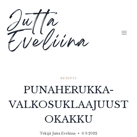
Siirry
Jutta
sisältöön
Eveliina
RESEPTI
PUNAHERUKKA-
VALKOSUKLAAJUUST
OKAKKU
Tekijä
Jutta Eveliina
6.9.2022