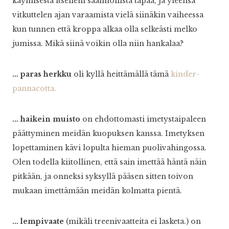
käymisestä itselleni säännöllistä tapaa, ja yleensä
vitkuttelen ajan varaamista vielä siinäkin vaiheessa
kun tunnen että kroppa alkaa olla selkeästi melko
jumissa. Mikä siinä voikin olla niin hankalaa?
… paras herkku
oli kyllä heittämällä tämä
kinder-
pannacotta.
… haikein muisto
on ehdottomasti imetystaipaleen
päättyminen meidän kuopuksen kanssa. Imetyksen
lopettaminen kävi lopulta hieman puolivahingossa.
Olen todella kiitollinen, että sain imettää häntä näin
pitkään, ja onneksi syksyllä pääsen sitten toivon
mukaan imettämään meidän kolmatta pientä.
… lempivaate
(mikäli treenivaatteita ei lasketa.) on