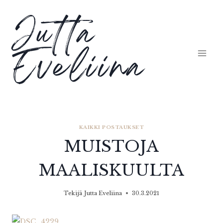
Siirry
Jutta
sisältöön
Eveliina
KAIKKI POSTAUKSET
MUISTOJA
MAALISKUULTA
Tekijä
Jutta Eveliina
30.3.2021