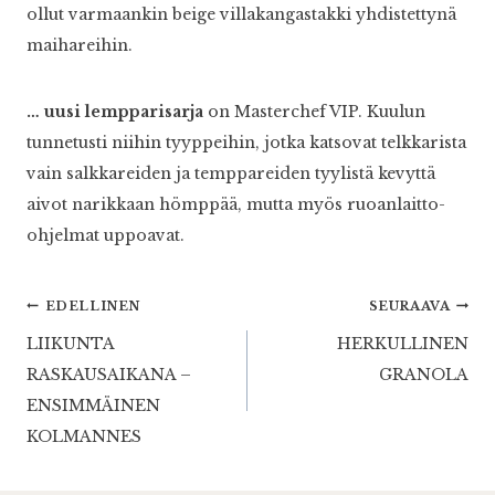
ollut varmaankin beige villakangastakki yhdistettynä
maihareihin.
… uusi lempparisarja
on Masterchef VIP. Kuulun
tunnetusti niihin tyyppeihin, jotka katsovat telkkarista
vain salkkareiden ja temppareiden tyylistä kevyttä
aivot narikkaan hömppää, mutta myös ruoanlaitto-
ohjelmat uppoavat.
Artikkelien
EDELLINEN
SEURAAVA
LIIKUNTA
HERKULLINEN
selaus
RASKAUSAIKANA –
GRANOLA
ENSIMMÄINEN
KOLMANNES