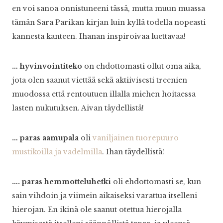
en voi sanoa onnistuneeni tässä, mutta muun muassa
tämän Sara Parikan kirjan luin kyllä todella nopeasti
kannesta kanteen. Ihanan inspiroivaa luettavaa!
… hyvinvointiteko
on ehdottomasti ollut oma aika,
jota olen saanut viettää sekä aktiivisesti treenien
muodossa että rentoutuen illalla miehen hoitaessa
lasten nukutuksen. Aivan täydellistä!
… paras aamupala
oli
vaniljainen tuorepuuro
mustikoilla ja vadelmilla
. Ihan täydellistä!
…. paras hemmotteluhetki
oli ehdottomasti se, kun
sain vihdoin ja viimein aikaiseksi varattua itselleni
hierojan. En ikinä ole saanut otettua hierojalla