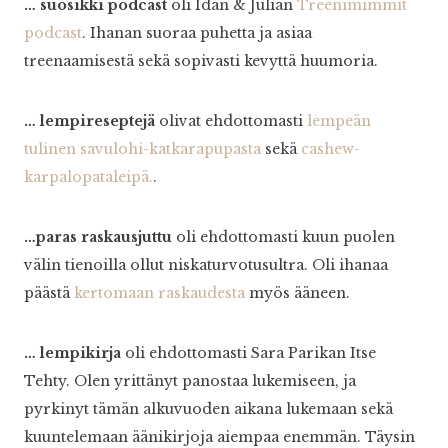
… suosikki podcast
oli Idan & Julian
Treenimimmit
podcast
. Ihanan suoraa puhetta ja asiaa
treenaamisestä sekä sopivasti kevyttä huumoria.
… lempireseptejä
olivat ehdottomasti
lempeän
tulinen savulohi-katkarapupasta
sekä
cashew-
karpalopataleipä.
.
…paras raskausjuttu
oli ehdottomasti kuun puolen
välin tienoilla ollut niskaturvotusultra. Oli ihanaa
päästä
kertomaan raskaudesta
myös ääneen.
… lempikirja
oli ehdottomasti Sara Parikan Itse
Tehty. Olen yrittänyt panostaa lukemiseen, ja
pyrkinyt tämän alkuvuoden aikana lukemaan sekä
kuuntelemaan äänikirjoja aiempaa enemmän. Täysin