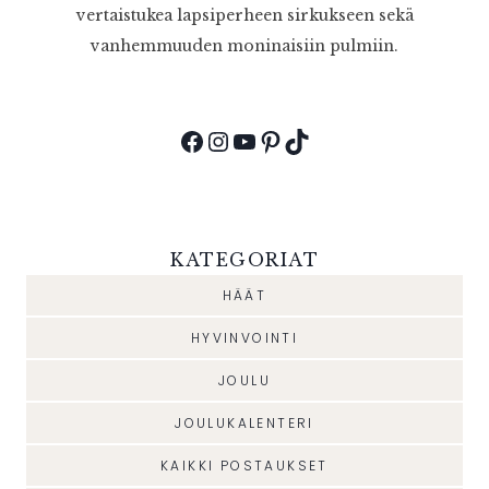
vertaistukea lapsiperheen sirkukseen sekä
vanhemmuuden moninaisiin pulmiin.
Facebook
Instagram
YouTube
Pinterest
TikTok
KATEGORIAT
HÄÄT
HYVINVOINTI
JOULU
JOULUKALENTERI
KAIKKI POSTAUKSET