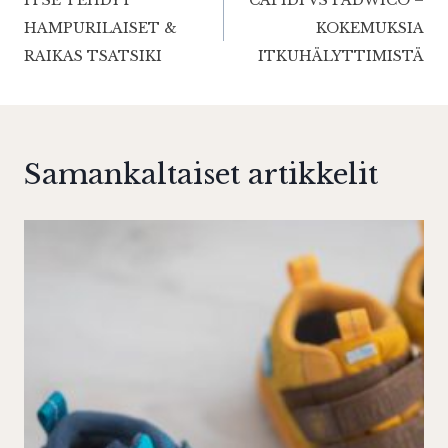
ITSE TEHDYT
CAPIDI VS PADWICO –
selaus
HAMPURILAISET &
KOKEMUKSIA
RAIKAS TSATSIKI
ITKUHÄLYTTIMISTÄ
Samankaltaiset artikkelit