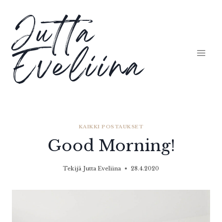
Siirry
Jutta
sisältöön
Eveliina
KAIKKI POSTAUKSET
Good Morning!
Tekijä
Jutta Eveliina
28.4.2020