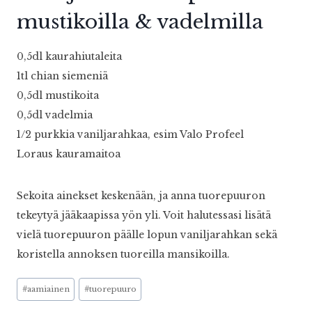
mustikoilla & vadelmilla
0,5dl kaurahiutaleita
1tl chian siemeniä
0,5dl mustikoita
0,5dl vadelmia
1/2 purkkia vaniljarahkaa, esim Valo Profeel
Loraus kauramaitoa
Sekoita ainekset keskenään, ja anna tuorepuuron
tekeytyä jääkaapissa yön yli. Voit halutessasi lisätä
vielä tuorepuuron päälle lopun vaniljarahkan sekä
koristella annoksen tuoreilla mansikoilla.
Avainsanat:
#
aamiainen
#
tuorepuuro