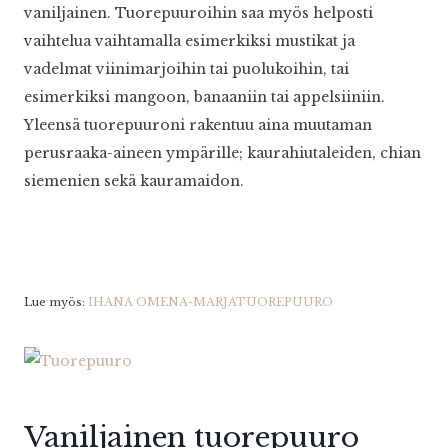
vaniljainen. Tuorepuuroihin saa myös helposti
vaihtelua vaihtamalla esimerkiksi mustikat ja
vadelmat viinimarjoihin tai puolukoihin, tai
esimerkiksi mangoon, banaaniin tai appelsiiniin.
Yleensä tuorepuuroni rakentuu aina muutaman
perusraaka-aineen ympärille; kaurahiutaleiden, chian
siemenien sekä kauramaidon.
Lue myös:
IHANA OMENA-MARJATUOREPUURO
Vaniljainen tuorepuuro