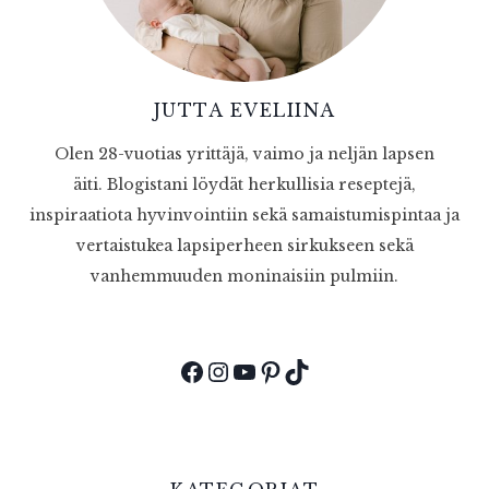
JUTTA EVELIINA
Olen 28-vuotias yrittäjä, vaimo ja neljän lapsen
äiti. Blogistani löydät herkullisia reseptejä,
inspiraatiota hyvinvointiin sekä samaistumispintaa ja
vertaistukea lapsiperheen sirkukseen sekä
vanhemmuuden moninaisiin pulmiin.
Facebook
Instagram
YouTube
Pinterest
TikTok