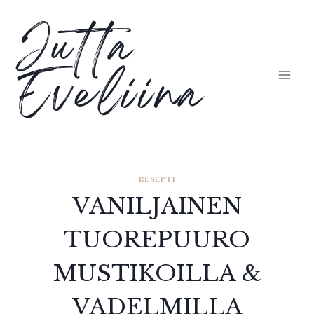
Siirry
Jutta
sisältöön
Eveliina
RESEPTI
VANILJAINEN
TUOREPUURO
MUSTIKOILLA &
VADELMILLA