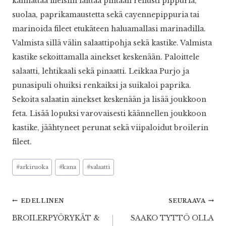
kannattaa fileisiin laittaa pintaan reilusti pippuria,
suolaa, paprikamaustetta sekä cayennepippuria tai
marinoida fileet etukäteen haluamallasi marinadilla.
Valmista sillä välin salaattipohja sekä kastike. Valmista
kastike sekoittamalla ainekset keskenään. Paloittele
salaatti, lehtikaali sekä pinaatti. Leikkaa Purjo ja
punasipuli ohuiksi renkaiksi ja suikaloi paprika.
Sekoita salaatin ainekset keskenään ja lisää joukkoon
feta. Lisää lopuksi varovaisesti käännellen joukkoon
kastike, jäähtyneet perunat sekä viipaloidut broilerin
fileet.
Avainsanat:
#
arkiruoka
#
kana
#
salaatti
Artikkelien
EDELLINEN
SEURAAVA
BROILERPYÖRYKÄT &
SAAKO TYTTÖ OLLA
selaus