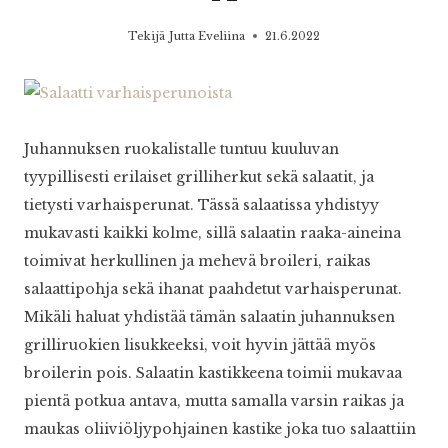
Tekijä
Jutta Eveliina
21.6.2022
Juhannuksen ruokalistalle tuntuu kuuluvan
tyypillisesti erilaiset grilliherkut sekä salaatit, ja
tietysti varhaisperunat. Tässä salaatissa yhdistyy
mukavasti kaikki kolme, sillä salaatin raaka-aineina
toimivat herkullinen ja mehevä broileri, raikas
salaattipohja sekä ihanat paahdetut varhaisperunat.
Mikäli haluat yhdistää tämän salaatin juhannuksen
grilliruokien lisukkeeksi, voit hyvin jättää myös
broilerin pois. Salaatin kastikkeena toimii mukavaa
pientä potkua antava, mutta samalla varsin raikas ja
maukas oliiviöljypohjainen kastike joka tuo salaattiin