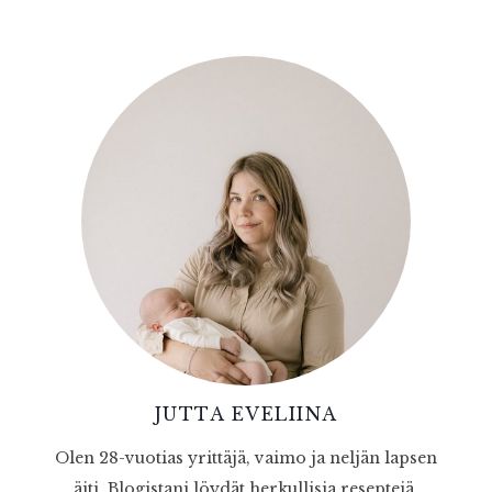
JUTTA EVELIINA
Olen 28-vuotias yrittäjä, vaimo ja neljän lapsen
äiti. Blogistani löydät herkullisia reseptejä,