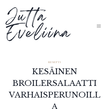
Siirry
Jutta
sisältöön
Eveliina
RESEPTI
KESÄINEN
BROILERSALAATTI
VARHAISPERUNOILL
A