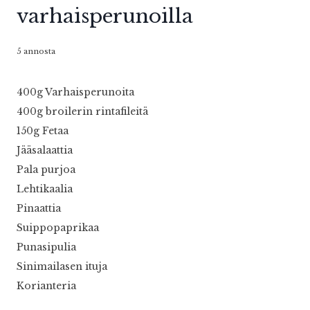
varhaisperunoilla
5 annosta
400g Varhaisperunoita
400g broilerin rintafileitä
150g Fetaa
Jääsalaattia
Pala purjoa
Lehtikaalia
Pinaattia
Suippopaprikaa
Punasipulia
Sinimailasen ituja
Korianteria