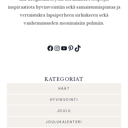
inspiraatiota hyvinvointiin sekä samaistumispintaa ja
vertaistukea lapsiperheen sirkukseen sekä
vanhemmuuden moninaisiin pulmiin.
Facebook
Instagram
YouTube
Pinterest
TikTok
KATEGORIAT
HÄÄT
HYVINVOINTI
JOULU
JOULUKALENTERI