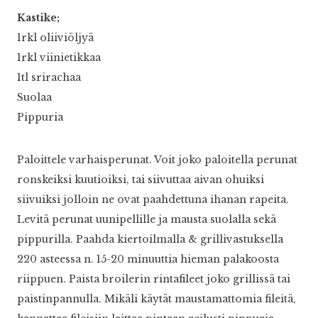
Kastike;
1rkl oliiviöljyä
1rkl viinietikkaa
1tl srirachaa
Suolaa
Pippuria
Paloittele varhaisperunat. Voit joko paloitella perunat
ronskeiksi kuutioiksi, tai siivuttaa aivan ohuiksi
siivuiksi jolloin ne ovat paahdettuna ihanan rapeita.
Levitä perunat uunipellille ja mausta suolalla sekä
pippurilla. Paahda kiertoilmalla & grillivastuksella
220 asteessa n. 15-20 minuuttia hieman palakoosta
riippuen. Paista broilerin rintafileet joko grillissä tai
paistinpannulla. Mikäli käytät maustamattomia fileitä,