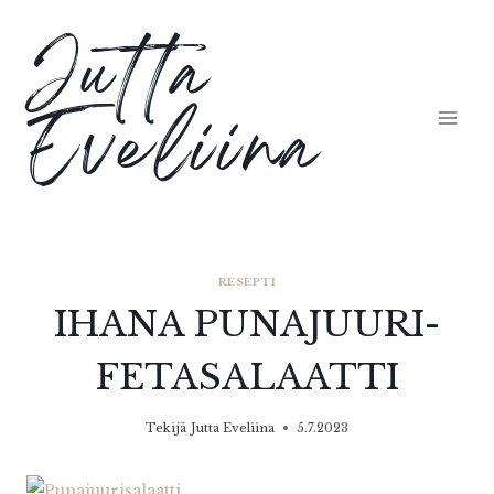
Siirry
Jutta
sisältöön
Eveliina
RESEPTI
IHANA PUNAJUURI-
FETASALAATTI
Tekijä
Jutta Eveliina
5.7.2023