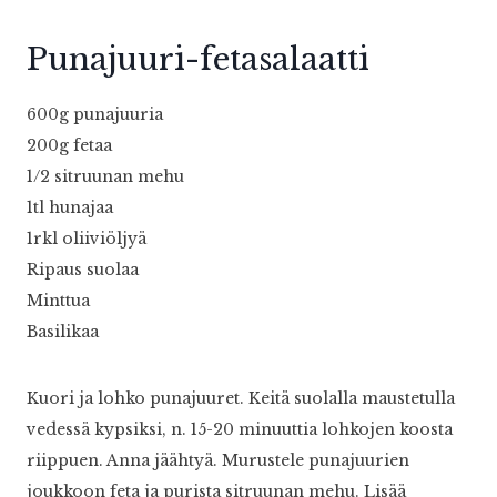
Punajuuri-fetasalaatti
600g punajuuria
200g fetaa
1/2 sitruunan mehu
1tl hunajaa
1rkl oliiviöljyä
Ripaus suolaa
Minttua
Basilikaa
Kuori ja lohko punajuuret. Keitä suolalla maustetulla
vedessä kypsiksi, n. 15-20 minuuttia lohkojen koosta
riippuen. Anna jäähtyä. Murustele punajuurien
joukkoon feta ja purista sitruunan mehu. Lisää