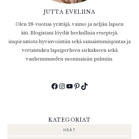
JUTTA EVELIINA
Olen 28-vuotias yrittäjä, vaimo ja neljän lapsen
äiti. Blogistani löydät herkullisia reseptejä,
inspiraatiota hyvinvointiin sekä samaistumispintaa ja
vertaistukea lapsiperheen sirkukseen sekä
vanhemmuuden moninaisiin pulmiin.
Facebook
Instagram
YouTube
Pinterest
TikTok
KATEGORIAT
HÄÄT