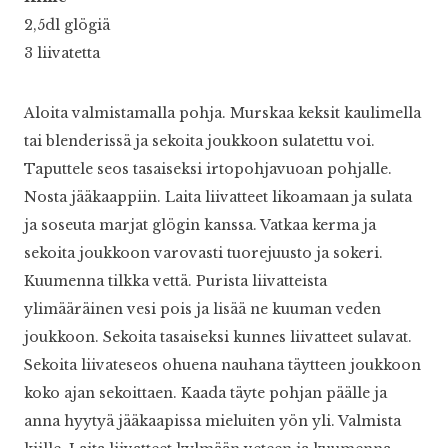
2,5dl glögiä
3 liivatetta
Aloita valmistamalla pohja. Murskaa keksit kaulimella
tai blenderissä ja sekoita joukkoon sulatettu voi.
Taputtele seos tasaiseksi irtopohjavuoan pohjalle.
Nosta jääkaappiin. Laita liivatteet likoamaan ja sulata
ja soseuta marjat glögin kanssa. Vatkaa kerma ja
sekoita joukkoon varovasti tuorejuusto ja sokeri.
Kuumenna tilkka vettä. Purista liivatteista
ylimääräinen vesi pois ja lisää ne kuuman veden
joukkoon. Sekoita tasaiseksi kunnes liivatteet sulavat.
Sekoita liivateseos ohuena nauhana täytteen joukkoon
koko ajan sekoittaen. Kaada täyte pohjan päälle ja
anna hyytyä jääkaapissa mieluiten yön yli. Valmista