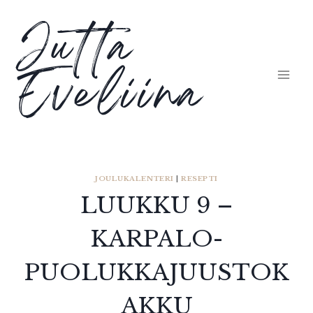
Siirry
Jutta
sisältöön
Eveliina
JOULUKALENTERI
|
RESEPTI
LUUKKU 9 –
KARPALO-
PUOLUKKAJUUSTOK
AKKU