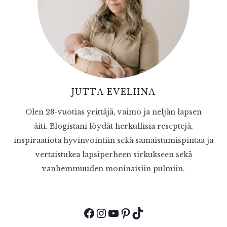
JUTTA EVELIINA
Olen 28-vuotias yrittäjä, vaimo ja neljän lapsen
äiti. Blogistani löydät herkullisia reseptejä,
inspiraatiota hyvinvointiin sekä samaistumispintaa ja
vertaistukea lapsiperheen sirkukseen sekä
vanhemmuuden moninaisiin pulmiin.
Facebook
Instagram
YouTube
Pinterest
TikTok