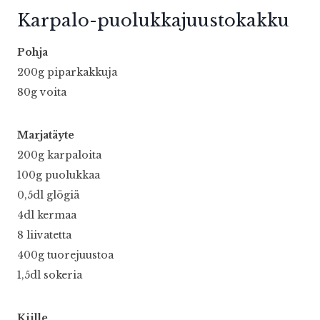
Karpalo-puolukkajuustokakku
Pohja
200g piparkakkuja
80g voita
Marjatäyte
200g karpaloita
100g puolukkaa
0,5dl glögiä
4dl kermaa
8 liivatetta
400g tuorejuustoa
1,5dl sokeria
Kiille