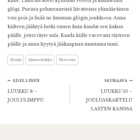
kiille. Laita liivatteet kylmään veteen ja kuumenna
glögi. Purista pehmenneistä liivatteista ylimääräinen
vesi pois ja lisää ne kuuman glögin joukkoon. Anna
kiilteen jäähtyä hetki ennen kuin kaadat sen kakun
päälle, jottei täyte sula. Kaada kiille varovasti täytteen
päälle ja anna hyytyä jääkaapissa muutama tunti.
Avainsanat:
#
Joulu
#
juustokakku
#
leivonta
Artikkelien
EDELLINEN
SEURAAVA
LUUKKU 8 –
LUUKKU 10 –
selaus
JOULULIMPPU
JOULUASKARTELU
LASTEN KANSSA