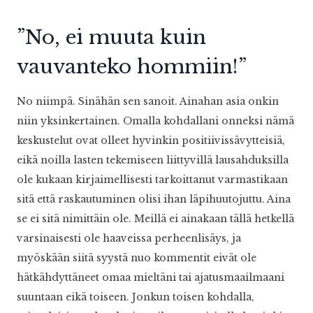
”No, ei muuta kuin
vauvanteko hommiin!”
No niimpä. Sinähän sen sanoit. Ainahan asia onkin
niin yksinkertainen. Omalla kohdallani onneksi nämä
keskustelut ovat olleet hyvinkin positiivissävytteisiä,
eikä noilla lasten tekemiseen liittyvillä lausahduksilla
ole kukaan kirjaimellisesti tarkoittanut varmastikaan
sitä että raskautuminen olisi ihan läpihuutojuttu. Aina
se ei sitä nimittäin ole. Meillä ei ainakaan tällä hetkellä
varsinaisesti ole haaveissa perheenlisäys, ja
myöskään siitä syystä nuo kommentit eivät ole
hätkähdyttäneet omaa mieltäni tai ajatusmaailmaani
suuntaan eikä toiseen. Jonkun toisen kohdalla,