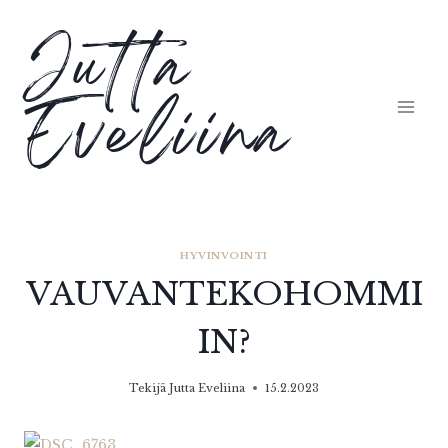
Siirry
Jutta
sisältöön
Eveliina
HYVINVOINTI
VAUVANTEKOHOMMI
IN?
Tekijä
Jutta Eveliina
15.2.2023