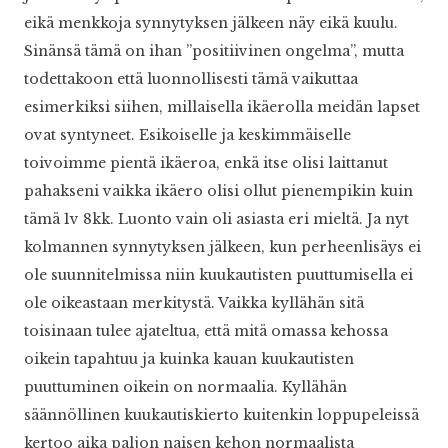
eikä menkkoja synnytyksen jälkeen näy eikä kuulu.
Sinänsä tämä on ihan ”positiivinen ongelma”, mutta
todettakoon että luonnollisesti tämä vaikuttaa
esimerkiksi siihen, millaisella ikäerolla meidän lapset
ovat syntyneet. Esikoiselle ja keskimmäiselle
toivoimme pientä ikäeroa, enkä itse olisi laittanut
pahakseni vaikka ikäero olisi ollut pienempikin kuin
tämä 1v 8kk. Luonto vain oli asiasta eri mieltä. Ja nyt
kolmannen synnytyksen jälkeen, kun perheenlisäys ei
ole suunnitelmissa niin kuukautisten puuttumisella ei
ole oikeastaan merkitystä. Vaikka kyllähän sitä
toisinaan tulee ajateltua, että mitä omassa kehossa
oikein tapahtuu ja kuinka kauan kuukautisten
puuttuminen oikein on normaalia. Kyllähän
säännöllinen kuukautiskierto kuitenkin loppupeleissä
kertoo aika paljon naisen kehon normaalista