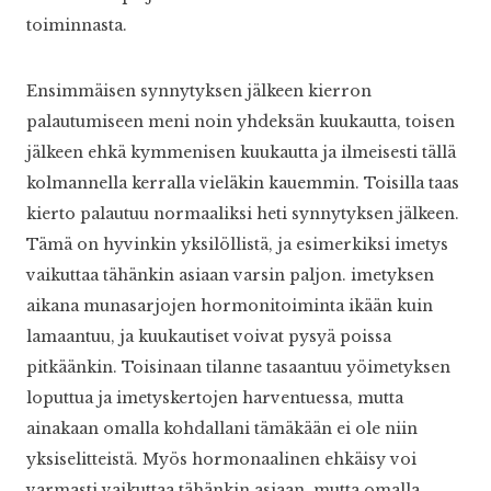
toiminnasta.
Ensimmäisen synnytyksen jälkeen kierron
palautumiseen meni noin yhdeksän kuukautta, toisen
jälkeen ehkä kymmenisen kuukautta ja ilmeisesti tällä
kolmannella kerralla vieläkin kauemmin. Toisilla taas
kierto palautuu normaaliksi heti synnytyksen jälkeen.
Tämä on hyvinkin yksilöllistä, ja esimerkiksi imetys
vaikuttaa tähänkin asiaan varsin paljon. imetyksen
aikana munasarjojen hormonitoiminta ikään kuin
lamaantuu, ja kuukautiset voivat pysyä poissa
pitkäänkin. Toisinaan tilanne tasaantuu yöimetyksen
loputtua ja imetyskertojen harventuessa, mutta
ainakaan omalla kohdallani tämäkään ei ole niin
yksiselitteistä. Myös hormonaalinen ehkäisy voi
varmasti vaikuttaa tähänkin asiaan, mutta omalla