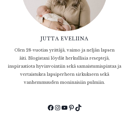
JUTTA EVELIINA
Olen 28-vuotias yrittäjä, vaimo ja neljän lapsen
äiti. Blogistani löydät herkullisia reseptejä,
inspiraatiota hyvinvointiin sekä samaistumispintaa ja
vertaistukea lapsiperheen sirkukseen sekä
vanhemmuuden moninaisiin pulmiin.
Facebook
Instagram
YouTube
Pinterest
TikTok