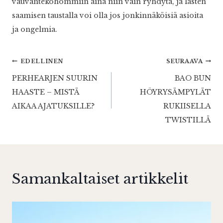
vauvantekohommiin aina niin vain ryhdytä, ja lasten
saamisen taustalla voi olla jos jonkinnäköisiä asioita
ja ongelmia.
Artikkelien
EDELLINEN
SEURAAVA
PERHEARJEN SUURIN
BAO BUN
selaus
HAASTE – MISTÄ
HÖYRYSÄMPYLÄT
AIKAA AJATUKSILLE?
RUKIISELLA
TWISTILLÄ
Samankaltaiset artikkelit