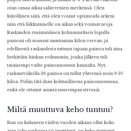
otan omaa aikaa salitreenien merkeissä. Olen
kiitollinen siitä, että olen voinut optimoida arkeni
niin että liikkumiselle on aikaa sekä voimavaroja.
Raskauden ensimmäisen kolmanneksen lopulla
painoni oli noussut muutaman kilon verran, ja
edellisestä raskaudesta tuttuun tapaan painoa tuli aina
hetkittäin hiukan reilummin, jonka jälkeen tuli
tasaisempi vaihe painonnousun kannalta. Nyt,
raskausviikolla 36 painoa on tullut yhteensä noin 9-10
kiloa. Pidän tätä ihan kohtuullisena painonnousuna,
enkä ole ottanut asiasta suurempaa stressiä.
Miltä muuttuva keho tuntuu?
Kun on kuluneen viiden vuoden aikana ollut koko
ajan joko raskaana tai imettänyt, on keho tuntunut