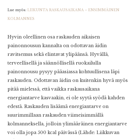
Lue myös:
LIIKUNTA RASKAUSAIKANA – ENSIMMÄINEN
KOLMANNES
Hyvin oleellinen osa raskauden aikaisen
painonnousun kannalta on odottavan äidin
ravitsemus sekä elintavat ylipäänsä. Hyvällä,
terveellisellä ja säännöllisellä ruokailulla
painonnousu pysyy pääasiassa kohtuullisena läpi
raskauden. Odottavan äidin on kuitenkin hyvä myös
pitää mielessä, että vaikka raskausaikana
energiantarve kasvaakin, ei ole syytä syödä kahden
edestä. Raskauden lisäämä energiantarve on
suurimmillaan raskauden viimeisimmällä
kolmanneksella, jolloin ylimääräinen energiantarve
voi olla jopa 500 kcal päivässä (Lähde: Liikkuvan