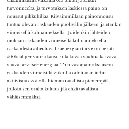
ensimmäisillä viikoilla olo tuntui jotenkin
turvonneelta, ja turvotuksen laskiessa paino on
noussut pikkuhiljaa. Kiivaimmillaan painonnousu
tuntuu olevan raskauden puolivälin jälkeen, ja etenkin
viimeisellä kolmanneksella. Joidenkin lähteiden
mukaan raskauden viimeisellä kolmanneksella
raskaudesta aiheutuva lisäenergian tarve on peräti
500kcal per vuorokausi, sillä kovaa vauhtia kasvava
vauva tarvitsee energiaa. Toki vastapainoksi usein
raskauden viimeisillä viikoilla odottavan äidin
aktiivisuus voi olla hieman tavallista pienempää,
jolloin sen osalta kulutus jää ehkä tavallista
vähäisemmäksi.