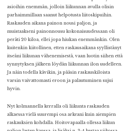
asioihin enemmän, jolloin liikunnan avulla olisin
parhaimmillaan saanut helpotusta liitoskipuihin.
Raskauden aikana painon nousi paljon, ja
muistaakseni painonnousu kokonaisuudessaan oli
peräti 20 kiloa, ellei jopa hiukan enemmänkin. Olen
kuitenkin kiitollinen, etten raskausaikana syyllistänyt
itseäni liikunan vähenemisestä, vaan luotin siihen että
synnytyksen jälkeen löydän liikunnan ilon uudelleen.
Ja näin todella kävikin, ja pääsin raskauskiloista
varsin vaivattomasti eroon ja palautuminen sujui
hyvin.
Nyt kolmannella kerralla oli liikunta raskauden
alkaessa vielä suurempi osa arkeani kuin aiempien
raskauksien kohdalla. Hoitovapaalla ollessa liikun
paljon lasten kanssa, ja lisäksi n. 3-4 kertaa viikossa