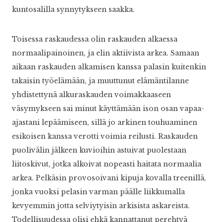
kuntosalilla synnytykseen saakka.
Toisessa raskaudessa olin raskauden alkaessa
normaalipainoinen, ja elin aktiivista arkea. Samaan
aikaan raskauden alkamisen kanssa palasin kuitenkin
takaisin työelämään, ja muuttunut elämäntilanne
yhdistettynä alkuraskauden voimakkaaseen
väsymykseen sai minut käyttämään ison osan vapaa-
ajastani lepäämiseen, sillä jo arkinen touhuaminen
esikoisen kanssa verotti voimia reilusti. Raskauden
puolivälin jälkeen kuvioihin astuivat puolestaan
liitoskivut, jotka alkoivat nopeasti haitata normaalia
arkea. Pelkäsin provosoivani kipuja kovalla treenillä,
jonka vuoksi pelasin varman päälle liikkumalla
kevyemmin jotta selviytyisin arkisista askareista.
Todellisuudessa olisi ehkä kannattanut perehtyä