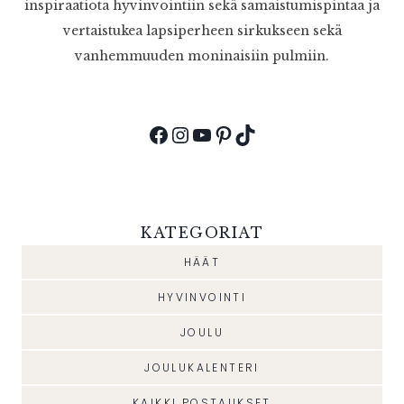
inspiraatiota hyvinvointiin sekä samaistumispintaa ja
vertaistukea lapsiperheen sirkukseen sekä
vanhemmuuden moninaisiin pulmiin.
Facebook
Instagram
YouTube
Pinterest
TikTok
KATEGORIAT
HÄÄT
HYVINVOINTI
JOULU
JOULUKALENTERI
KAIKKI POSTAUKSET