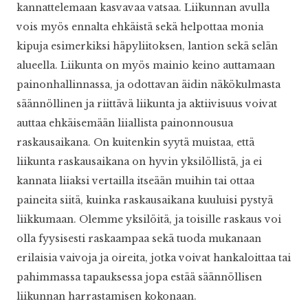
kannattelemaan kasvavaa vatsaa. Liikunnan avulla
vois myös ennalta ehkäistä sekä helpottaa monia
kipuja esimerkiksi häpyliitoksen, lantion sekä selän
alueella. Liikunta on myös mainio keino auttamaan
painonhallinnassa, ja odottavan äidin näkökulmasta
säännöllinen ja riittävä liikunta ja aktiivisuus voivat
auttaa ehkäisemään liiallista painonnousua
raskausaikana. On kuitenkin syytä muistaa, että
liikunta raskausaikana on hyvin yksilöllistä, ja ei
kannata liiaksi vertailla itseään muihin tai ottaa
paineita siitä, kuinka raskausaikana kuuluisi pystyä
liikkumaan. Olemme yksilöitä, ja toisille raskaus voi
olla fyysisesti raskaampaa sekä tuoda mukanaan
erilaisia vaivoja ja oireita, jotka voivat hankaloittaa tai
pahimmassa tapauksessa jopa estää säännöllisen
liikunnan harrastamisen kokonaan.