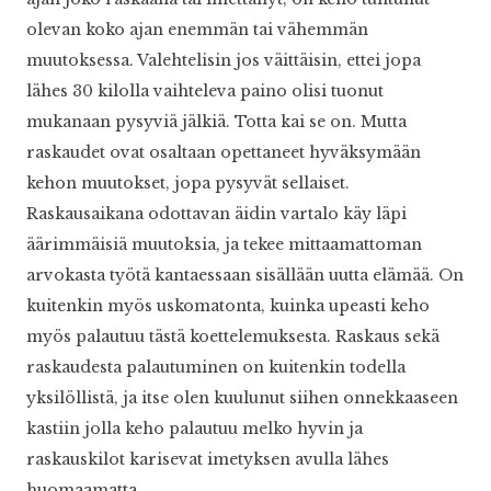
olevan koko ajan enemmän tai vähemmän
muutoksessa. Valehtelisin jos väittäisin, ettei jopa
lähes 30 kilolla vaihteleva paino olisi tuonut
mukanaan pysyviä jälkiä. Totta kai se on. Mutta
raskaudet ovat osaltaan opettaneet hyväksymään
kehon muutokset, jopa pysyvät sellaiset.
Raskausaikana odottavan äidin vartalo käy läpi
äärimmäisiä muutoksia, ja tekee mittaamattoman
arvokasta työtä kantaessaan sisällään uutta elämää. On
kuitenkin myös uskomatonta, kuinka upeasti keho
myös palautuu tästä koettelemuksesta. Raskaus sekä
raskaudesta palautuminen on kuitenkin todella
yksilöllistä, ja itse olen kuulunut siihen onnekkaaseen
kastiin jolla keho palautuu melko hyvin ja
raskauskilot karisevat imetyksen avulla lähes
huomaamatta.