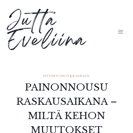
Siirry
Jutta
sisältöön
Eveliina
HYVINVOINTI
|
RASKAUS
PAINONNOUSU
RASKAUSAIKANA –
MILTÄ KEHON
MUUTOKSET