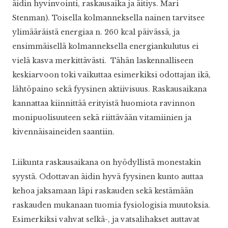
äidin hyvinvointi, raskausaika ja äitiys. Mari
Stenman). Toisella kolmanneksella nainen tarvitsee
ylimääräistä energiaa n. 260 kcal päivässä, ja
ensimmäisellä kolmanneksella energiankulutus ei
vielä kasva merkittävästi. Tähän laskennalliseen
keskiarvoon toki vaikuttaa esimerkiksi odottajan ikä,
lähtöpaino sekä fyysinen aktiivisuus. Raskausaikana
kannattaa kiinnittää erityistä huomiota ravinnon
monipuolisuuteen sekä riittävään vitamiinien ja
kivennäisaineiden saantiin.
Liikunta raskausaikana on hyödyllistä monestakin
syystä. Odottavan äidin hyvä fyysinen kunto auttaa
kehoa jaksamaan läpi raskauden sekä kestämään
raskauden mukanaan tuomia fysiologisia muutoksia.
Esimerkiksi vahvat selkä-, ja vatsalihakset auttavat