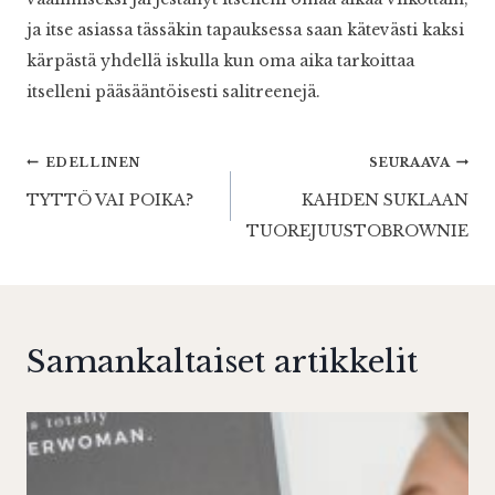
ja itse asiassa tässäkin tapauksessa saan kätevästi kaksi
kärpästä yhdellä iskulla kun oma aika tarkoittaa
itselleni pääsääntöisesti salitreenejä.
Artikkelien
EDELLINEN
SEURAAVA
TYTTÖ VAI POIKA?
KAHDEN SUKLAAN
selaus
TUOREJUUSTOBROWNIE
Samankaltaiset artikkelit