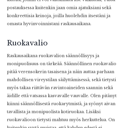
postauksessa kuitenkin jaan omia ajatuksiani sekä
konkreettisia keinoja, joilla huolehdin itsestäni ja
omasta hyvinvoinnistani raskausaikana.
Ruokavalio
Raskausaikana ruokavalion säännöllisyys ja
monipuolisuus on tärkeää. Säännöllinen ruokavalio
pitää verensokerin tasaisena ja näin auttaa parhaan
mahdollisen vireystilan säilyttämisessä, sekä tietysti
myös takaa riittävän ravintoaineiden saannin sekä
äidille että vatsassa kasvavalle vauvalle. Olen pitänyt
kiinni säännöllisestä ruokarytmistä, ja syönyt aivan
tavallista ja monipuolista kotiruokaa. Lisäksi
ruokavalioon tietysti mahtuu myös herkuttelua. On
kuitenkin syytä muistaa, että kahden edestä ei