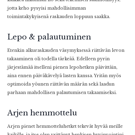
jotta keho pysyisi mahdollisimman
toimintakykyisenä raskauden loppuun saakka.
Lepo & palautuminen
Etenkin alkuraskauden väsymyksessä riittävän levon
takaaminen oli todella tärkeää. Edelleen pyrin
järjestämää itselleni pienen lepohetken päivittäin,
aina ennen päiväkävelyä lasten kanssa. Yritän myös
optimoida yöunen riittävän määrän sekä laadun
parhaan mahdollisen palautumisen takaamiseksi.
Arjen hemmottelu
Arjen pienet hemmotteluhetket tekevät hyvää meille
kaikille, ja itse olen yrittänyt henkisen hyvinvointini