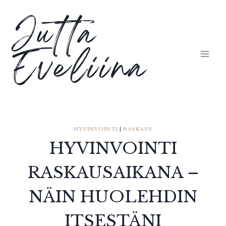
Siirry
Jutta
sisältöön
Eveliina
HYVINVOINTI
|
RASKAUS
HYVINVOINTI
RASKAUSAIKANA –
NÄIN HUOLEHDIN
ITSESTÄNI