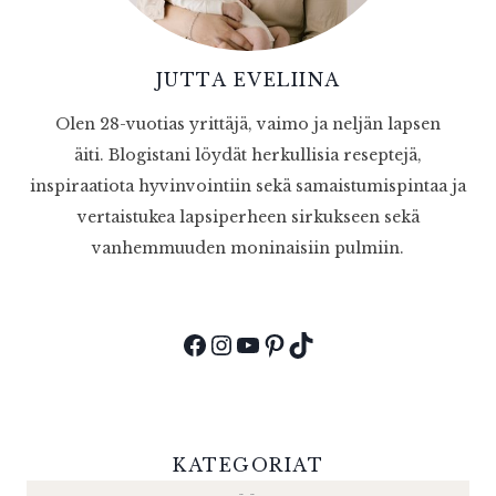
JUTTA EVELIINA
Olen 28-vuotias yrittäjä, vaimo ja neljän lapsen
äiti. Blogistani löydät herkullisia reseptejä,
inspiraatiota hyvinvointiin sekä samaistumispintaa ja
vertaistukea lapsiperheen sirkukseen sekä
vanhemmuuden moninaisiin pulmiin.
Facebook
Instagram
YouTube
Pinterest
TikTok
KATEGORIAT