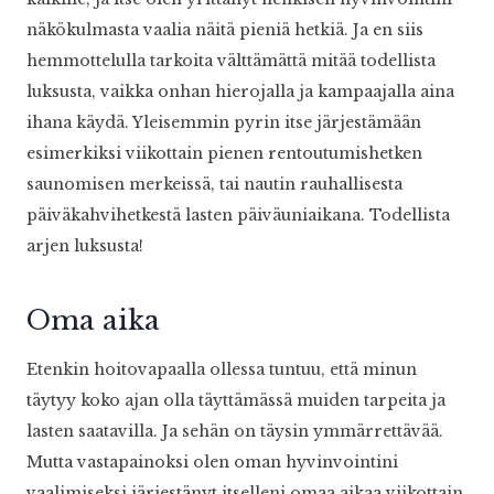
näkökulmasta vaalia näitä pieniä hetkiä. Ja en siis
hemmottelulla tarkoita välttämättä mitää todellista
luksusta, vaikka onhan hierojalla ja kampaajalla aina
ihana käydä. Yleisemmin pyrin itse järjestämään
esimerkiksi viikottain pienen rentoutumishetken
saunomisen merkeissä, tai nautin rauhallisesta
päiväkahvihetkestä lasten päiväuniaikana. Todellista
arjen luksusta!
Oma aika
Etenkin hoitovapaalla ollessa tuntuu, että minun
täytyy koko ajan olla täyttämässä muiden tarpeita ja
lasten saatavilla. Ja sehän on täysin ymmärrettävää.
Mutta vastapainoksi olen oman hyvinvointini
vaalimiseksi järjestänyt itselleni omaa aikaa viikottain,