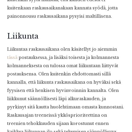
kuitenkaan raskausaikanakaan kannata syödä, jotta
painonnousu raskausaikana pysyisi maltillisena.
Liikunta
Liikuntaa raskausaikana olen käsitellyt jo aiemmin
tässä
postauksessa, ja lisäksi toisesta ja kolmannesta
kolmanneksesta on tulossa omat liikuntaan liittyvät
postauksensa. Olen kuitenkin ehdottomasti sillä
kannalla, että liikunta raskausaikana on hyväksi sekä
fyysisen että henkisen hyvinvoinnin kannalta. Olen
liikkunut säännöllisesti läpi alkuraskauden, ja
pyrkinyt sitä kautta huolehtimaan omasta kunnostani.
Raskausajan treeneissä ykkösprioriteettina on
treenien tehokkuuden sijaan korostunut ennen
kaikkea liikunnan ilo sekä tekemisen säännöllisyys,