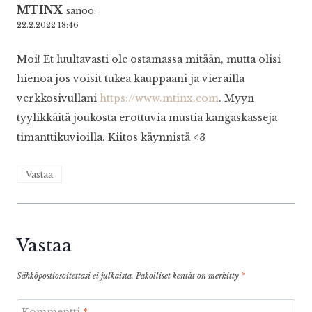
MTINX
sanoo:
22.2.2022 18:46
Moi! Et luultavasti ole ostamassa mitään, mutta olisi
hienoa jos voisit tukea kauppaani ja vierailla
verkkosivullani
https://www.mtinx.com
. Myyn
tyylikkäitä joukosta erottuvia mustia kangaskasseja
timanttikuvioilla. Kiitos käynnistä <3
Vastaa
Vastaa
Sähköpostiosoitettasi ei julkaista.
Pakolliset kentät on merkitty
*
Kommentti
*