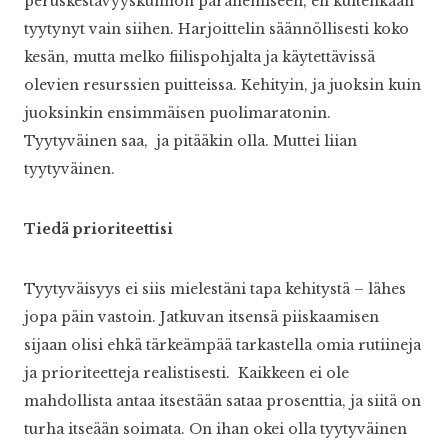
peruskestävyyskunnon paranemiseen, en kuitenkaan
tyytynyt vain siihen. Harjoittelin säännöllisesti koko
kesän, mutta melko fiilispohjalta ja käytettävissä
olevien resurssien puitteissa. Kehityin, ja juoksin kuin
juoksinkin ensimmäisen puolimaratonin.
Tyytyväinen saa, ja pitääkin olla. Muttei liian
tyytyväinen.
Tiedä prioriteettisi
Tyytyväisyys ei siis mielestäni tapa kehitystä – lähes
jopa päin vastoin. Jatkuvan itsensä piiskaamisen
sijaan olisi ehkä tärkeämpää tarkastella omia rutiineja
ja prioriteetteja realistisesti. Kaikkeen ei ole
mahdollista antaa itsestään sataa prosenttia, ja siitä on
turha itseään soimata. On ihan okei olla tyytyväinen