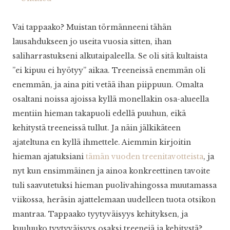
Vai tappaako? Muistan törmänneeni tähän
lausahdukseen jo useita vuosia sitten, ihan
saliharrastukseni alkutaipaleella. Se oli sitä kultaista
”ei kipuu ei hyötyy” aikaa. Treeneissä enemmän oli
enemmän, ja aina piti vetää ihan piippuun. Omalta
osaltani noissa ajoissa kyllä monellakin osa-alueella
mentiin hieman takapuoli edellä puuhun, eikä
kehitystä treeneissä tullut. Ja näin jälkikäteen
ajateltuna en kyllä ihmettele. Aiemmin kirjoitin
hieman ajatuksiani
tämän vuoden treenitavotteista
, ja
nyt kun ensimmäinen ja ainoa konkreettinen tavoite
tuli saavutetuksi hieman puolivahingossa muutamassa
viikossa, heräsin ajattelemaan uudelleen tuota otsikon
mantraa. Tappaako tyytyväisyys kehityksen, ja
kuuluuko tyytyväisyys osaksi treenejä ja kehitystä?