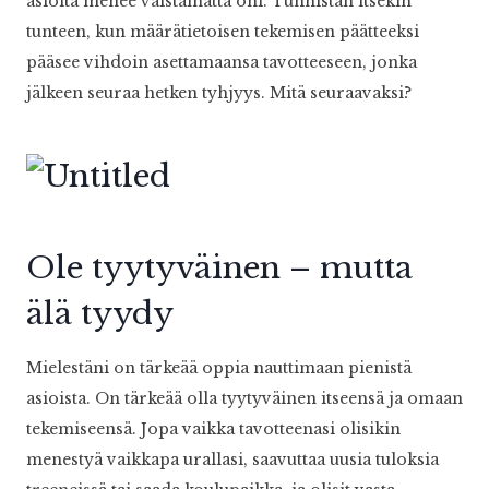
asioita menee väistämättä ohi. Tunnistan itsekin
tunteen, kun määrätietoisen tekemisen päätteeksi
pääsee vihdoin asettamaansa tavotteeseen, jonka
jälkeen seuraa hetken tyhjyys. Mitä seuraavaksi?
Ole tyytyväinen – mutta
älä tyydy
Mielestäni on tärkeää oppia nauttimaan pienistä
asioista. On tärkeää olla tyytyväinen itseensä ja omaan
tekemiseensä. Jopa vaikka tavotteenasi olisikin
menestyä vaikkapa urallasi, saavuttaa uusia tuloksia