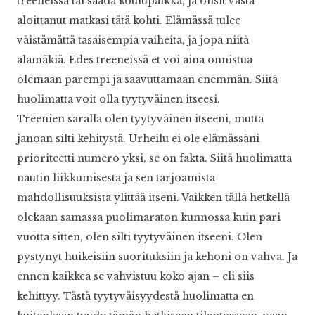
treeneissä tai saada koulupaikka, ja olisit vasta
aloittanut matkasi tätä kohti. Elämässä tulee
väistämättä tasaisempia vaiheita, ja jopa niitä
alamäkiä. Edes treeneissä et voi aina onnistua
olemaan parempi ja saavuttamaan enemmän. Siitä
huolimatta voit olla tyytyväinen itseesi.
Treenien saralla olen tyytyväinen itseeni, mutta
janoan silti kehitystä. Urheilu ei ole elämässäni
prioriteetti numero yksi, se on fakta. Siitä huolimatta
nautin liikkumisesta ja sen tarjoamista
mahdollisuuksista ylittää itseni. Vaikken tällä hetkellä
olekaan samassa puolimaraton kunnossa kuin pari
vuotta sitten, olen silti tyytyväinen itseeni. Olen
pystynyt huikeisiin suorituksiin ja kehoni on vahva. Ja
ennen kaikkea se vahvistuu koko ajan – eli siis
kehittyy. Tästä tyytyväisyydestä huolimatta en