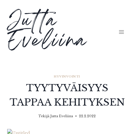
Siirry
Jutta
sisältöön
Eveliina
HYVINVOINTI
TYYTYVÄISYYS
TAPPAA KEHITYKSEN
Tekijä
Jutta Eveliina
22.2.2022