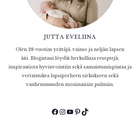
JUTTA EVELIINA
Olen 28-vuotias yrittäjä, vaimo ja neljän lapsen
äiti. Blogistani löydät herkullisia reseptejä,
inspiraatiota hyvinvointiin sekä samaistumispintaa ja
vertaistukea lapsiperheen sirkukseen sekä
vanhemmuuden moninaisiin pulmiin.
Facebook
Instagram
YouTube
Pinterest
TikTok