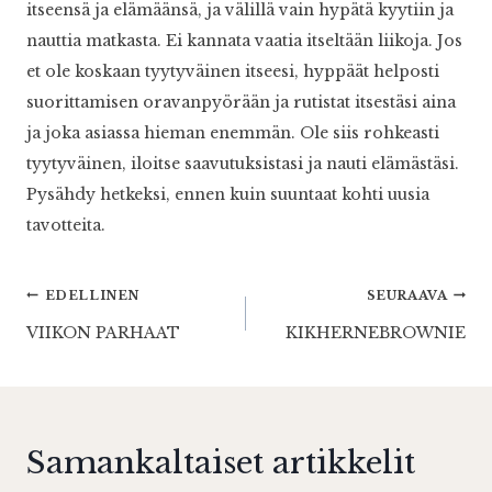
itseensä ja elämäänsä, ja välillä vain hypätä kyytiin ja
nauttia matkasta. Ei kannata vaatia itseltään liikoja. Jos
et ole koskaan tyytyväinen itseesi, hyppäät helposti
suorittamisen oravanpyörään ja rutistat itsestäsi aina
ja joka asiassa hieman enemmän. Ole siis rohkeasti
tyytyväinen, iloitse saavutuksistasi ja nauti elämästäsi.
Pysähdy hetkeksi, ennen kuin suuntaat kohti uusia
tavotteita.
Artikkelien
EDELLINEN
SEURAAVA
VIIKON PARHAAT
KIKHERNEBROWNIE
selaus
Samankaltaiset artikkelit