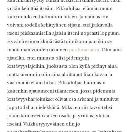
kuitenkaan tyydy tämän hetkiseen tilanteeseen, vaan
yritän kehittää itseäni. Pikkuhiljaa, elämän muun
kuormituksen huomioon ottaen. Ja näin uskon
voivani todella kehittyä sen sijaan, että jatkuvalla
itseni piiskaamisella ajaisin itseni nopeasti loppuun.
Hyvänä esimerkkinä tästä toimikoon juurikin se
muutaman vuoden takainen
puolimaraton
. Olin aina
ajatellut, ettei minusta olisi pidempiin
kestävyyslajeihin. Juoksusta olen kyllä pitänyt aina,
mutta aiemmin olin aina aloittanut liian kovaa ja
vaatinut itseltäni liikaa. Pikkuhiljaa huomasin
kuitenkin ajautuneeni tilanteesen, jossa pidemmät
kestävyysharjoitukset olivat osa arkeani ja tuntuivat
jopa todella mielekkäitä. Miksi en siis tavoittelisi
jotain konkreettista sen osalta ja yrittäisi ylittää
itseäni. Vaikka tyytyväinen olin jo