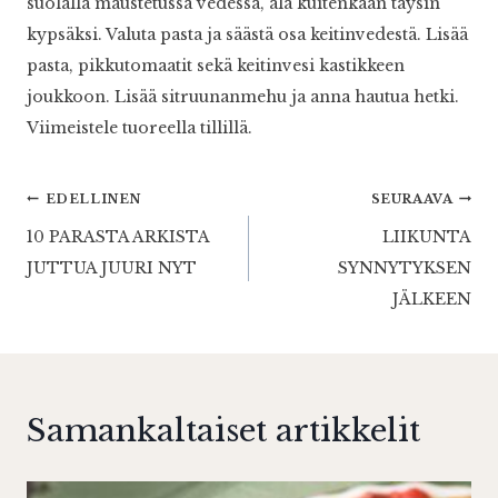
suolalla maustetussa vedessä, älä kuitenkaan täysin
kypsäksi. Valuta pasta ja säästä osa keitinvedestä. Lisää
pasta, pikkutomaatit sekä keitinvesi kastikkeen
joukkoon. Lisää sitruunanmehu ja anna hautua hetki.
Viimeistele tuoreella tillillä.
Artikkelien
EDELLINEN
SEURAAVA
10 PARASTA ARKISTA
LIIKUNTA
selaus
JUTTUA JUURI NYT
SYNNYTYKSEN
JÄLKEEN
Samankaltaiset artikkelit