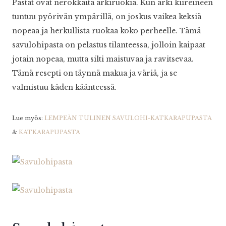
Pastat ovat nerokkaita arkiruokia. Kun arki kiireineen
tuntuu pyörivän ympärillä, on joskus vaikea keksiä
nopeaa ja herkullista ruokaa koko perheelle. Tämä
savulohipasta on pelastus tilanteessa, jolloin kaipaat
jotain nopeaa, mutta silti maistuvaa ja ravitsevaa.
Tämä resepti on täynnä makua ja väriä, ja se
valmistuu käden käänteessä.
Lue myös:
LEMPEÄN TULINEN SAVULOHI-KATKARAPUPASTA
&
KATKARAPUPASTA