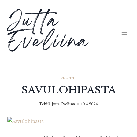
Siirry
Jutta
sisältöön
Eveliina
RESEPTI
SAVULOHIPASTA
Tekijä
Jutta Eveliina
10.4.2024