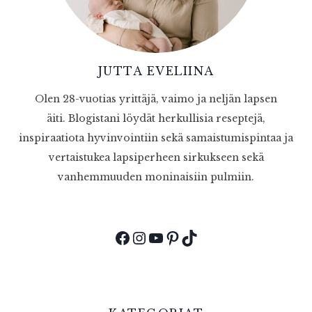
JUTTA EVELIINA
Olen 28-vuotias yrittäjä, vaimo ja neljän lapsen
äiti. Blogistani löydät herkullisia reseptejä,
inspiraatiota hyvinvointiin sekä samaistumispintaa ja
vertaistukea lapsiperheen sirkukseen sekä
vanhemmuuden moninaisiin pulmiin.
Facebook
Instagram
YouTube
Pinterest
TikTok