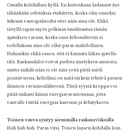
Omalla kohdallani kyllä. En kuitenkaan ladannut itse
tähänkään odotuksia etukäteen, koska olin onneksi
lukenut vauvapalstoilta ettei näin aina ole. Ehkä
tietyllä tapaa myös pelkäsin tuudittautua tämän
ajatuksen varaan, koska oma kehosuhteeni ei
todellakaan aina ole ollut paras mahdollinen.
Haluankin ehkä sanoa, että ei kannata liikaa ajatella
tätä. Raskauskilot voivat pudota imetyksen ansiosta,
mutta mikäli näin ei ole niin yritä pitää mieli
positiivisena, kehollasi on mitä tärkein tehtävä pienen
ihmisen ravinnonlähteenä. Tästä syystä kroppa voi
pitää tiukasti kiinni energiavarastoistaan, jotta
vauvalle riittää energiaa kasvuun ja kehitykseen.
Toinen vauva syntyy aiemmilla raskausviikoilla
Hah hah hah. Paras vitsi. Toisen lapsen kohdalla loin