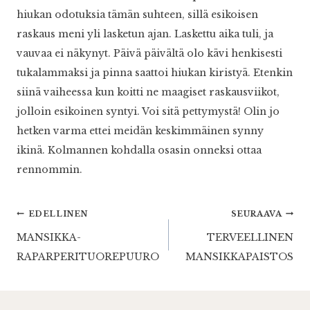
hiukan odotuksia tämän suhteen, sillä esikoisen
raskaus meni yli lasketun ajan. Laskettu aika tuli, ja
vauvaa ei näkynyt. Päivä päivältä olo kävi henkisesti
tukalammaksi ja pinna saattoi hiukan kiristyä. Etenkin
siinä vaiheessa kun koitti ne maagiset raskausviikot,
jolloin esikoinen syntyi. Voi sitä pettymystä! Olin jo
hetken varma ettei meidän keskimmäinen synny
ikinä. Kolmannen kohdalla osasin onneksi ottaa
rennommin.
Artikkelien
EDELLINEN
SEURAAVA
MANSIKKA-
TERVEELLINEN
selaus
RAPARPERITUOREPUURO
MANSIKKAPAISTOS