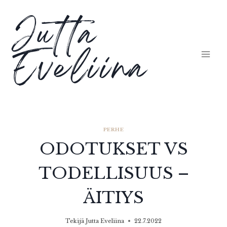
Siirry
Jutta
sisältöön
Eveliina
PERHE
ODOTUKSET VS
TODELLISUUS –
ÄITIYS
Tekijä
Jutta Eveliina
22.7.2022