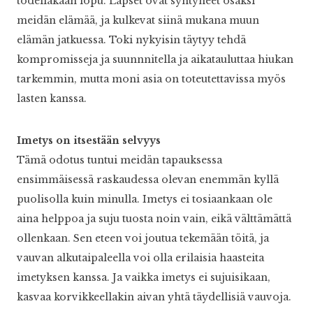
todellakaan lopu. Lapset ovat syntyneet osaksi
meidän elämää, ja kulkevat siinä mukana muun
elämän jatkuessa. Toki nykyisin täytyy tehdä
kompromisseja ja suunnnitella ja aikatauluttaa hiukan
tarkemmin, mutta moni asia on toteutettavissa myös
lasten kanssa.
Imetys on itsestään selvyys
Tämä odotus tuntui meidän tapauksessa
ensimmäisessä raskaudessa olevan enemmän kyllä
puolisolla kuin minulla. Imetys ei tosiaankaan ole
aina helppoa ja suju tuosta noin vain, eikä välttämättä
ollenkaan. Sen eteen voi joutua tekemään töitä, ja
vauvan alkutaipaleella voi olla erilaisia haasteita
imetyksen kanssa. Ja vaikka imetys ei sujuisikaan,
kasvaa korvikkeellakin aivan yhtä täydellisiä vauvoja.