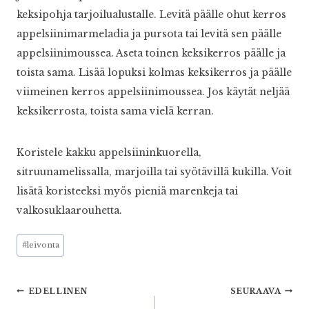
keksipohja tarjoilualustalle. Levitä päälle ohut kerros
appelsiinimarmeladia ja pursota tai levitä sen päälle
appelsiinimoussea. Aseta toinen keksikerros päälle ja
toista sama. Lisää lopuksi kolmas keksikerros ja päälle
viimeinen kerros appelsiinimoussea. Jos käytät neljää
keksikerrosta, toista sama vielä kerran.
Koristele kakku appelsiininkuorella,
sitruunamelissalla, marjoilla tai syötävillä kukilla. Voit
lisätä koristeeksi myös pieniä marenkeja tai
valkosuklaarouhetta.
Avainsanat:
#
leivonta
Artikkelien
EDELLINEN
SEURAAVA