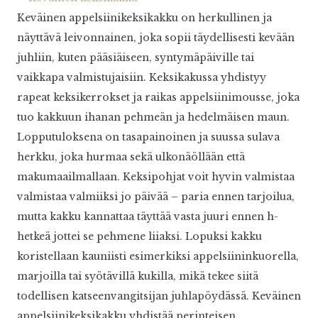
Keväinen appelsiinikeksikakku on herkullinen ja
näyttävä leivonnainen, joka sopii täydellisesti kevään
juhliin, kuten pääsiäiseen, syntymäpäiville tai
vaikkapa valmistujaisiin. Keksikakussa yhdistyy
rapeat keksikerrokset ja raikas appelsiinimousse, joka
tuo kakkuun ihanan pehmeän ja hedelmäisen maun.
Lopputuloksena on tasapainoinen ja suussa sulava
herkku, joka hurmaa sekä ulkonäöllään että
makumaailmallaan. Keksipohjat voit hyvin valmistaa
valmistaa valmiiksi jo päivää – paria ennen tarjoilua,
mutta kakku kannattaa täyttää vasta juuri ennen h-
hetkeä jottei se pehmene liiaksi. Lopuksi kakku
koristellaan kauniisti esimerkiksi appelsiininkuorella,
marjoilla tai syötävillä kukilla, mikä tekee siitä
todellisen katseenvangitsijan juhlapöydässä. Keväinen
appelsiinikeksikakku yhdistää perinteisen