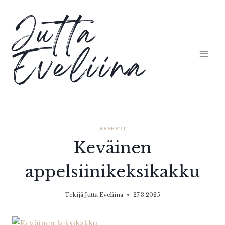
Siirry
Jutta
sisältöön
Eveliina
RESEPTI
Keväinen
appelsiinikeksikakku
Tekijä
Jutta Eveliina
27.3.2025