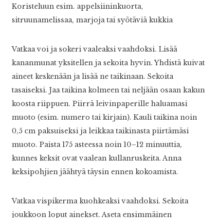
Koristeluun esim. appelsiininkuorta,
sitruunamelissaa, marjoja tai syötäviä kukkia
Vatkaa voi ja sokeri vaaleaksi vaahdoksi. Lisää
kananmunat yksitellen ja sekoita hyvin. Yhdistä kuivat
aineet keskenään ja lisää ne taikinaan. Sekoita
tasaiseksi. Jaa taikina kolmeen tai neljään osaan kakun
koosta riippuen. Piirrä leivinpaperille haluamasi
muoto (esim. numero tai kirjain). Kauli taikina noin
0,5 cm paksuiseksi ja leikkaa taikinasta piirtämäsi
muoto. Paista 175 asteessa noin 10–12 minuuttia,
kunnes keksit ovat vaalean kullanruskeita. Anna
keksipohjien jäähtyä täysin ennen kokoamista.
Vatkaa vispikerma kuohkeaksi vaahdoksi. Sekoita
joukkoon loput ainekset. Aseta ensimmäinen