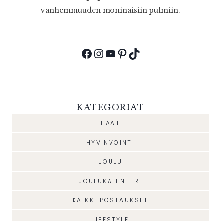
vanhemmuuden moninaisiin pulmiin.
Facebook
Instagram
YouTube
Pinterest
TikTok
KATEGORIAT
HÄÄT
HYVINVOINTI
JOULU
JOULUKALENTERI
KAIKKI POSTAUKSET
LIFESTYLE