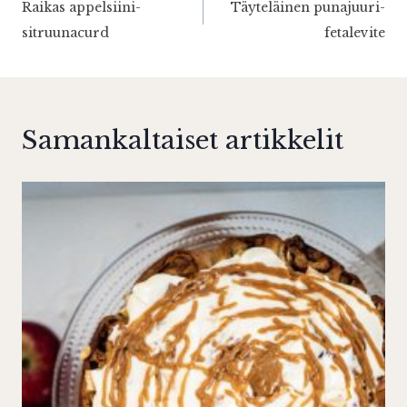
Raikas appelsiini-
Täyteläinen punajuuri-
selaus
sitruunacurd
fetalevite
Samankaltaiset artikkelit