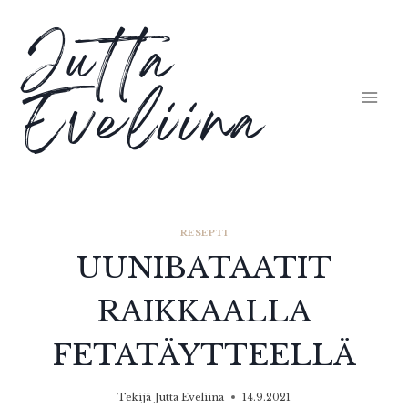
Siirry
Jutta
sisältöön
Eveliina
RESEPTI
UUNIBATAATIT
RAIKKAALLA
FETATÄYTTEELLÄ
Tekijä
Jutta Eveliina
14.9.2021