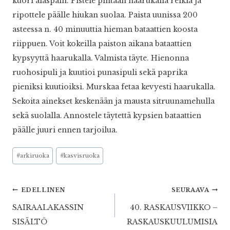
kuori alaspäin. Pistele pintaan haarukalla reikiä ja
ripottele päälle hiukan suolaa. Paista uunissa 200
asteessa n. 40 minuuttia hieman bataattien koosta
riippuen. Voit kokeilla paiston aikana bataattien
kypsyyttä haarukalla. Valmista täyte. Hienonna
ruohosipuli ja kuutioi punasipuli sekä paprika
pieniksi kuutioiksi. Murskaa fetaa kevyesti haarukalla.
Sekoita ainekset keskenään ja mausta sitruunamehulla
sekä suolalla. Annostele täytettä kypsien bataattien
päälle juuri ennen tarjoilua.
Avainsanat:
#
arkiruoka
#
kasvisruoka
Artikkelien
EDELLINEN
SEURAAVA
SAIRAALAKASSIN
40. RASKAUSVIIKKO –
selaus
SISÄLTÖ
RASKAUSKUULUMISIA