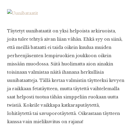
Täytetyt uunibataatit on yksi helpoista arkiruoista,
joita tulee tehtyä aivan liian vähän. Ehkä syy on siinä,
että meillä bataatti ei taida oikein kuulua muiden
perheenjäsenten lempiruokien joukkoon oikein
missään muodossa. Siitä huolimatta aion ainakin
toisinaan valmistaa näitä ihanana herkullisia
uunibataatteja. Tällä kertaa valmistin täytteeksi kevyen
ja raikkaan fetatäytteen, mutta täytettä vaihtelemalla
saat helposti tuotua tähän simppeliin ruokaan uutta
twistiä. Kokeile vaikkapa katkaraputäytettä,
lohitäytettä tai savuporotäytettä. Oikeastaan täytteen
kanssa vain mielikuvitus on rajana!