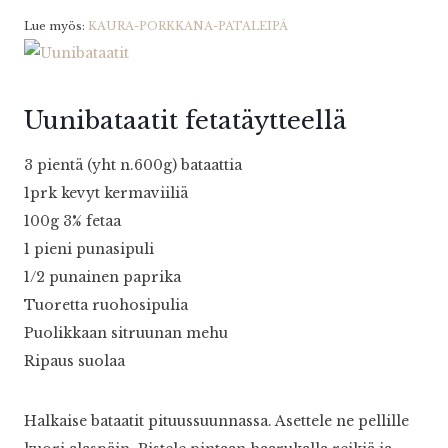
Lue myös:
KAURA-PORKKANA-PATALEIPÄ
Uunibataatit fetatäytteellä
3 pientä (yht n.600g) bataattia
1prk kevyt kermaviiliä
100g 3% fetaa
1 pieni punasipuli
1/2 punainen paprika
Tuoretta ruohosipulia
Puolikkaan sitruunan mehu
Ripaus suolaa
Halkaise bataatit pituussuunnassa. Asettele ne pellille