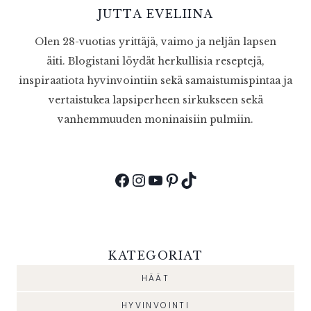
JUTTA EVELIINA
Olen 28-vuotias yrittäjä, vaimo ja neljän lapsen
äiti. Blogistani löydät herkullisia reseptejä,
inspiraatiota hyvinvointiin sekä samaistumispintaa ja
vertaistukea lapsiperheen sirkukseen sekä
vanhemmuuden moninaisiin pulmiin.
Facebook
Instagram
YouTube
Pinterest
TikTok
KATEGORIAT
HÄÄT
HYVINVOINTI