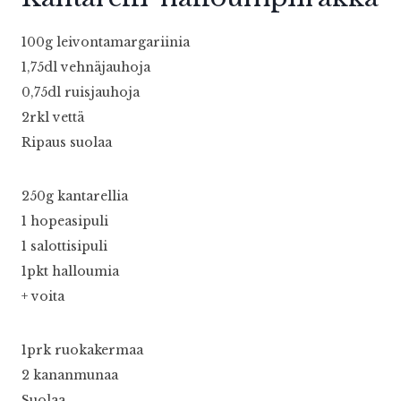
100g leivontamargariinia
1,75dl vehnäjauhoja
0,75dl ruisjauhoja
2rkl vettä
Ripaus suolaa
250g kantarellia
1 hopeasipuli
1 salottisipuli
1pkt halloumia
+ voita
1prk ruokakermaa
2 kananmunaa
Suolaa