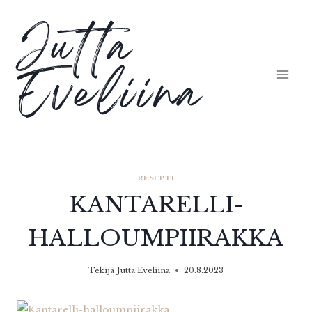
Siirry
Jutta
sisältöön
Eveliina
RESEPTI
KANTARELLI-
HALLOUMPIIRAKKA
Tekijä
Jutta Eveliina
20.8.2023