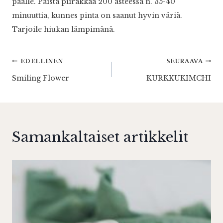
päälle. Paista piirakkaa 200 asteessa n. 35-40
minuuttia, kunnes pinta on saanut hyvin väriä.
Tarjoile hiukan lämpimänä.
Artikkelien
EDELLINEN
SEURAAVA
Smiling Flower
KURKKUKIMCHI
selaus
Samankaltaiset artikkelit