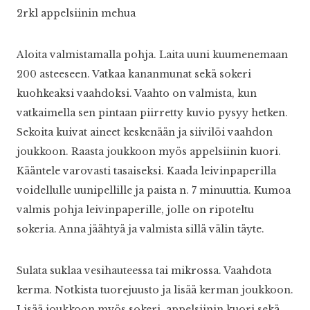
2rkl appelsiinin mehua
Aloita valmistamalla pohja. Laita uuni kuumenemaan
200 asteeseen. Vatkaa kananmunat sekä sokeri
kuohkeaksi vaahdoksi. Vaahto on valmista, kun
vatkaimella sen pintaan piirretty kuvio pysyy hetken.
Sekoita kuivat aineet keskenään ja siivilöi vaahdon
joukkoon. Raasta joukkoon myös appelsiinin kuori.
Kääntele varovasti tasaiseksi. Kaada leivinpaperilla
voidellulle uunipellille ja paista n. 7 minuuttia. Kumoa
valmis pohja leivinpaperille, jolle on ripoteltu
sokeria. Anna jäähtyä ja valmista sillä välin täyte.
Sulata suklaa vesihauteessa tai mikrossa. Vaahdota
kerma. Notkista tuorejuusto ja lisää kerman joukkoon.
Lisää joukkoon myös sokeri, appelsiinin kuori sekä