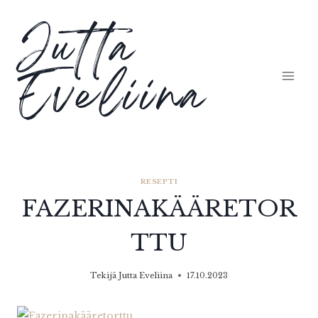
Siirry
Jutta
sisältöön
Eveliina
RESEPTI
FAZERINAKÄÄRETOR
TTU
Tekijä
Jutta Eveliina
17.10.2023