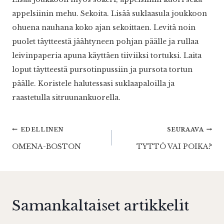
appelsiinin mehu. Sekoita. Lisää suklaasula joukkoon
ohuena nauhana koko ajan sekoittaen. Levitä noin
puolet täytteestä jäähtyneen pohjan päälle ja rullaa
leivinpaperia apuna käyttäen tiiviiksi tortuksi. Laita
loput täytteestä pursotinpussiin ja pursota tortun
päälle. Koristele halutessasi suklaapaloilla ja
raastetulla sitruunankuorella.
Artikkelien
EDELLINEN
SEURAAVA
OMENA-BOSTON
TYTTÖ VAI POIKA?
selaus
Samankaltaiset artikkelit