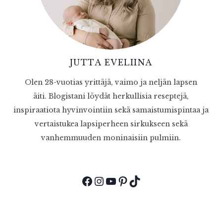
JUTTA EVELIINA
Olen 28-vuotias yrittäjä, vaimo ja neljän lapsen
äiti. Blogistani löydät herkullisia reseptejä,
inspiraatiota hyvinvointiin sekä samaistumispintaa ja
vertaistukea lapsiperheen sirkukseen sekä
vanhemmuuden moninaisiin pulmiin.
Facebook
Instagram
YouTube
Pinterest
TikTok