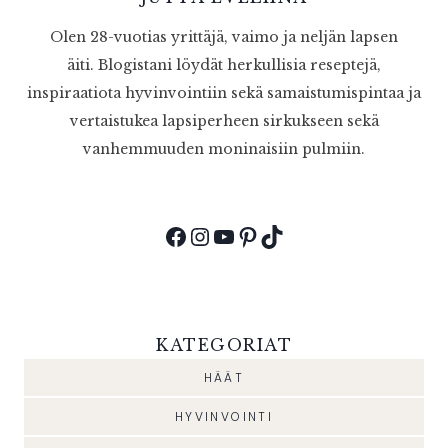
Olen 28-vuotias yrittäjä, vaimo ja neljän lapsen
äiti. Blogistani löydät herkullisia reseptejä,
inspiraatiota hyvinvointiin sekä samaistumispintaa ja
vertaistukea lapsiperheen sirkukseen sekä
vanhemmuuden moninaisiin pulmiin.
Facebook
Instagram
YouTube
Pinterest
TikTok
KATEGORIAT
HÄÄT
HYVINVOINTI