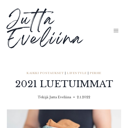
Siirry
Jutta
sisältöön
Eveliina
KAIKKI POSTAUKSET
|
LIFESTYLE
|
PERHE
2021 LUETUIMMAT
Tekijä
Jutta Eveliina
2.1.2022