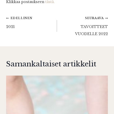
Klikkaa postaukseen
tästä.
Artikkelien
EDELLINEN
SEURAAVA
2021
TAVOITTEET
selaus
VUODELLE 2022
Samankaltaiset artikkelit