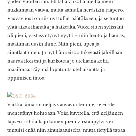
yhden vuoden iän. Eli tällä viikolla meillä meni
nukkumaan vauva, mutta aamulla heräsikin taapero.
Vauvavuosi on siis nyt tullut päätökseen, ja se tuntuu
yhtä aikaa ihanalta ja haikealta. Vuosi sitten sylissäni
oli pieni, vastasyntynyt nyytti – niin hento ja hauras,
maailman uusin ihme. Niin pieni, upea ja
ainutlaatuinen. Ja nyt hän seisoo tukevasti jaloillaan,
nauraa iloisesti ja kurkottaa jo uteliaana kohti
maailmaa. Täynnä loputonta uteliaisuutta ja
oppimisen intoa.
Vaikka tämä on neljäs vauvavuotemme, se ei ole
menettänyt hohtoaan. Voisi kuvitella, että neljännen
lapsen kohdalla jokainen pieni virstanpylväs ei
tuntuisi enää niin ainutlaatuiselta, mutta tietyllä tapaa