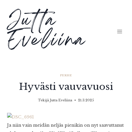
Siirry
Jutta
sisältöön
Eveliina
PERHE
Hyvästi vauvavuosi
Tekijä
Jutta Eveliina
21.3.2025
Ja niin vain meidän neljäs pienikin on nyt saavuttanut