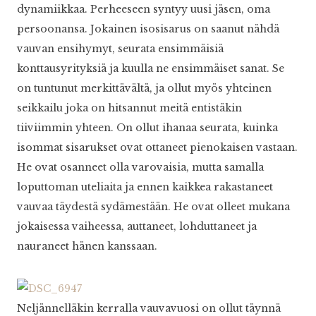
dynamiikkaa. Perheeseen syntyy uusi jäsen, oma
persoonansa. Jokainen isosisarus on saanut nähdä
vauvan ensihymyt, seurata ensimmäisiä
konttausyrityksiä ja kuulla ne ensimmäiset sanat. Se
on tuntunut merkittävältä, ja ollut myös yhteinen
seikkailu joka on hitsannut meitä entistäkin
tiiviimmin yhteen. On ollut ihanaa seurata, kuinka
isommat sisarukset ovat ottaneet pienokaisen vastaan.
He ovat osanneet olla varovaisia, mutta samalla
loputtoman uteliaita ja ennen kaikkea rakastaneet
vauvaa täydestä sydämestään. He ovat olleet mukana
jokaisessa vaiheessa, auttaneet, lohduttaneet ja
nauraneet hänen kanssaan.
Neljännelläkin kerralla vauvavuosi on ollut täynnä