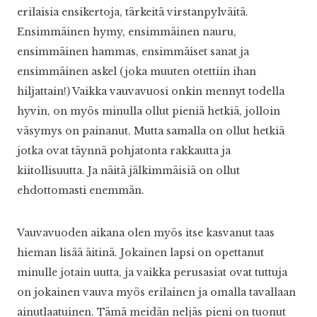
erilaisia ensikertoja, tärkeitä virstanpylväitä.
Ensimmäinen hymy, ensimmäinen nauru,
ensimmäinen hammas, ensimmäiset sanat ja
ensimmäinen askel (joka muuten otettiin ihan
hiljattain!) Vaikka vauvavuosi onkin mennyt todella
hyvin, on myös minulla ollut pieniä hetkiä, jolloin
väsymys on painanut. Mutta samalla on ollut hetkiä
jotka ovat täynnä pohjatonta rakkautta ja
kiitollisuutta. Ja näitä jälkimmäisiä on ollut
ehdottomasti enemmän.
Vauvavuoden aikana olen myös itse kasvanut taas
hieman lisää äitinä. Jokainen lapsi on opettanut
minulle jotain uutta, ja vaikka perusasiat ovat tuttuja
on jokainen vauva myös erilainen ja omalla tavallaan
ainutlaatuinen. Tämä meidän neljäs pieni on tuonut