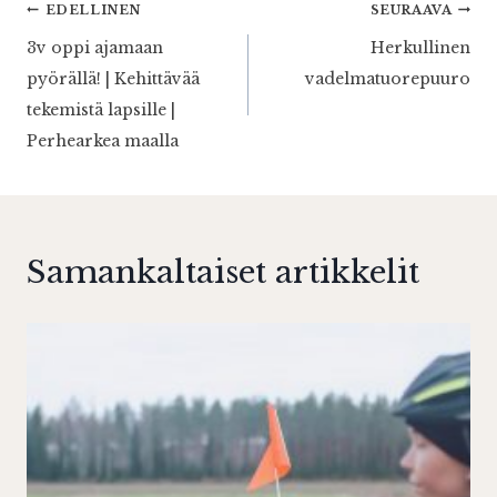
Artikkelien
EDELLINEN
SEURAAVA
3v oppi ajamaan
Herkullinen
selaus
pyörällä! | Kehittävää
vadelmatuorepuuro
tekemistä lapsille |
Perhearkea maalla
Samankaltaiset artikkelit