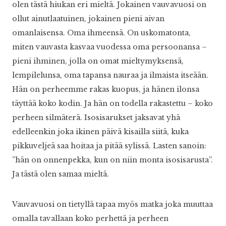
olen tästä hiukan eri mieltä. Jokainen vauvavuosi on
ollut ainutlaatuinen, jokainen pieni aivan
omanlaisensa. Oma ihmeensä. On uskomatonta,
miten vauvasta kasvaa vuodessa oma persoonansa –
pieni ihminen, jolla on omat mieltymyksensä,
lempilelunsa, oma tapansa nauraa ja ilmaista itseään.
Hän on perheemme rakas kuopus, ja hänen ilonsa
täyttää koko kodin. Ja hän on todella rakastettu – koko
perheen silmäterä. Isosisarukset jaksavat yhä
edelleenkin joka ikinen päivä kisailla siitä, kuka
pikkuveljeä saa hoitaa ja pitää sylissä. Lasten sanoin:
”hän on onnenpekka, kun on niin monta isosisarusta”.
Ja tästä olen samaa mieltä.
Vauvavuosi on tietyllä tapaa myös matka joka muuttaa
omalla tavallaan koko perhettä ja perheen