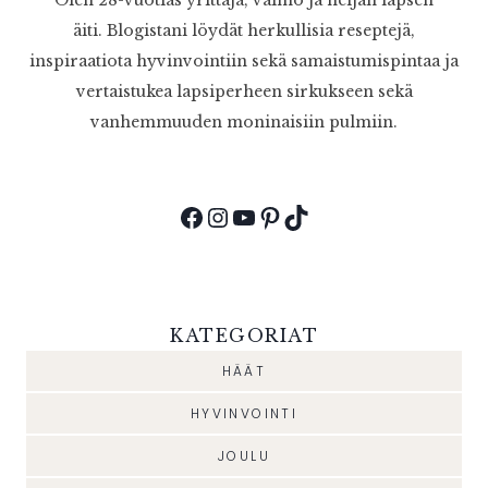
Olen 28-vuotias yrittäjä, vaimo ja neljän lapsen
äiti. Blogistani löydät herkullisia reseptejä,
inspiraatiota hyvinvointiin sekä samaistumispintaa ja
vertaistukea lapsiperheen sirkukseen sekä
vanhemmuuden moninaisiin pulmiin.
Facebook
Instagram
YouTube
Pinterest
TikTok
KATEGORIAT
HÄÄT
HYVINVOINTI
JOULU