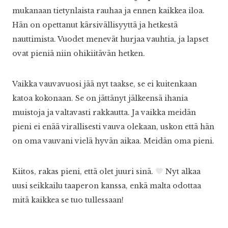
mukanaan tietynlaista rauhaa ja ennen kaikkea iloa.
Hän on opettanut kärsivällisyyttä ja hetkestä
nauttimista. Vuodet menevät hurjaa vauhtia, ja lapset
ovat pieniä niin ohikiitävän hetken.
Vaikka vauvavuosi jää nyt taakse, se ei kuitenkaan
katoa kokonaan. Se on jättänyt jälkeensä ihania
muistoja ja valtavasti rakkautta. Ja vaikka meidän
pieni ei enää virallisesti vauva olekaan, uskon että hän
on oma vauvani vielä hyvän aikaa. Meidän oma pieni.
Kiitos, rakas pieni, että olet juuri sinä.
Nyt alkaa
uusi seikkailu taaperon kanssa, enkä malta odottaa
mitä kaikkea se tuo tullessaan!