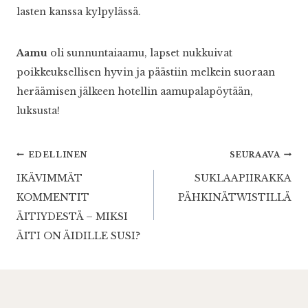
lasten kanssa kylpylässä.
Aamu
oli sunnuntaiaamu, lapset nukkuivat
poikkeuksellisen hyvin ja päästiin melkein suoraan
heräämisen jälkeen hotellin aamupalapöytään,
luksusta!
Artikkelien
EDELLINEN
SEURAAVA
IKÄVIMMÄT
SUKLAAPIIRAKKA
selaus
KOMMENTIT
PÄHKINÄTWISTILLÄ
ÄITIYDESTÄ – MIKSI
ÄITI ON ÄIDILLE SUSI?