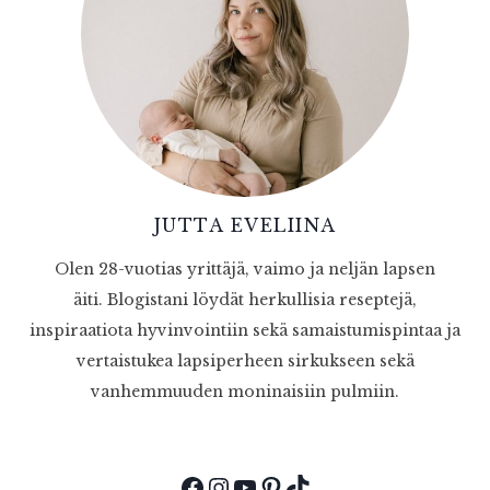
JUTTA EVELIINA
Olen 28-vuotias yrittäjä, vaimo ja neljän lapsen
äiti. Blogistani löydät herkullisia reseptejä,
inspiraatiota hyvinvointiin sekä samaistumispintaa ja
vertaistukea lapsiperheen sirkukseen sekä
vanhemmuuden moninaisiin pulmiin.
Facebook
Instagram
YouTube
Pinterest
TikTok