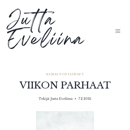
Siirry
Jutta
sisältöön
Eveliina
KAIKKI POSTAUKSET
VIIKON PARHAAT
Tekijä
Jutta Eveliina
7.2.2021