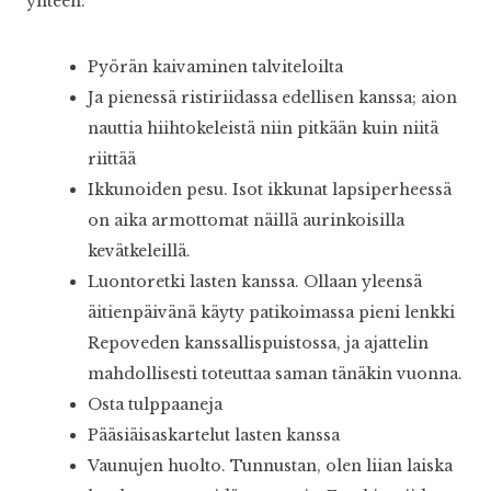
yhteen.
Pyörän kaivaminen talviteloilta
Ja pienessä ristiriidassa edellisen kanssa; aion
nauttia hiihtokeleistä niin pitkään kuin niitä
riittää
Ikkunoiden pesu. Isot ikkunat lapsiperheessä
on aika armottomat näillä aurinkoisilla
kevätkeleillä.
Luontoretki lasten kanssa. Ollaan yleensä
äitienpäivänä käyty patikoimassa pieni lenkki
Repoveden kanssallispuistossa, ja ajattelin
mahdollisesti toteuttaa saman tänäkin vuonna.
Osta tulppaaneja
Pääsiäisaskartelut lasten kanssa
Vaunujen huolto. Tunnustan, olen liian laiska