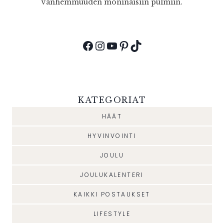
vanhemmuuden moninaisiin pulmiin.
Facebook
Instagram
YouTube
Pinterest
TikTok
KATEGORIAT
HÄÄT
HYVINVOINTI
JOULU
JOULUKALENTERI
KAIKKI POSTAUKSET
LIFESTYLE