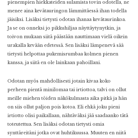
pienempien hiekkateiden sulamista tovin odotella, ne
menee aina kevätauringon lämmittäessä ihan todella
jäisiksi. Lisäksi tietysti odotan ihanaa kevätaurinkoa.
Ja se on onneksi jo pikkuhiljaa näyttäytynytkin, ja
toivon mukaan siitä päästään nauttimaan vielä oikein
urakalla kevään edetessä. Sen lisäksi lämpenevä sää
tietysti helpottaa pukemisrumbaa kolmen pienen
kanssa, ja siitä en ole lainkaan pahoillani.
Odotan myös mahdollisesti jotain kivaa koko
perheen pientä minilomaa tai irtiottoa, talvi on ollut
meille miehen töiden näkökulmasta aika pitkä ja hän
on siis ollut paljon pois kotoa. Eli ehkä joku pieni
irtiotto olisi paikallaan, nähtäväksi jää saadaanko tätä
toteutettua. Sen lisäksi odotan tietysti omia
synttäreitäni jotka ovat huhtikuussa. Muuten en niitä