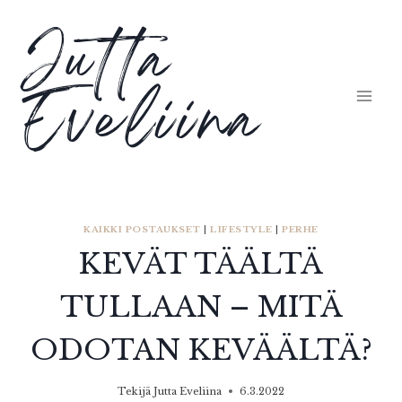
Siirry
Jutta
sisältöön
Eveliina
KAIKKI POSTAUKSET
|
LIFESTYLE
|
PERHE
KEVÄT TÄÄLTÄ
TULLAAN – MITÄ
ODOTAN KEVÄÄLTÄ?
Tekijä
Jutta Eveliina
6.3.2022