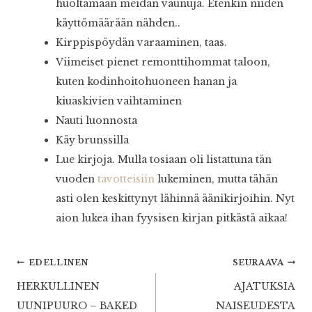
huoltamaan meidän vaunuja. Etenkin niiden
käyttömäärään nähden..
Kirppispöydän varaaminen, taas.
Viimeiset pienet remonttihommat taloon,
kuten kodinhoitohuoneen hanan ja
kiuaskivien vaihtaminen
Nauti luonnosta
Käy brunssilla
Lue kirjoja. Mulla tosiaan oli listattuna tän
vuoden
tavotteisiin
lukeminen, mutta tähän
asti olen keskittynyt lähinnä äänikirjoihin. Nyt
aion lukea ihan fyysisen kirjan pitkästä aikaa!
Artikkelien
EDELLINEN
SEURAAVA
HERKULLINEN
AJATUKSIA
selaus
UUNIPUURO – BAKED
NAISEUDESTA