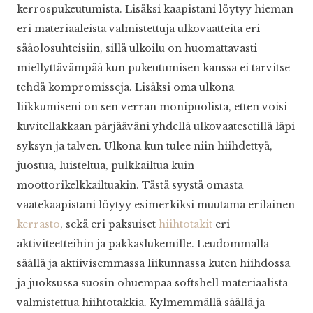
kerrospukeutumista. Lisäksi kaapistani löytyy hieman
eri materiaaleista valmistettuja ulkovaatteita eri
sääolosuhteisiin, sillä ulkoilu on huomattavasti
miellyttävämpää kun pukeutumisen kanssa ei tarvitse
tehdä kompromisseja. Lisäksi oma ulkona
liikkumiseni on sen verran monipuolista, etten voisi
kuvitellakkaan pärjääväni yhdellä ulkovaatesetillä läpi
syksyn ja talven. Ulkona kun tulee niin hiihdettyä,
juostua, luisteltua, pulkkailtua kuin
moottorikelkkailtuakin. Tästä syystä omasta
vaatekaapistani löytyy esimerkiksi muutama erilainen
kerrasto
, sekä eri paksuiset
hiihtotakit
eri
aktiviteetteihin ja pakkaslukemille. Leudommalla
säällä ja aktiivisemmassa liikunnassa kuten hiihdossa
ja juoksussa suosin ohuempaa softshell materiaalista
valmistettua hiihtotakkia. Kylmemmällä säällä ja