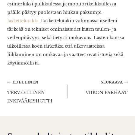
esimerkiksi pulkkailessa ja moottorikelkkaillessa
päälle päätyy puolestaan hiukan paksumpi
laskettelutakki
. Laskettelutakin valinnassa itselleni
tärkeää on tekniset ominaisuudet kuten tuulen- ja
vedenpitävyys, sekä tietysti mukavuus. Lasten kanssa
ulkoillessa koen tärkeäksi että ulkovaatteissa
liikkuminen on mukavaa ja vaatteet ovat istuvia sekä
käytännöllisiä.
Artikkelien
EDELLINEN
SEURAAVA
TERVEELLINEN
VIIKON PARHAAT
selaus
INKIVÄÄRISHOTTI