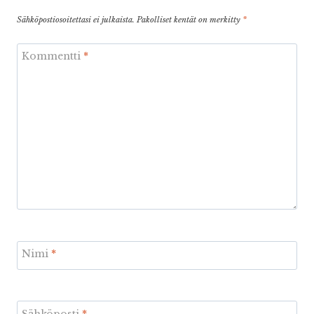
Sähköpostiosoitettasi ei julkaista.
Pakolliset kentät on merkitty
*
Kommentti
*
Nimi
*
Sähköposti
*