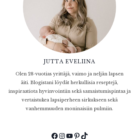
JUTTA EVELIINA
Olen 28-vuotias yrittäjä, vaimo ja neljän lapsen
äiti. Blogistani löydät herkullisia reseptejä,
inspiraatiota hyvinvointiin sekä samaistumispintaa ja
vertaistukea lapsiperheen sirkukseen sekä
vanhemmuuden moninaisiin pulmiin.
Facebook
Instagram
YouTube
Pinterest
TikTok