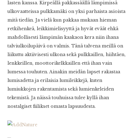
lasten kanssa. Kirpeällä pakkassäällä lämpimissä
ulkovaatteissa pulkkamäki on yksi parhaista asioista
mitä tiedän. Ja vielä kun pakkaa mukaan hieman
retkihenkeä, leikkimielisyyttä ja hyvät eväät ehkä
mahdollisesti lämpimän kaakaon kera niin ihana
talviulkoilupäivä on valmis. Tänä talvena meillä on
liikuttu aktiivisesti ulkona sekä pulkkaillen, hiihtäen,
lenkkeillen, moottorikelkkaillen että ihan vain
lumessa touhuten. Ainakin meidän lapset rakastaa
lumisadetta ja erilaisia lumileikkejä, kuten
lumiukkojen rakentamista sekä lumienkeleiden
tekemistä. Ja näissä touhuissa tulee kyllä ihan
nostalgiset fiilikset omasta lapsuudesta.