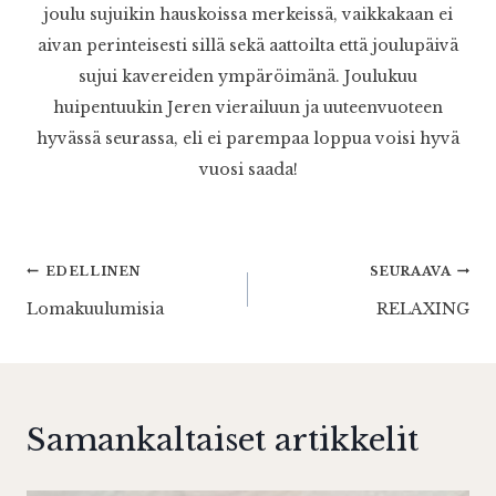
joulu sujuikin hauskoissa merkeissä, vaikkakaan ei
aivan perinteisesti sillä sekä aattoilta että joulupäivä
sujui kavereiden ympäröimänä. Joulukuu
huipentuukin Jeren vierailuun ja uuteenvuoteen
hyvässä seurassa, eli ei parempaa loppua voisi hyvä
vuosi saada!
Artikkelien
EDELLINEN
SEURAAVA
Lomakuulumisia
RELAXING
selaus
Samankaltaiset artikkelit