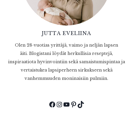
JUTTA EVELIINA
Olen 28-vuotias yrittäjä, vaimo ja neljän lapsen
äiti. Blogistani löydät herkullisia reseptejä,
inspiraatiota hyvinvointiin sekä samaistumispintaa ja
vertaistukea lapsiperheen sirkukseen sekä
vanhemmuuden moninaisiin pulmiin.
Facebook
Instagram
YouTube
Pinterest
TikTok