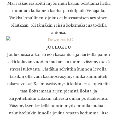
Marraskuussa koitti myös mun kauan odottama hetki;
nimittäin kultainen kauha-parikilpailu Venäjällä.
Vaikka lopullinen sijoitus ei hurraamisen arvoinen
ollutkaan, oli tämäkin reissu kokemuksena todella
antoisa.
JOULUKUU
Joulukuussa alkoi stressi kasaantua, ja harteilla painoi
sekä kuluvan vuoden mukanaan tuoma väsymys sekä
stressi tulevasta. Tästäkin selvittiin kunnon levolla,
taisikin olla vain kaamosväsymys mikä kummitteli
takaraivossa! Kaamosväsymystä kukistaessa opettelin
taas iloitsemaan arjen pienistä iloista, ja
kirjoittelinkin siitäkin aiheesta oman postauksensa.
Väsymyksen keskellä odotin myös innolla joulua ja
valmistelinkin innolla joulua omaan kotiimme. Itse