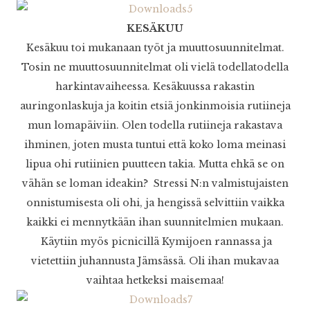
KESÄKUU
Kesäkuu toi mukanaan työt ja muuttosuunnitelmat.
Tosin ne muuttosuunnitelmat oli vielä todellatodella
harkintavaiheessa. Kesäkuussa rakastin
auringonlaskuja ja koitin etsiä jonkinmoisia rutiineja
mun lomapäiviin. Olen todella rutiineja rakastava
ihminen, joten musta tuntui että koko loma meinasi
lipua ohi rutiinien puutteen takia. Mutta ehkä se on
vähän se loman ideakin? Stressi N:n valmistujaisten
onnistumisesta oli ohi, ja hengissä selvittiin vaikka
kaikki ei mennytkään ihan suunnitelmien mukaan.
Käytiin myös picnicillä Kymijoen rannassa ja
vietettiin juhannusta Jämsässä. Oli ihan mukavaa
vaihtaa hetkeksi maisemaa!