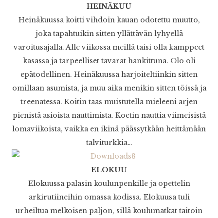
HEINÄKUU
Heinäkuussa koitti vihdoin kauan odotettu muutto,
joka tapahtuikin sitten yllättävän lyhyellä
varoitusajalla. Alle viikossa meillä taisi olla kamppeet
kasassa ja tarpeelliset tavarat hankittuna. Olo oli
epätodellinen. Heinäkuussa harjoiteltiinkin sitten
omillaan asumista, ja muu aika menikin sitten töissä ja
treenatessa. Koitin taas muistutella mieleeni arjen
pienistä asioista nauttimista. Koetin nauttia viimeisistä
lomaviikoista, vaikka en ikinä päässytkään heittämään
talviturkkia…
ELOKUU
Elokuussa palasin koulunpenkille ja opettelin
arkirutiineihin omassa kodissa. Elokuusa tuli
urheiltua melkoisen paljon, sillä koulumatkat taitoin