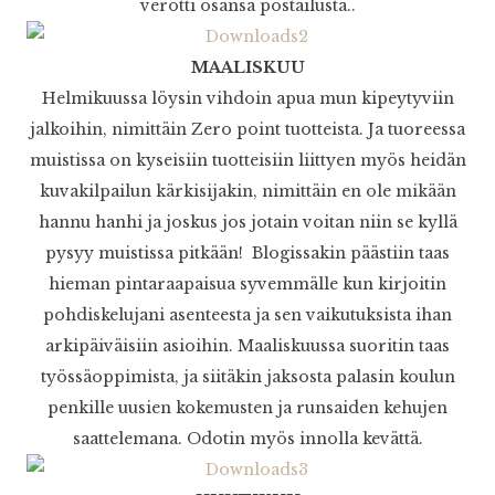
verotti osansa postailusta..
MAALISKUU
Helmikuussa löysin vihdoin apua mun kipeytyviin
jalkoihin, nimittäin Zero point tuotteista. Ja tuoreessa
muistissa on kyseisiin tuotteisiin liittyen myös heidän
kuvakilpailun kärkisijakin, nimittäin en ole mikään
hannu hanhi ja joskus jos jotain voitan niin se kyllä
pysyy muistissa pitkään! Blogissakin päästiin taas
hieman pintaraapaisua syvemmälle kun kirjoitin
pohdiskelujani asenteesta ja sen vaikutuksista ihan
arkipäiväisiin asioihin. Maaliskuussa suoritin taas
työssäoppimista, ja siitäkin jaksosta palasin koulun
penkille uusien kokemusten ja runsaiden kehujen
saattelemana. Odotin myös innolla kevättä.