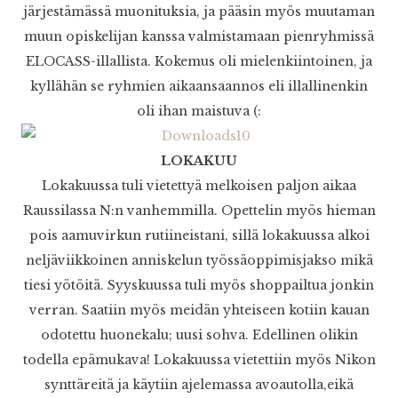
järjestämässä muonituksia, ja pääsin myös muutaman
muun opiskelijan kanssa valmistamaan pienryhmissä
ELOCASS-illallista. Kokemus oli mielenkiintoinen, ja
kyllähän se ryhmien aikaansaannos eli illallinenkin
oli ihan maistuva (:
LOKAKUU
Lokakuussa tuli vietettyä melkoisen paljon aikaa
Raussilassa N:n vanhemmilla. Opettelin myös hieman
pois aamuvirkun rutiineistani, sillä lokakuussa alkoi
neljäviikkoinen anniskelun työssäoppimisjakso mikä
tiesi yötöitä. Syyskuussa tuli myös shoppailtua jonkin
verran. Saatiin myös meidän yhteiseen kotiin kauan
odotettu huonekalu; uusi sohva. Edellinen olikin
todella epämukava! Lokakuussa vietettiin myös Nikon
synttäreitä ja käytiin ajelemassa avoautolla,eikä