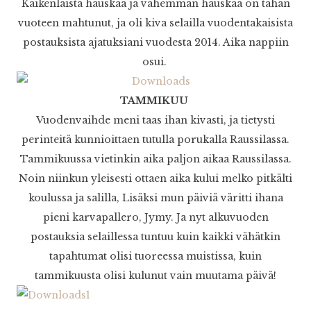
Kaikenlaista hauskaa ja vähemmän hauskaa on tähän
vuoteen mahtunut, ja oli kiva selailla vuodentakaisista
postauksista ajatuksiani vuodesta 2014. Aika nappiin
osui.
TAMMIKUU
Vuodenvaihde meni taas ihan kivasti, ja tietysti
perinteitä kunnioittaen tutulla porukalla Raussilassa.
Tammikuussa vietinkin aika paljon aikaa Raussilassa.
Noin niinkun yleisesti ottaen aika kului melko pitkälti
koulussa ja salilla, Lisäksi mun päiviä väritti ihana
pieni karvapallero, Jymy. Ja nyt alkuvuoden
postauksia selaillessa tuntuu kuin kaikki vähätkin
tapahtumat olisi tuoreessa muistissa, kuin
tammikuusta olisi kulunut vain muutama päivä!