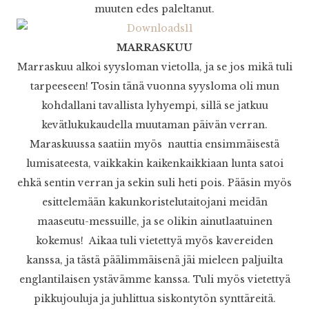
muuten edes paleltanut.
MARRASKUU
Marraskuu alkoi syysloman vietolla, ja se jos mikä tuli
tarpeeseen! Tosin tänä vuonna syysloma oli mun
kohdallani tavallista lyhyempi, sillä se jatkuu
kevätlukukaudella muutaman päivän verran.
Maraskuussa saatiin myös nauttia ensimmäisestä
lumisateesta, vaikkakin kaikenkaikkiaan lunta satoi
ehkä sentin verran ja sekin suli heti pois. Pääsin myös
esittelemään kakunkoristelutaitojani meidän
maaseutu-messuille, ja se olikin ainutlaatuinen
kokemus! Aikaa tuli vietettyä myös kavereiden
kanssa, ja tästä päälimmäisenä jäi mieleen paljuilta
englantilaisen ystävämme kanssa. Tuli myös vietettyä
pikkujouluja ja juhlittua siskontytön synttäreitä.