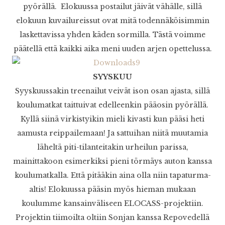
pyörällä. Elokuussa postailut jäivät vähälle, sillä
elokuun kuvailureissut ovat mitä todennäköisimmin
laskettavissa yhden käden sormilla. Tästä voimme
päätellä että kaikki aika meni uuden arjen opettelussa.
SYYSKUU
Syyskuussakin treenailut veivät ison osan ajasta, sillä
koulumatkat taittuivat edelleenkin pääosin pyörällä.
Kyllä siinä virkistyikin mieli kivasti kun pääsi heti
aamusta reippailemaan! Ja sattuihan niitä muutamia
läheltä piti-tilanteitakin urheilun parissa,
mainittakoon esimerkiksi pieni törmäys auton kanssa
koulumatkalla. Että pitääkin aina olla niin tapaturma-
altis! Elokuussa pääsin myös hieman mukaan
koulumme kansainväliseen ELOCASS-projektiin.
Projektin tiimoilta oltiin Sonjan kanssa Repovedellä