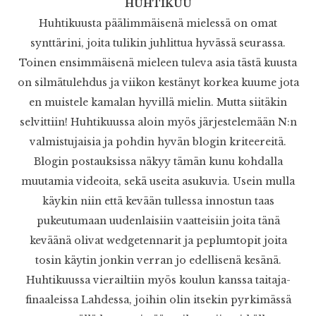
HUHTIKUU
Huhtikuusta päälimmäisenä mielessä on omat
synttärini, joita tulikin juhlittua hyvässä seurassa.
Toinen ensimmäisenä mieleen tuleva asia tästä kuusta
on silmätulehdus ja viikon kestänyt korkea kuume jota
en muistele kamalan hyvillä mielin. Mutta siitäkin
selvittiin! Huhtikuussa aloin myös järjestelemään N:n
valmistujaisia ja pohdin hyvän blogin kriteereitä.
Blogin postauksissa näkyy tämän kunu kohdalla
muutamia videoita, sekä useita asukuvia. Usein mulla
käykin niin että kevään tullessa innostun taas
pukeutumaan uudenlaisiin vaatteisiin joita tänä
keväänä olivat wedgetennarit ja peplumtopit joita
tosin käytin jonkin verran jo edellisenä kesänä.
Huhtikuussa vierailtiin myös koulun kanssa taitaja-
finaaleissa Lahdessa, joihin olin itsekin pyrkimässä