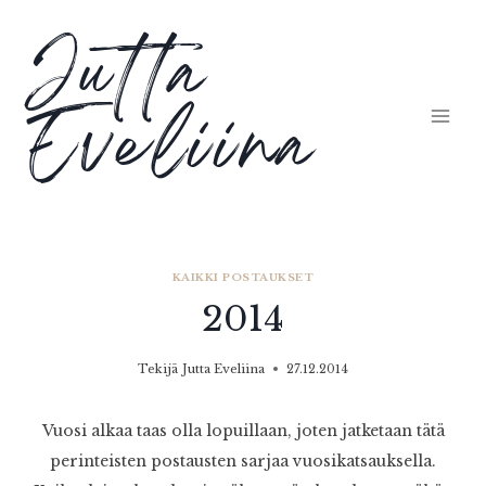
Siirry
Jutta
sisältöön
Eveliina
KAIKKI POSTAUKSET
2014
Tekijä
Jutta Eveliina
27.12.2014
Vuosi alkaa taas olla lopuillaan, joten jatketaan tätä
perinteisten postausten sarjaa vuosikatsauksella.