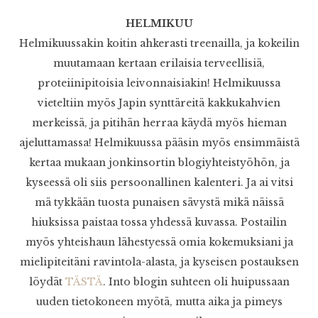
HELMIKUU
Helmikuussakin koitin ahkerasti treenailla, ja kokeilin
muutamaan kertaan erilaisia terveellisiä,
proteiinipitoisia leivonnaisiakin! Helmikuussa
vieteltiin myös Japin synttäreitä kakkukahvien
merkeissä, ja pitihän herraa käydä myös hieman
ajeluttamassa! Helmikuussa pääsin myös ensimmäistä
kertaa mukaan jonkinsortin blogiyhteistyöhön, ja
kyseessä oli siis persoonallinen kalenteri. Ja ai vitsi
mä tykkään tuosta punaisen sävystä mikä näissä
hiuksissa paistaa tossa yhdessä kuvassa. Postailin
myös yhteishaun lähestyessä omia kokemuksiani ja
mielipiteitäni ravintola-alasta, ja kyseisen postauksen
löydät
TÄSTÄ
. Into blogin suhteen oli huipussaan
uuden tietokoneen myötä, mutta aika ja pimeys