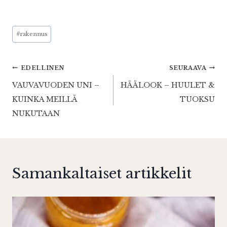
Avainsanat:
#
rakennus
Artikkelien
EDELLINEN
SEURAAVA
VAUVAVUODEN UNI –
HÄÄLOOK – HUULET &
selaus
KUINKA MEILLÄ
TUOKSU
NUKUTAAN
Samankaltaiset artikkelit