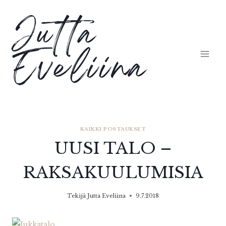
Siirry
Jutta
sisältöön
Eveliina
KAIKKI POSTAUKSET
UUSI TALO –
RAKSAKUULUMISIA
Tekijä
Jutta Eveliina
9.7.2018