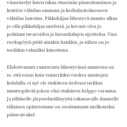
viimeistelyt kuten takan etuseinän pinnoittaminen ja
keittiön välitilan saumaus ja kodinhoitohuoneen
välitilan laatoitus. Pikkuhiljaa lähestyvä muutto alkaa
jo olla pikkuhiljaa mielessä, ja kovasti olen jo
pohtinut tavaroiden ja huonekalujen sijoittelua. Uusi
ruokapöytä pitää ainakin hankkia, ja siihen on jo
tuolitkin valmiiksi katsottuna.
Ehdottomasti raastavinta lähestyvässä muutossa on
se, että toisin kuin esimerkiksi vuokra-asuntojen
kohdalla, ei nyt ole etukäteen tiedossa tarkkaa
muuttopäivää johon olisi etukäteen helppo varautua.
Ja tälläiselle järjestelmällisyyttä rakastavalle ihmiselle
tällainen epätietoisuus on osoittautunut melkoiseksi
päänvaivaksi!