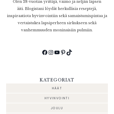
Olen 28-vuotias yrittäjä, vaimo ja neljän lapsen
äiti. Blogistani löydät herkullisia reseptejä,
inspiraatiota hyvinvointiin sekä samaistumispintaa ja
vertaistukea lapsiperheen sirkukseen sekä
vanhemmuuden moninaisiin pulmiin.
Facebook
Instagram
YouTube
Pinterest
TikTok
KATEGORIAT
HÄÄT
HYVINVOINTI
JOULU