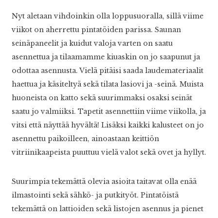
Nyt aletaan vihdoinkin olla loppusuoralla, sillä viime
viikot on aherrettu pintatöiden parissa. Saunan
seinäpaneelit ja kuidut valoja varten on saatu
asennettua ja tilaamamme kiuaskin on jo saapunut ja
odottaa asennusta. Vielä pitäisi saada laudemateriaalit
haettua ja käsiteltyä sekä tilata lasiovi ja -seinä. Muista
huoneista on katto sekä suurimmaksi osaksi seinät
saatu jo valmiiksi. Tapetit asennettiin viime viikolla, ja
vitsi että näyttää hyvältä! Lisäksi kaikki kalusteet on jo
asennettu paikoilleen, ainoastaan keittiön
vitriinikaapeista puuttuu vielä valot sekä ovet ja hyllyt.
Suurimpia tekemättä olevia asioita taitavat olla enää
ilmastointi sekä sähkö- ja putkityöt. Pintatöistä
tekemättä on lattioiden sekä listojen asennus ja pienet