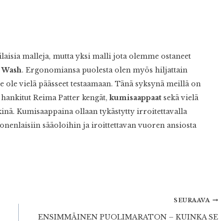
aisia malleja, mutta yksi malli jota olemme ostaneet
r Wash
. Ergonomiansa puolesta olen myös hiljattain
e ole vielä päässeet testaamaan. Tänä syksynä meillä on
 hankitut Reima Patter kengät,
kumisaappaat
sekä vielä
inä. Kumisaappaina ollaan tykästytty irroitettavalla
onenlaisiin sääoloihin ja iroittettavan vuoren ansiosta
SEURAAVA
ENSIMMÄINEN PUOLIMARATON – KUINKA SE