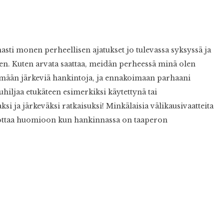
sti monen perheellisen ajatukset jo tulevassa syksyssä ja
ten. Kuten arvata saattaa, meidän perheessä minä olen
emään järkeviä hankintoja, ja ennakoimaan parhaani
iljaa etukäteen esimerkiksi käytettynä tai
si ja järkeväksi ratkaisuksi! Minkälaisia välikausivaatteita
tä ottaa huomioon kun hankinnassa on taaperon