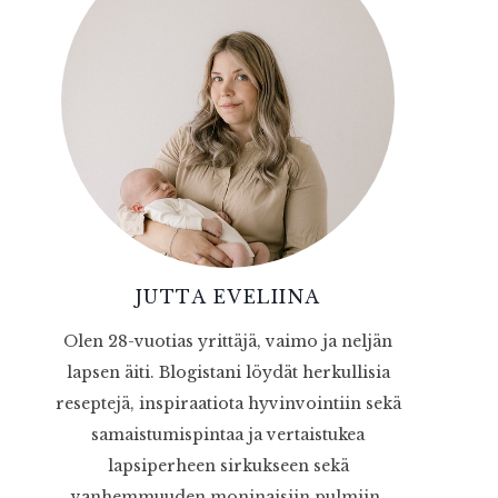
JUTTA EVELIINA
Olen 28-vuotias yrittäjä, vaimo ja neljän
lapsen äiti. Blogistani löydät herkullisia
reseptejä, inspiraatiota hyvinvointiin sekä
samaistumispintaa ja vertaistukea
lapsiperheen sirkukseen sekä
vanhemmuuden moninaisiin pulmiin.