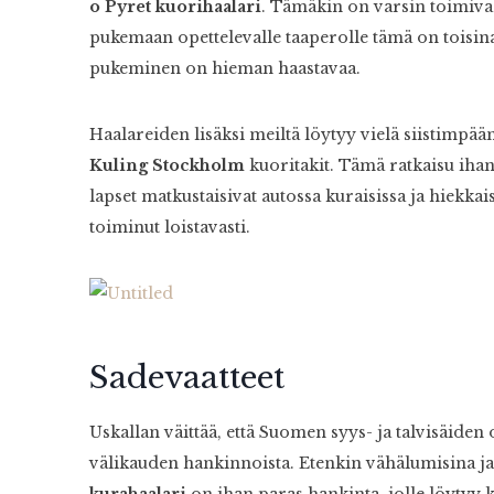
o Pyret kuorihaalari
. Tämäkin on varsin toimiva 
pukemaan opettelevalle taaperolle tämä on toisina
pukeminen on hieman haastavaa.
Haalareiden lisäksi meiltä löytyy vielä siistimpää
Kuling Stockholm
kuoritakit. Tämä ratkaisu ihan s
lapset matkustaisivat autossa kuraisissa ja hiekkai
toiminut loistavasti.
Sadevaatteet
Uskallan väittää, että Suomen syys- ja talvisäiden
välikauden hankinnoista. Etenkin vähälumisina j
kurahaalari
on ihan paras hankinta, jolle löytyy k