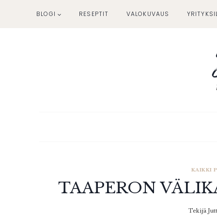
Siirry
BLOGI
RESEPTIT
VALOKUVAUS
YRITYKSI
sisältöön
KAIKKI
TAAPERON VÄLIK
Tekijä
Jut