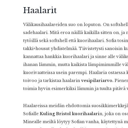
Haalarit
Välikausihaalareiden suo on loputon. On softshellh
sadehaalari. Mitä eroa näillä kaikilla sitten on, ja
tytöillä sekä softshell että kuorihaalari. Sofia tos
takki+housut yhdistelmää. Tiivistetysti sanoisin 
kannattaa hankkia kuorihaalari ja sinne alle välik
ihanan lämmin, mutta kaikista lämpimimmille väli
kuorivaatteissa usein parempi. Haalaria ostaessa k
toivoo ja tarkistaa haalarin
vesipilariarvo.
Pienem
toimia hyvin esimerkiksi lämmin ja tuulta pitävä 
Haalareissa meidän ehdottomia suosikkimerkkej
Sofialle
Kuling Bristol kuorihaalari
n, joka on os
Minealle meiltä löytyy Sofian vanha, käytettynä me