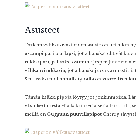
Asusteet
Tärkein välikausivaatteiden asuste on tietenkin hy
useampi pari per lapsi, jotta hanskat ehtivät kuiv
rukkaspari, ja lisäksi ostimme Jesper Juniorin a
välikausirukkasia
, jotta hanskoja on varmasti rii
Sen lisäksi molemmilla tytöillä on
vuorelliset ku
Tämän lisäksi pipoja löytyy jos jonkinmoisia. L
yksinkertaisesta että kaksinkertaisesta trikoosta, 
meillä on
Gugguun puuvillapipot
Cherry sävyssä,