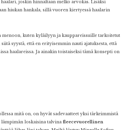
haalari, joskin hinnaltaan melko arvokas. Lisäksi
an hiukan hankala, sillä vuoren kiertyessä haalarin
n menoon, kuten kyläilyyn ja kauppareissuille tarkoitetut
iitä syystä, että en erityisemmin nauti ajatuksesta, että
sissa haalareissa. Ja ainakin toistaiseksi tämä konsepti on
 ollessa mitä on, on hyvät sadevaatteet yksi tärkeimmistä
a lämpimän loskaisina talvina
fleecevuorellinen
äyttöä lähes läpi talven. Meiltä löytyy Minealle Sofian