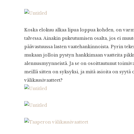
Koska elokuu alkaa lipua loppua kohden, on varma
talvessa. Ainakin pukeutumisen osalta, jos ei muu
päävastuussa lasten vaatehankinnoista. Pyrin tek
mukaan jolloin pystyn hankkimaan vaatteita pikkuh
alennusmyynneistä. Ja se on osoittautunut toimivak
meillä sitten on syksyksi, ja mitä asioita on syy
välikausivaatteet?