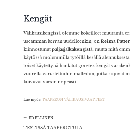
Kengät
Välikausikengissä olemme kokeilleet muutamia eril
useamman kerran uudelleenkin, on
Reima Patte
kiinnostunut
paljasjalkakengistä
, mutta niitä emm
käytössä molemmilla tytöillä kesällä alennuksesta
toiset käytettynä hankitut goretex kengät varakenk
vuorella varustettuihin malleihin, jotka sopivat m
kuivuvat varsin nopeasti.
Lue myös:
TAAPERON VÄLIKAUSIVAATTEET
Artikkelien
EDELLINEN
TESTISSÄ TAAPEROTULA