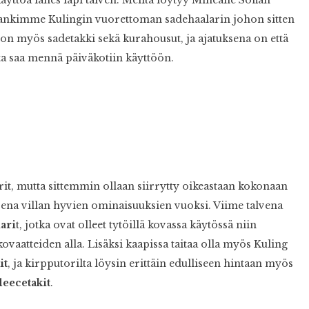
le hankimme Kulingin vuorettoman sadehaalarin johon sitten
le on myös sadetakki sekä kurahousut, ja ajatuksena on että
sta saa mennä päiväkotiin käyttöön.
arit, mutta sittemmin ollaan siirrytty oikeastaan kokonaan
sena villan hyvien ominaisuuksien vuoksi. Viime talvena
ari
t, jotka ovat olleet tytöillä kovassa käytössä niin
ovaatteiden alla. Lisäksi kaapissa taitaa olla myös Kuling
it
, ja kirpputorilta löysin erittäin edulliseen hintaan myös
eecetakit
.