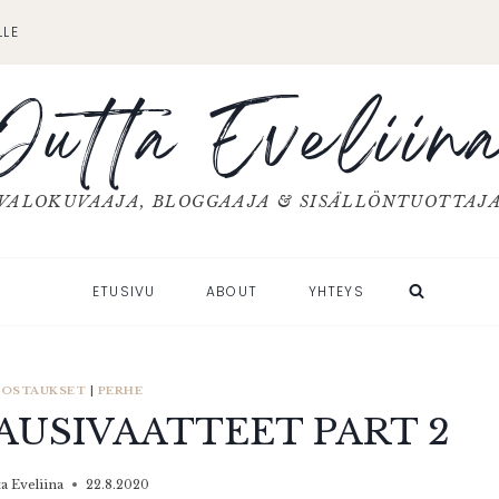
LLE
Jutta Eveliin
VALOKUVAAJA, BLOGGAAJA & SISÄLLÖNTUOTTAJ
ETUSIVU
ABOUT
YHTEYS
 POSTAUKSET
|
PERHE
AUSIVAATTEET PART 2
ta Eveliina
22.8.2020