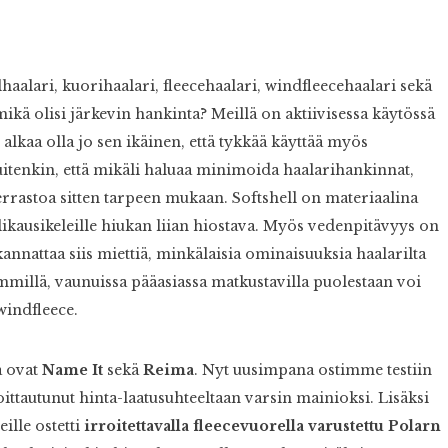
aalari, kuorihaalari, fleecehaalari, windfleecehaalari sekä
 mikä olisi järkevin hankinta? Meillä on aktiivisessa käytössä
in alkaa olla jo sen ikäinen, että tykkää käyttää myös
kuitenkin, että mikäli haluaa minimoida haalarihankinnat,
errastoa sitten tarpeen mukaan. Softshell on materiaalina
kausikeleille hiukan liian hiostava. Myös vedenpitävyys on
annattaa siis miettiä, minkälaisia ominaisuuksia haalarilta
millä, vaunuissa pääasiassa matkustavilla puolestaan voi
windfleece.
ä ovat
Name It
sekä
Reima
. Nyt uusimpana ostimme testiin
oittautunut hinta-laatusuhteeltaan varsin mainioksi. Lisäksi
ille ostetti
irroitettavalla fleecevuorella varustettu Polarn