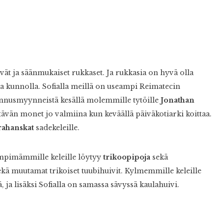
vät ja säänmukaiset rukkaset. Ja rukkasia on hyvä olla
ua kunnolla. Sofialla meillä on useampi Reimatecin
lennusmyynneistä kesällä molemmille tytöille
Jonathan
ttävän monet jo valmiina kun keväällä päiväkotiarki koittaa.
rahanskat
sadekeleille.
ämpimämmille keleille löytyy
trikoopipoja
sekä
sekä muutamat trikoiset tuubihuivit. Kylmemmille keleille
 ja lisäksi Sofialla on samassa sävyssä kaulahuivi.