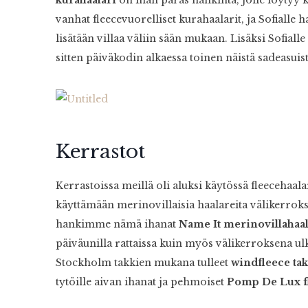
vanhat fleecevuorelliset kurahaalarit, ja Sofial
lisätään villaa väliin sään mukaan. Lisäksi Sofial
sitten päiväkodin alkaessa toinen näistä sadeasui
Kerrastot
Kerrastoissa meillä oli aluksi käytössä fleecehaal
käyttämään merinovillaisia haalareita välikerrok
hankimme nämä ihanat
Name It merinovillahaal
päiväunilla rattaissa kuin myös välikerroksena ulk
Stockholm takkien mukana tulleet
windfleece tak
tytöille aivan ihanat ja pehmoiset
Pomp De Lux fl