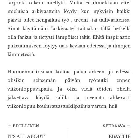
tarjonta oikein miellytä. Mutta ei ihmekkään ettei
mieluisia arkivaatteita löydy, kun nykyisin kaikki
päivät tulee hengailtua työ-, treeni- tai tallivaatteissa.
Ainut käyttämäni ”arkivaate” taitaakin tällä hetkellä
olla farkut ja tietysti lämpöiset takit. Ehkä inspiraatio
pukeutumiseen löytyy taas kevään edetessä ja ilmojen
lämmetessä.
Huomenna tosiaan koittaa paluu arkeen, ja edessä
olisikin seitsemän päivän työputki ennen
viikonloppuvapaita. Ja olisi vielä töiden ohella
jaksettava käydä salilla ja treenata ahkerasti
viikonlopun kouluratsastuskilpailuja varten, hui!
Artikkelien
EDELLINEN
SEURAAVA
ITS ALL ABOUT
EBAY TIP