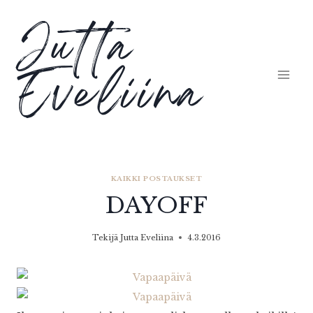
Siirry
Jutta
sisältöön
Eveliina
KAIKKI POSTAUKSET
DAYOFF
Tekijä
Jutta Eveliina
4.3.2016