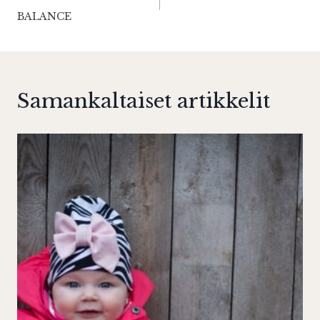
selaus
BALANCE
Samankaltaiset artikkelit