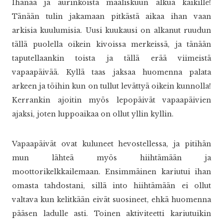
Ihanaa ja aurinkoista maaliskuun alkua kaikille!
Tänään tulin jakamaan pitkästä aikaa ihan vaan
arkisia kuulumisia. Uusi kuukausi on alkanut ruudun
tällä puolella oikein kivoissa merkeissä, ja tänään
taputellaankin toista ja tällä erää viimeistä
vapaapäivää. Kyllä taas jaksaa huomenna palata
arkeen ja töihin kun on tullut levättyä oikein kunnolla!
Kerrankin ajoitin myös lepopäivät vapaapäivien
ajaksi, joten luppoaikaa on ollut yllin kyllin.
Vapaapäivät ovat kuluneet hevostellessa, ja pitihän
mun lähteä myös hiihtämään ja
moottorikelkkailemaan. Ensimmäinen kariutui ihan
omasta tahdostani, sillä into hiihtämään ei ollut
valtava kun kelitkään eivät suosineet, ehkä huomenna
pääsen ladulle asti. Toinen aktiviteetti kariutuikin