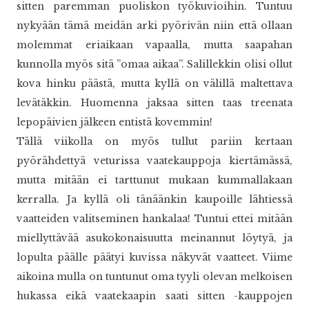
sitten paremman puoliskon työkuvioihin. Tuntuu
nykyään tämä meidän arki pyörivän niin että ollaan
molemmat eriaikaan vapaalla, mutta saapahan
kunnolla myös sitä ”omaa aikaa”. Salillekkin olisi ollut
kova hinku päästä, mutta kyllä on välillä maltettava
levätäkkin. Huomenna jaksaa sitten taas treenata
lepopäivien jälkeen entistä kovemmin!
Tällä viikolla on myös tullut pariin kertaan
pyörähdettyä veturissa vaatekauppoja kiertämässä,
mutta mitään ei tarttunut mukaan kummallakaan
kerralla. Ja kyllä oli tänäänkin kaupoille lähtiessä
vaatteiden valitseminen hankalaa! Tuntui ettei mitään
miellyttävää asukokonaisuutta meinannut löytyä, ja
lopulta päälle päätyi kuvissa näkyvät vaatteet. Viime
aikoina mulla on tuntunut oma tyyli olevan melkoisen
hukassa eikä vaatekaapin saati sitten -kauppojen