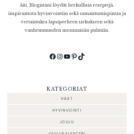
äiti. Blogistani löydät herkullisia reseptejä,
inspiraatiota hyvinvointiin sekä samaistumispintaa ja
vertaistukea lapsiperheen sirkukseen sekä
vanhemmuuden moninaisiin pulmiin.
Facebook
Instagram
YouTube
Pinterest
TikTok
KATEGORIAT
HÄÄT
HYVINVOINTI
JOULU
JOULUKALENTERI