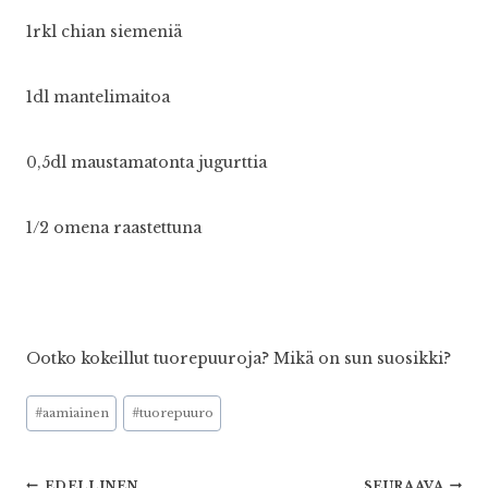
1rkl chian siemeniä
1dl mantelimaitoa
0,5dl maustamatonta jugurttia
1/2 omena raastettuna
Ootko kokeillut tuorepuuroja? Mikä on sun suosikki?
Avainsanat:
#
aamiainen
#
tuorepuuro
EDELLINEN
SEURAAVA