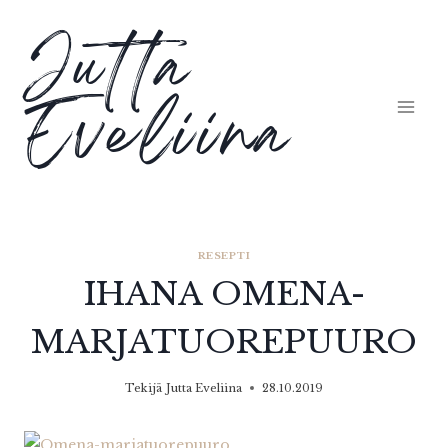
Siirry
Jutta
sisältöön
Eveliina
RESEPTI
IHANA OMENA-
MARJATUOREPUURO
Tekijä
Jutta Eveliina
28.10.2019