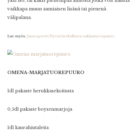
yksi iso, tai kaksi pienempää annosta jotka voit nauttia
vaikkapa muun aamiaisen lisänä tai pienenä
välipalana.
Lue myös:
Juustoportti Hyvin herkullinen suklaatuorepuuro
OMENA-MARJATUOREPUURO
1dl pakaste herukkasekoitusta
0,5dl pakaste boysenmarjoja
1dl kaurahiutaleita