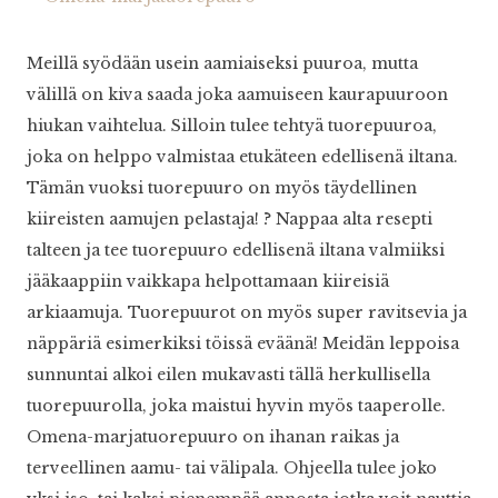
Meillä syödään usein aamiaiseksi puuroa, mutta
välillä on kiva saada joka aamuiseen kaurapuuroon
hiukan vaihtelua. Silloin tulee tehtyä tuorepuuroa,
joka on helppo valmistaa etukäteen edellisenä iltana.
Tämän vuoksi tuorepuuro on myös täydellinen
kiireisten aamujen pelastaja!
?
Nappaa alta resepti
talteen ja tee tuorepuuro edellisenä iltana valmiiksi
jääkaappiin vaikkapa helpottamaan kiireisiä
arkiaamuja. Tuorepuurot on myös super ravitsevia ja
näppäriä esimerkiksi töissä eväänä! Meidän leppoisa
sunnuntai alkoi eilen mukavasti tällä herkullisella
tuorepuurolla, joka maistui hyvin myös taaperolle.
Omena-marjatuorepuuro on ihanan raikas ja
terveellinen aamu- tai välipala. Ohjeella tulee joko