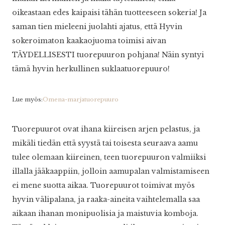
oikeastaan edes kaipaisi tähän tuotteeseen sokeria! Ja
saman tien mieleeni juolahti ajatus, että Hyvin
sokeroimaton kaakaojuoma toimisi aivan
TÄYDELLISESTI tuorepuuron pohjana! Näin syntyi
tämä hyvin herkullinen suklaatuorepuuro!
Lue myös:
Omena-marjatuorepuuro
Tuorepuurot ovat ihana kiireisen arjen pelastus, ja
mikäli tiedän että syystä tai toisesta seuraava aamu
tulee olemaan kiireinen, teen tuorepuuron valmiiksi
illalla jääkaappiin, jolloin aamupalan valmistamiseen
ei mene suotta aikaa. Tuorepuurot toimivat myös
hyvin välipalana, ja raaka-aineita vaihtelemalla saa
aikaan ihanan monipuolisia ja maistuvia komboja.