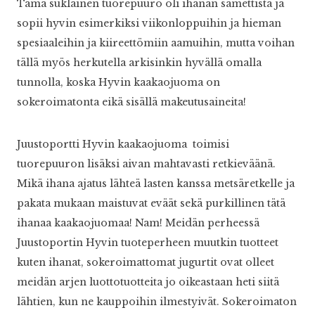
Tämä suklainen tuorepuuro oli ihanan samettista ja
sopii hyvin esimerkiksi viikonloppuihin ja hieman
spesiaaleihin ja kiireettömiin aamuihin, mutta voihan
tällä myös herkutella arkisinkin hyvällä omalla
tunnolla, koska Hyvin kaakaojuoma on
sokeroimatonta eikä sisällä makeutusaineita!
Juustoportti Hyvin kaakaojuoma toimisi
tuorepuuron lisäksi aivan mahtavasti retkieväänä.
Mikä ihana ajatus lähteä lasten kanssa metsäretkelle ja
pakata mukaan maistuvat eväät sekä purkillinen tätä
ihanaa kaakaojuomaa! Nam! Meidän perheessä
Juustoportin Hyvin tuoteperheen muutkin tuotteet
kuten ihanat, sokeroimattomat jugurtit ovat olleet
meidän arjen luottotuotteita jo oikeastaan heti siitä
lähtien, kun ne kauppoihin ilmestyivät. Sokeroimaton