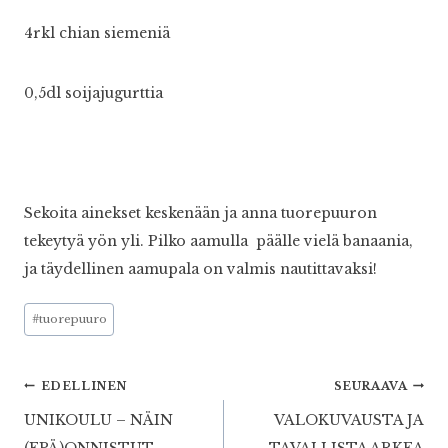
4rkl chian siemeniä
0,5dl soijajugurttia
Sekoita ainekset keskenään ja anna tuorepuuron
tekeytyä yön yli. Pilko aamulla päälle vielä banaania,
ja täydellinen aamupala on valmis nautittavaksi!
Avainsanat:
#
tuorepuuro
Artikkelien
EDELLINEN
SEURAAVA
UNIKOULU – NÄIN
VALOKUVAUSTA JA
selaus
(EPÄ)ONNISTUT
TAVALLISTA ARKEA