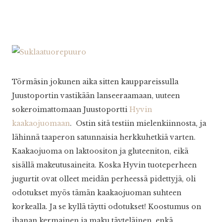
Törmäsin jokunen aika sitten kauppareissulla
Juustoportin vastikään lanseeraamaan, uuteen
sokeroimattomaan Juustoportti
Hyvin
kaakaojuomaan
. Ostin sitä testiin mielenkiinnosta, ja
lähinnä taaperon satunnaisia herkkuhetkiä varten.
Kaakaojuoma on laktoositon ja gluteeniton, eikä
sisällä makeutusaineita. Koska Hyvin tuoteperheen
jugurtit ovat olleet meidän perheessä pidettyjä, oli
odotukset myös tämän kaakaojuoman suhteen
korkealla. Ja se kyllä täytti odotukset! Koostumus on
ihanan kermainen ja maku täyteläinen, enkä