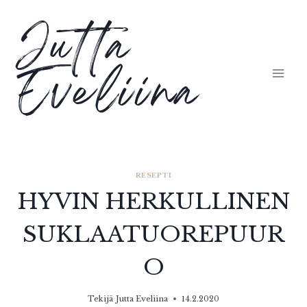
Siirry
Jutta
sisältöön
Eveliina
RESEPTI
HYVIN HERKULLINEN
SUKLAATUOREPUUR
O
Tekijä
Jutta Eveliina
14.2.2020