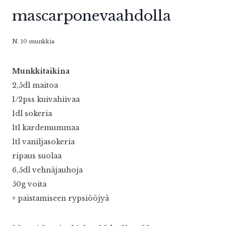
mascarponevaahdolla
N. 10 munkkia
Munkkitaikina
2,5dl maitoa
1/2pss kuivahiivaa
1dl sokeria
1tl kardemummaa
1tl vaniljasokeria
ripaus suolaa
6,5dl vehnäjauhoja
50g voita
+ paistamiseen rypsiööjyä