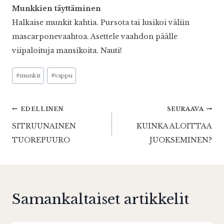
Munkkien täyttäminen
Halkaise munkit kahtia. Pursota tai lusikoi väliin
mascarponevaahtoa. Asettele vaahdon päälle
viipaloituja mansikoita. Nauti!
Avainsanat:
#
munkit
#
vappu
Artikkelien
EDELLINEN
SEURAAVA
SITRUUNAINEN
KUINKA ALOITTAA
selaus
TUOREPUURO
JUOKSEMINEN?
Samankaltaiset artikkelit