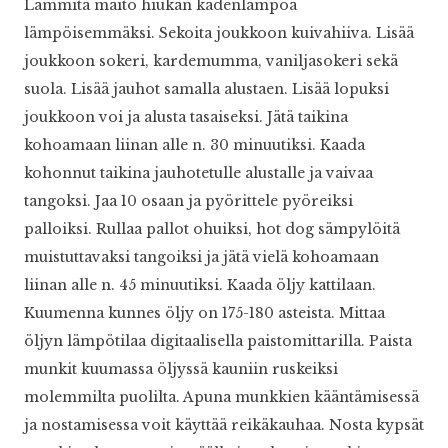
Lämmitä maito hiukan kädenlämpöä
lämpöisemmäksi. Sekoita joukkoon kuivahiiva. Lisää
joukkoon sokeri, kardemumma, vaniljasokeri sekä
suola. Lisää jauhot samalla alustaen. Lisää lopuksi
joukkoon voi ja alusta tasaiseksi. Jätä taikina
kohoamaan liinan alle n. 30 minuutiksi. Kaada
kohonnut taikina jauhotetulle alustalle ja vaivaa
tangoksi. Jaa 10 osaan ja pyörittele pyöreiksi
palloiksi. Rullaa pallot ohuiksi, hot dog sämpylöitä
muistuttavaksi tangoiksi ja jätä vielä kohoamaan
liinan alle n. 45 minuutiksi. Kaada öljy kattilaan.
Kuumenna kunnes öljy on 175-180 asteista. Mittaa
öljyn lämpötilaa digitaalisella paistomittarilla. Paista
munkit kuumassa öljyssä kauniin ruskeiksi
molemmilta puolilta. Apuna munkkien kääntämisessä
ja nostamisessa voit käyttää reikäkauhaa. Nosta kypsät