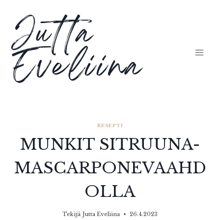
Siirry
Jutta
sisältöön
Eveliina
RESEPTI
MUNKIT SITRUUNA-
MASCARPONEVAAHD
OLLA
Tekijä
Jutta Eveliina
26.4.2023