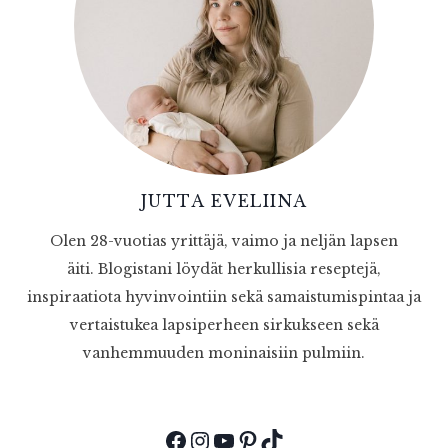
JUTTA EVELIINA
Olen 28-vuotias yrittäjä, vaimo ja neljän lapsen
äiti. Blogistani löydät herkullisia reseptejä,
inspiraatiota hyvinvointiin sekä samaistumispintaa ja
vertaistukea lapsiperheen sirkukseen sekä
vanhemmuuden moninaisiin pulmiin.
Facebook
Instagram
YouTube
Pinterest
TikTok