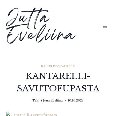
Siirry
Jutta
sisältöön
Eveliina
KAIKKI POSTAUKSET
KANTARELLI-
SAVUTOFUPASTA
Tekijä
Jutta Eveliina
10.10.2023