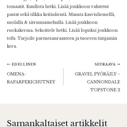
tomaatit. Kuullota hetki. Lisää joukkoon valutetut
pastat sekä tilkka keitinlientä. Mausta kasvisliemellä,
suolalla & sitruunamehulla. Lisää joukkoon
ruokakerma. Sekoittele hetki. Lisää lopuksi joukkoon
tofu. Tarjoile parmesanraasteen ja tuoreen timjamin
kera.
Artikkelien
EDELLINEN
SEURAAVA
OMENA-
GRAVEL PYÖRÄILY –
selaus
RAPARPERICHUTNEY
CANNONDALE
TOPSTONE 2
Samankaltaiset artikkelit