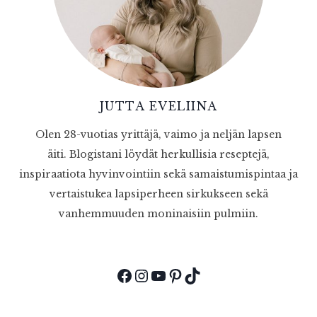
JUTTA EVELIINA
Olen 28-vuotias yrittäjä, vaimo ja neljän lapsen
äiti. Blogistani löydät herkullisia reseptejä,
inspiraatiota hyvinvointiin sekä samaistumispintaa ja
vertaistukea lapsiperheen sirkukseen sekä
vanhemmuuden moninaisiin pulmiin.
Facebook
Instagram
YouTube
Pinterest
TikTok