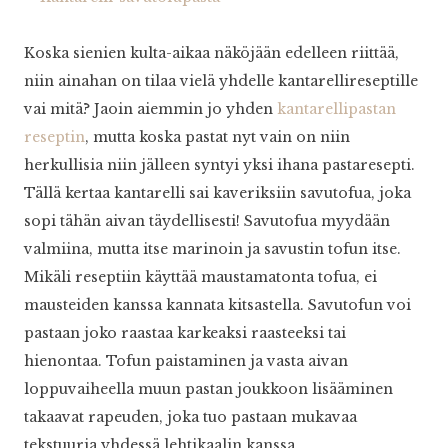
Koska sienien kulta-aikaa näköjään edelleen riittää,
niin ainahan on tilaa vielä yhdelle kantarellireseptille
vai mitä? Jaoin aiemmin jo yhden
kantarellipastan
reseptin
, mutta koska pastat nyt vain on niin
herkullisia niin jälleen syntyi yksi ihana pastaresepti.
Tällä kertaa kantarelli sai kaveriksiin savutofua, joka
sopi tähän aivan täydellisesti! Savutofua myydään
valmiina, mutta itse marinoin ja savustin tofun itse.
Mikäli reseptiin käyttää maustamatonta tofua, ei
mausteiden kanssa kannata kitsastella. Savutofun voi
pastaan joko raastaa karkeaksi raasteeksi tai
hienontaa. Tofun paistaminen ja vasta aivan
loppuvaiheella muun pastan joukkoon lisääminen
takaavat rapeuden, joka tuo pastaan mukavaa
tekstuuria yhdessä lehtikaalin kanssa.