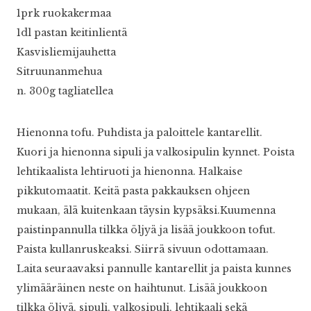
1prk ruokakermaa
1dl pastan keitinlientä
Kasvisliemijauhetta
Sitruunanmehua
n. 300g tagliatellea
Hienonna tofu. Puhdista ja paloittele kantarellit.
Kuori ja hienonna sipuli ja valkosipulin kynnet. Poista
lehtikaalista lehtiruoti ja hienonna. Halkaise
pikkutomaatit. Keitä pasta pakkauksen ohjeen
mukaan, älä kuitenkaan täysin kypsäksi.Kuumenna
paistinpannulla tilkka öljyä ja lisää joukkoon tofut.
Paista kullanruskeaksi. Siirrä sivuun odottamaan.
Laita seuraavaksi pannulle kantarellit ja paista kunnes
ylimääräinen neste on haihtunut. Lisää joukkoon
tilkka öljyä, sipuli, valkosipuli, lehtikaali sekä