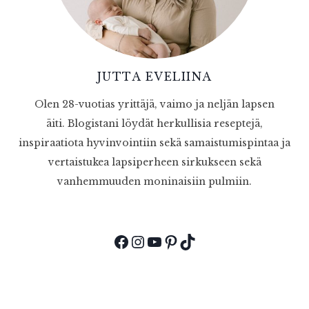
JUTTA EVELIINA
Olen 28-vuotias yrittäjä, vaimo ja neljän lapsen
äiti. Blogistani löydät herkullisia reseptejä,
inspiraatiota hyvinvointiin sekä samaistumispintaa ja
vertaistukea lapsiperheen sirkukseen sekä
vanhemmuuden moninaisiin pulmiin.
Facebook
Instagram
YouTube
Pinterest
TikTok