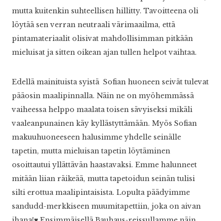
mutta kuitenkin suhteellisen hillitty. Tavoitteena oli
löytää sen verran neutraali värimaailma, että
pintamateriaalit olisivat mahdollisimman pitkään
mieluisat ja sitten oikean ajan tullen helpot vaihtaa.
Edellä mainituista syistä Sofian huoneen seivät tulevat
pääosin maalipinnalla. Näin ne on myöhemmässä
vaiheessa helppo maalata toisen sävyiseksi mikäli
vaaleanpunainen käy kyllästyttämään. Myös Sofian
makuuhuoneeseen halusimme yhdelle seinälle
tapetin, mutta mieluisan tapetin löytäminen
osoittautui yllättävän haastavaksi. Emme halunneet
mitään liian räikeää, mutta tapetoidun seinän tulisi
silti erottua maalipintaisista. Lopulta päädyimme
sandudd-merkkiseen muumitapettiin, joka on aivan
ihana!♥ Ensimmäisellä Bauhaus-reissullamme näin