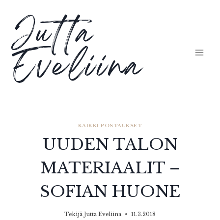
Siirry
Jutta
sisältöön
Eveliina
KAIKKI POSTAUKSET
UUDEN TALON
MATERIAALIT –
SOFIAN HUONE
Tekijä
Jutta Eveliina
11.3.2018